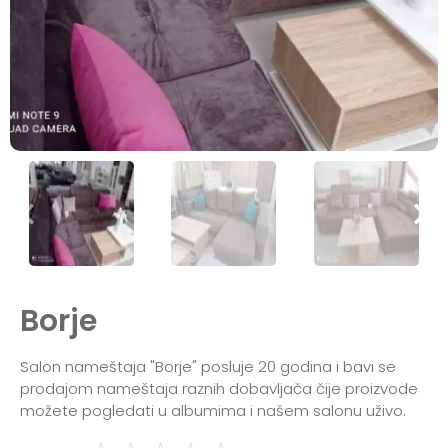
Borje
Salon nameštaja "Borje" posluje 20 godina i bavi se
prodajom nameštaja raznih dobavljača čije proizvode
možete pogledati u albumima i našem salonu uživo.