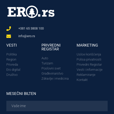
+381 65 3808 100
info@ero.rs
VESTI
PRIVREDNI
MARKETING
REGISTAR
Politika
Uslovi korišćenja
Auto
Region
Polisa privatnosti
Turizam
Privreda
Privredni Registar
Poslovni svet
Ero digital
Vesti i informacije
Građevinarstvo
Društvo
Reklamiranje
Zdravlje i medicina
Kontakt
MESEČNI BILTEN