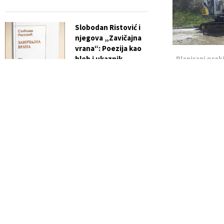
Slobodan Ristović i
njegova „Zavičajna
vrana“: Poezija kao
Planirani prek
hleb i ukaznik
24. aprila
vremena
Apr 24
You must be
log