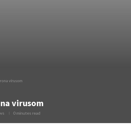
orona virusom
ona virusom
ws
0 minutes read