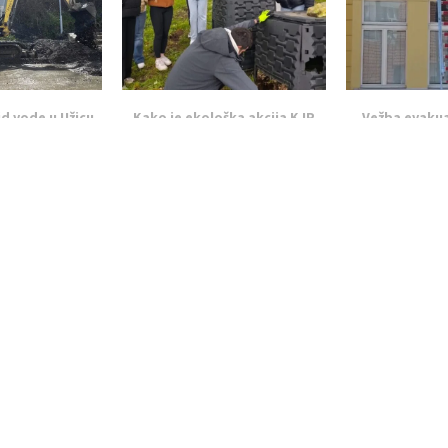
id vode u Užicu
Kako je ekološka akcija KJP
Vežba evakua
: Spisak...
„Zlatibor“: za Dan...
požara u O
, 2026
Apr 24, 2026
Apr 2
LEAVE A COMMENT
ged in
to post a comment.