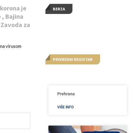
korona je
BERZA
 , Bajina
z Zavoda za
ona virusom
PRIVREDNI REGISTAR
Prehrana
VIŠE INFO