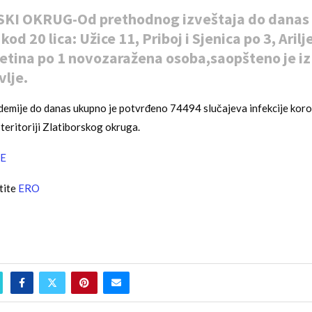
KI OKRUG-Od prethodnog izveštaja do danas 
od 20 lica: Užice 11, Priboj i Sjenica po 3, Arilje
jetina po 1 novozaražena osoba,saopšteno je i
vlje.
demije do danas ukupno je potvrđeno 74494 slučajeva infekcije kor
eritoriji Zlatiborskog okruga.
E
tite
ERO