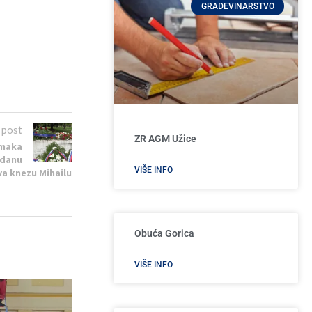
GRAĐEVINARSTVO
 post
ZR AGM Užice
omaka
gdanu
VIŠE INFO
va knezu Mihailu
Obuća Gorica
VIŠE INFO