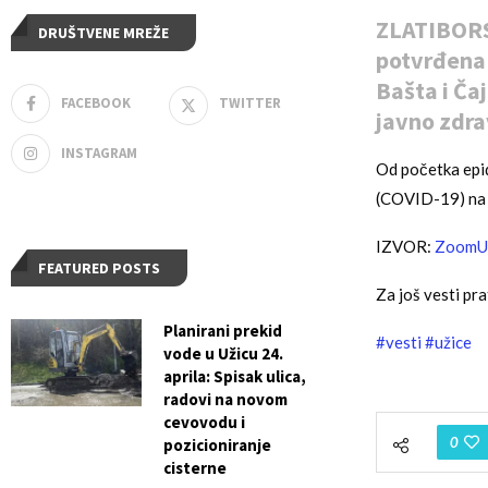
ZLATIBORS
DRUŠTVENE MREŽE
potvrđena k
Bašta i Ča
FACEBOOK
TWITTER
javno zdra
INSTAGRAM
Od početka epi
(COVID-19) na t
IZVOR:
ZoomU
FEATURED POSTS
Za još vesti pra
Planirani prekid
#vesti
#užice
vode u Užicu 24.
aprila: Spisak ulica,
radovi na novom
cevovodu i
0
pozicioniranje
cisterne