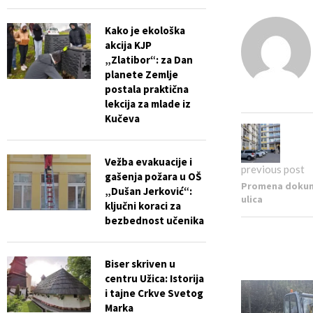
Kako je ekološka
akcija KJP
„Zlatibor“: za Dan
planete Zemlje
postala praktična
lekcija za mlade iz
Kučeva
Vežba evakuacije i
previous post
gašenja požara u OŠ
Promena dokum
„Dušan Jerković“:
ulica
ključni koraci za
bezbednost učenika
Biser skriven u
centru Užica: Istorija
i tajne Crkve Svetog
Marka