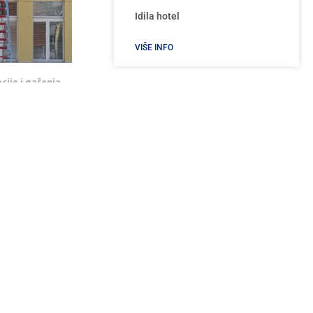
Idila hotel
VIŠE INFO
cije i gašenja
Š „Dušan...
Tempo
4, 2026
VIŠE INFO
SKORAŠNJI ČLANCI
Planirani prekid vode u Užicu 24. aprila:
Spisak ulica, radovi na novom cevovodu i
pozicioniranje cisterne
Apr 24, 2026