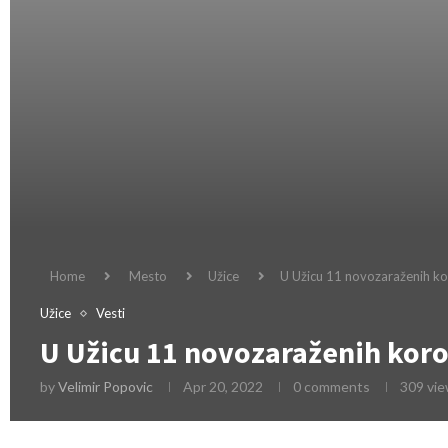
Home
Mesto
Užice
U Užicu 11 novozaraženih k
Užice
Vesti
U Užicu 11 novozaraženih kor
by
Velimir Popovic
Apr 20, 2022
0 comments
309
vie