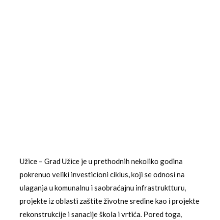
Užice – Grad Užice je u prethodnih nekoliko godina
pokrenuo veliki investicioni ciklus, koji se odnosi na
ulaganja u komunalnu i saobraćajnu infrastruktturu,
projekte iz oblasti zaštite životne sredine kao i projekte
rekonstrukcije i sanacije škola i vrtića. Pored toga,