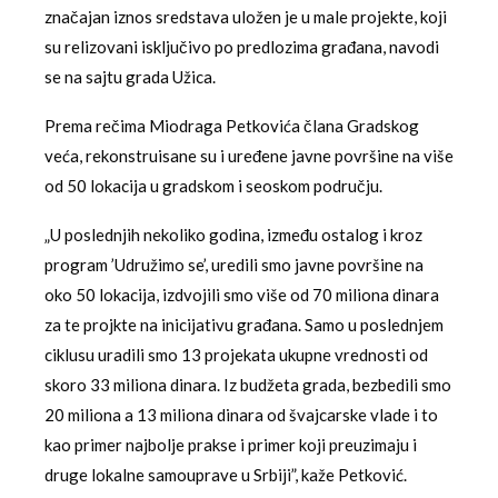
značajan iznos sredstava uložen je u male projekte, koji
su relizovani isključivo po predlozima građana, navodi
se na sajtu grada Užica.
Prema rečima Miodraga Petkovića člana Gradskog
veća, rekonstruisane su i uređene javne površine na više
od 50 lokacija u gradskom i seoskom području.
„U poslednjih nekoliko godina, između ostalog i kroz
program ’Udružimo se’, uredili smo javne površine na
oko 50 lokacija, izdvojili smo više od 70 miliona dinara
za te projkte na inicijativu građana. Samo u poslednjem
ciklusu uradili smo 13 projekata ukupne vrednosti od
skoro 33 miliona dinara. Iz budžeta grada, bezbedili smo
20 miliona a 13 miliona dinara od švajcarske vlade i to
kao primer najbolje prakse i primer koji preuzimaju i
druge lokalne samouprave u Srbiji”, kaže Petković.