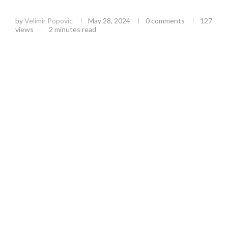
miliona dinara
by
Velimir Popovic
May 28, 2024
0 comments
127
views
2 minutes read