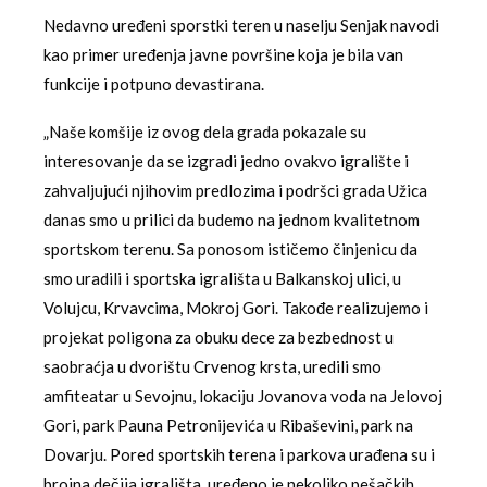
Nedavno uređeni sporstki teren u naselju Senjak navodi
kao primer uređenja javne površine koja je bila van
funkcije i potpuno devastirana.
„Naše komšije iz ovog dela grada pokazale su
interesovanje da se izgradi jedno ovakvo igralište i
zahvaljujući njihovim predlozima i podršci grada Užica
danas smo u prilici da budemo na jednom kvalitetnom
sportskom terenu. Sa ponosom ističemo činjenicu da
smo uradili i sportska igrališta u Balkanskoj ulici, u
Volujcu, Krvavcima, Mokroj Gori. Takođe realizujemo i
projekat poligona za obuku dece za bezbednost u
saobraćja u dvorištu Crvenog krsta, uredili smo
amfiteatar u Sevojnu, lokaciju Jovanova voda na Jelovoj
Gori, park Pauna Petronijevića u Ribaševini, park na
Dovarju. Pored sportskih terena i parkova urađena su i
brojna dečija igrališta, uređeno je nekoliko pešačkih