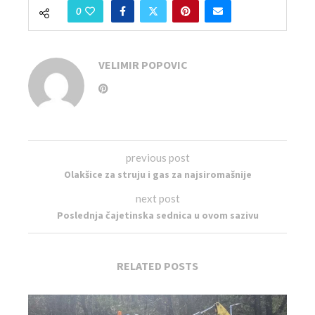
0
VELIMIR POPOVIC
previous post
Olakšice za struju i gas za najsiromašnije
next post
Poslednja čajetinska sednica u ovom sazivu
RELATED POSTS