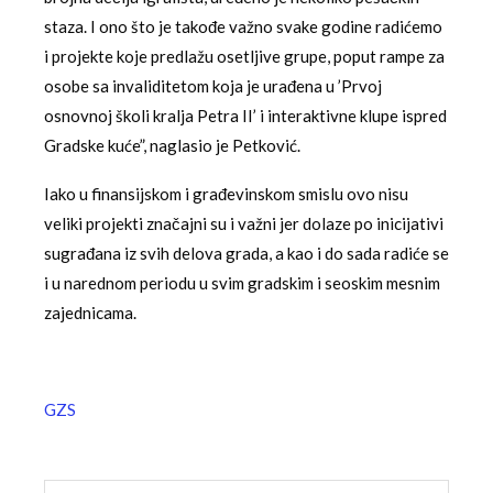
staza. I ono što je takođe važno svake godine radićemo
i projekte koje predlažu osetljive grupe, poput rampe za
osobe sa invaliditetom koja je urađena u ’Prvoj
osnovnoj školi kralja Petra II’ i interaktivne klupe ispred
Gradske kuće”, naglasio je Petković.
Iako u finansijskom i građevinskom smislu ovo nisu
veliki projekti značajni su i važni jer dolaze po inicijativi
sugrađana iz svih delova grada, a kao i do sada radiće se
i u narednom periodu u svim gradskim i seoskim mesnim
zajednicama.
GZS