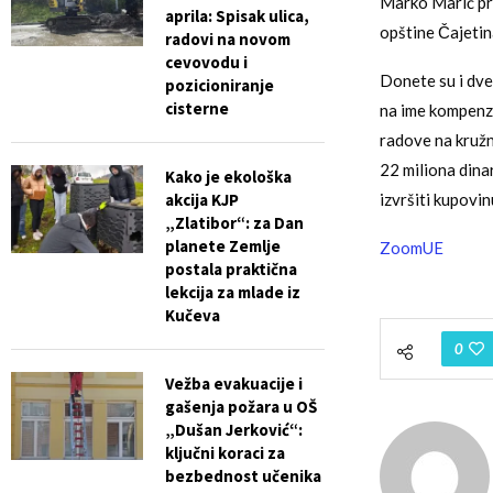
Marko Marić pre
aprila: Spisak ulica,
opštine Čajetin
radovi na novom
cevovodu i
Donete su i dve 
pozicioniranje
cisterne
na ime kompenza
radove na kružn
22 miliona dina
Kako je ekološka
akcija KJP
izvršiti kupovin
„Zlatibor“: za Dan
planete Zemlje
ZoomUE
postala praktična
lekcija za mlade iz
Kučeva
0
Vežba evakuacije i
gašenja požara u OŠ
„Dušan Jerković“:
ključni koraci za
bezbednost učenika