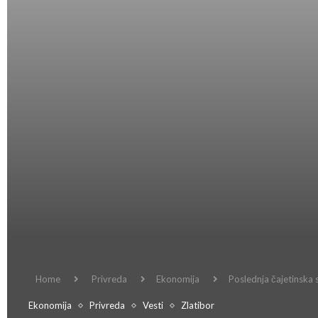
Home
Privreda
Ekonomija
Poslednja čajetinska 
Ekonomija
Privreda
Vesti
Zlatibor