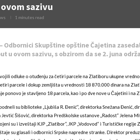
u ovom sazivu
ews
1 minutes read
 Odbornici Skupštine opštine Čajetina zasedal
put u ovom sazivu, s obzirom da se 2. juna održa
vojili odluke o otuđenju za četiri parcele na Zlatiboru ukupne vredn
četiri parcele i dokup zemljišta u vrednosti 18 870.000 dinara na Zlat
e ponovo je stavljeno 18 parcela, kao i po dve nove u Čajetini i na Z
podneli su biblioteke „Ljubiša R. Đenić“, direktorka Snežana Đenić, d
 Jevtić Šišović, direktorka Predškolske ustanove „Radost“ Jelena Mi
jeni su i izveštaji KJP „Zlatibor“, JKP „Vodovod“ i Turističke regije 
štaje su glasali i odbornici Srpske napredne stranke. Direktor predu