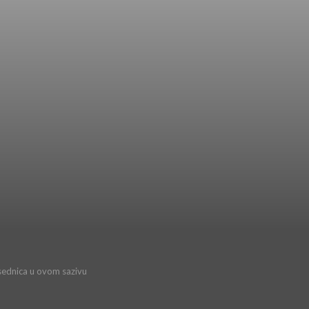
sednica u ovom sazivu