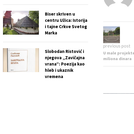
Biser skriven u
centru Užica: Istorija
i tajne Crkve Svetog
Marka
previous post
Slobodan Ristović i
U male projekte
njegova „Zavičajna
miliona dinara
vrana“: Poezija kao
hleb i ukaznik
vremena