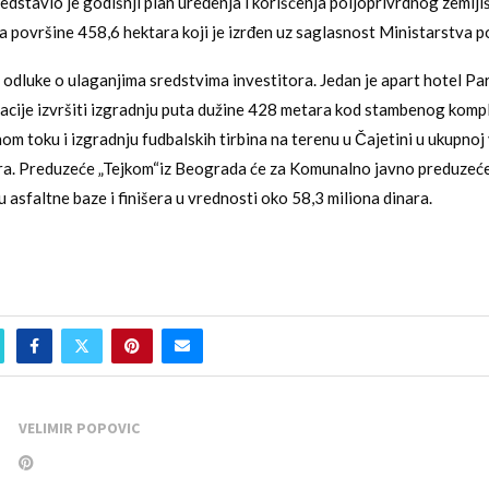
dstavio je godišnji plan uređenja i korišćenja poljoprivrdnog zemljišt
a površine 458,6 hektara koji je izrđen uz saglasnost Ministarstva p
odluke o ulaganjima sredstvima investitora. Jedan je apart hotel Park
cije izvršiti izgradnju puta dužine 428 metara kod stambenog komp
om toku i izgradnju fudbalskih tirbina na terenu u Čajetini u ukupnoj
ra. Preduzeće „Tejkom“iz Beograda će za Komunalno javno preduzeće
u asfaltne baze i finišera u vrednosti oko 58,3 miliona dinara.
VELIMIR POPOVIC