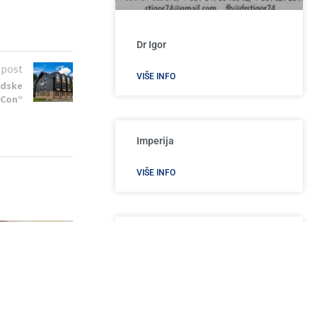
Dr Igor
 post
VIŠE INFO
ndske
uCon“
Imperija
VIŠE INFO
Auto servis i slep sluzba Jevtic
VIŠE INFO