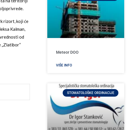
a na teritoriji
oljoprivrede.
 rizort, koji će
leksa Kalman,
 vrednosti od
 „Zlatibor“
Meteor DOO
VIŠE INFO
STOMATOLOŠKE ORDINACIJE