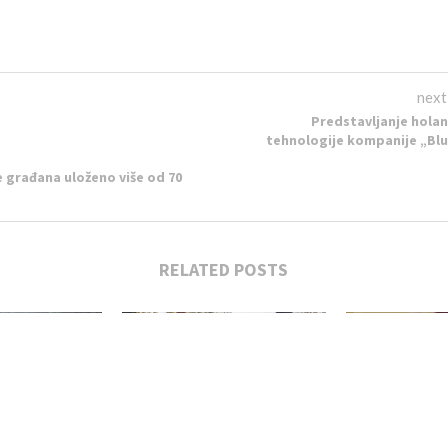
next
Predstavljanje hola
tehnologije kompanije „Bl
 građana uloženo više od 70
RELATED POSTS