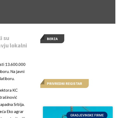
i su
BERZA
vju lokalni
osti 13.600.000
iboru. Na javni
latiboru.
PRIVREDNI REGISTAR
irektora KC
trašinović
Zapadna Srbija.
zeća Eko agrar
GRADJEVINSKE FIRME