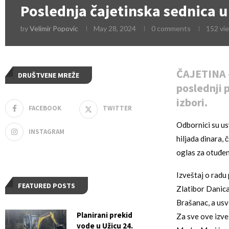
Poslednja čajetinska sednica 
by
Velimir Popovic
May 28, 2024
0 comments
152
vi
ČAJETINA –
DRUŠTVENE MREŽE
poslednji 
izbori.
FACEBOOK
TWITTER
Odbornici su us
INSTAGRAM
hiljada dinara, 
oglas za otuđenj
Izveštaj o radu 
FEATURED POSTS
Zlatibor Danica
Brašanac, a usvo
Planirani prekid
Za sve ove izve
vode u Užicu 24.