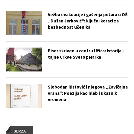
Vežba evakuacije i gašenja požara u OŠ
„Dušan Jerković“: ključni koraci za
bezbednost učenika
Biser skriven u centru Užica: Istorija i
tajne Crkve Svetog Marka
Slobodan Ristović i njegova „Zavičajna
vrana“: Poezija kao hleb i ukaznik
vremena
BERZA