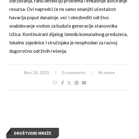
održavanja, ranu detekciju problema i efikasnije alociranje
resursa. Ovi napredci će ne samo smanjiti učestalost
havarija poput današnje, već i obezbediti održivo
snabdevanje vodom za buduće generacije stanovnika
Užica. Kontinuirani dijalog između komunalnog preduzeća,
lokalne zajednice i stručnjaka je neophodan za razvoj
dugoročno održivih rešenja.
Nov 18, 2025
0 comments
46 views
DRUŠTVENE MREŽE