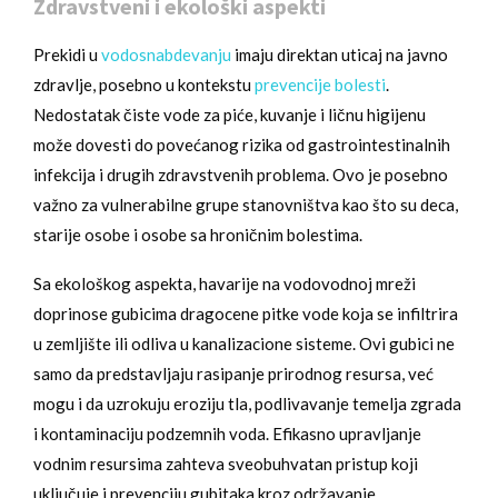
Zdravstveni i ekološki aspekti
Prekidi u
vodosnabdevanju
imaju direktan uticaj na javno
zdravlje, posebno u kontekstu
prevencije bolesti
.
Nedostatak čiste vode za piće, kuvanje i ličnu higijenu
može dovesti do povećanog rizika od gastrointestinalnih
infekcija i drugih zdravstvenih problema. Ovo je posebno
važno za vulnerabilne grupe stanovništva kao što su deca,
starije osobe i osobe sa hroničnim bolestima.
Sa ekološkog aspekta, havarije na vodovodnoj mreži
doprinose gubicima dragocene pitke vode koja se infiltrira
u zemljište ili odliva u kanalizacione sisteme. Ovi gubici ne
samo da predstavljaju rasipanje prirodnog resursa, već
mogu i da uzrokuju eroziju tla, podlivavanje temelja zgrada
i kontaminaciju podzemnih voda. Efikasno upravljanje
vodnim resursima zahteva sveobuhvatan pristup koji
uključuje i prevenciju gubitaka kroz održavanje