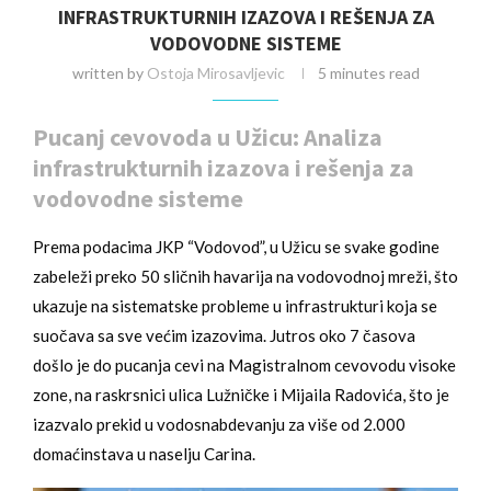
INFRASTRUKTURNIH IZAZOVA I REŠENJA ZA
VODOVODNE SISTEME
written by
Ostoja Mirosavljevic
5 minutes read
Pucanj cevovoda u Užicu: Analiza
infrastrukturnih izazova i rešenja za
vodovodne sisteme
Prema podacima JKP “Vodovod”, u Užicu se svake godine
zabeleži preko 50 sličnih havarija na vodovodnoj mreži, što
ukazuje na sistematske probleme u infrastrukturi koja se
suočava sa sve većim izazovima. Jutros oko 7 časova
došlo je do pucanja cevi na Magistralnom cevovodu visoke
zone, na raskrsnici ulica Lužničke i Mijaila Radovića, što je
izazvalo prekid u vodosnabdevanju za više od 2.000
domaćinstava u naselju Carina.