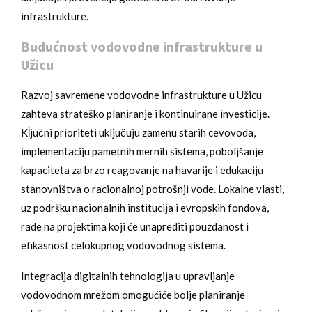
infrastrukture.
Budućnost vodovodne infrastrukture u
Užicu
Razvoj savremene vodovodne infrastrukture u Užicu
zahteva strateško planiranje i kontinuirane investicije.
Kĺjučni prioriteti uključuju zamenu starih cevovoda,
implementaciju pametnih mernih sistema, poboljšanje
kapaciteta za brzo reagovanje na havarije i edukaciju
stanovništva o racionalnoj potrošnji vode. Lokalne vlasti,
uz podršku nacionalnih institucija i evropskih fondova,
rade na projektima koji će unaprediti pouzdanost i
efikasnost celokupnog vodovodnog sistema.
Integracija digitalnih tehnologija u upravljanje
vodovodnom mrežom omogućiće bolje planiranje