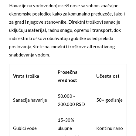
Havarije na vodovodnoj mreži nose sa sobom značajne
ekonomske posledice kako za komunalno preduzeće, tako i
za grad i njegove stanovnike. Direktni troškovi sanacije
uključuju materijal, radnu snagu, opremu i transport, dok
indirektni troškovi obuhvataju gubitke usled prekida
poslovanja, štete na imovini i troškove alternativnog
snabdevanja vodom.
Prosečna
Vrsta troška
Učestalost
vrednost
50.000 –
Sanacija havarije
50+ godišnje
200.000 RSD
15-30%
Gubici vode
ukupne
Kontinuirano