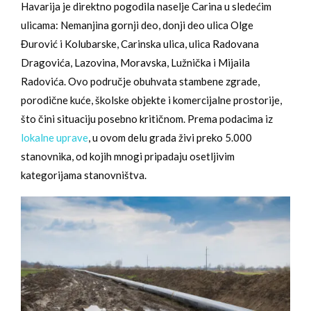
Havarija je direktno pogodila naselje Carina u sledećim
ulicama: Nemanjina gornji deo, donji deo ulica Olge
Đurović i Kolubarske, Carinska ulica, ulica Radovana
Dragovića, Lazovina, Moravska, Lužnička i Mijaila
Radovića. Ovo područje obuhvata stambene zgrade,
porodične kuće, školske objekte i komercijalne prostorije,
što čini situaciju posebno kritičnom. Prema podacima iz
lokalne uprave
, u ovom delu grada živi preko 5.000
stanovnika, od kojih mnogi pripadaju osetljivim
kategorijama stanovništva.