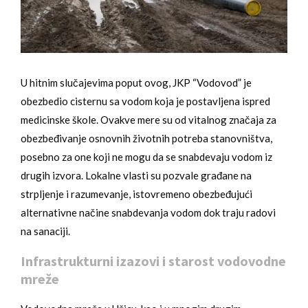
U hitnim slučajevima poput ovog, JKP “Vodovod” je
obezbedio cisternu sa vodom koja je postavljena ispred
medicinske škole. Ovakve mere su od vitalnog značaja za
obezbeđivanje osnovnih životnih potreba stanovništva,
posebno za one koji ne mogu da se snabdevaju vodom iz
drugih izvora. Lokalne vlasti su pozvale građane na
strpljenje i razumevanje, istovremeno obezbeđujući
alternativne načine snabdevanja vodom dok traju radovi
na sanaciji.
Infrastrukturni izazovi i starost vodovodne
mreže