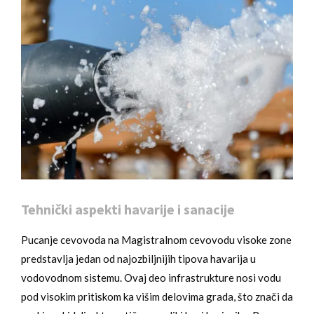
Tehnički aspekti havarije i sanacije
Pucanje cevovoda na Magistralnom cevovodu visoke zone
predstavlja jedan od najozbiljnijih tipova havarija u
vodovodnom sistemu. Ovaj deo infrastrukture nosi vodu
pod visokim pritiskom ka višim delovima grada, što znači da