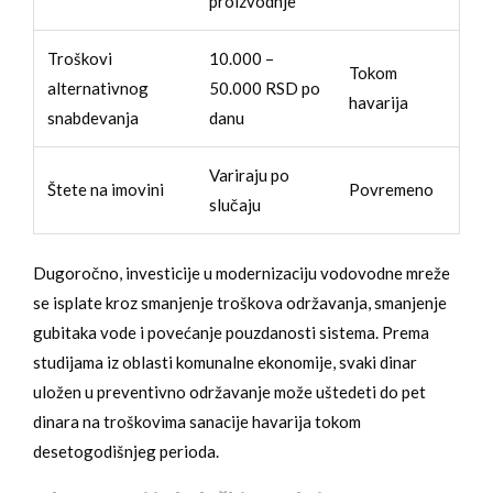
proizvodnje
Troškovi
10.000 –
Tokom
alternativnog
50.000 RSD po
havarija
snabdevanja
danu
Variraju po
Štete na imovini
Povremeno
slučaju
Dugoročno, investicije u modernizaciju vodovodne mreže
se isplate kroz smanjenje troškova održavanja, smanjenje
gubitaka vode i povećanje pouzdanosti sistema. Prema
studijama iz oblasti komunalne ekonomije, svaki dinar
uložen u preventivno održavanje može uštedeti do pet
dinara na troškovima sanacije havarija tokom
desetogodišnjeg perioda.