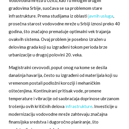
Vodovodna mreža u Užicu, kao i u mnogim drugim
gradovima Srbije, suočava se sa problemom stare
infrastrukture. Prema studijama iz oblasti
javnih usluga
,
prosečna starost vodovodne mreže u Srbiji iznosi preko 40
godina, što značajno premašuje optimalni vek trajanja
ovakvih sistema. Ovaj problem je posebno izražen u
delovima grada koji su izgrađeni tokom perioda brze
urbanizacije u drugoj polovini 20. veka.
Magistralni cevovodi, poput onog na kome se desila
današnja havarija, često su izgrađeni od materijala koji su
vremenom postali podložni koroziji i mehaničkim
oštećenjima. Kontinuirani pritisak vode, promene
temperature i vibracije od saobraćaja doprinose ubrzanom
trošenju ovih kritičnih delova
infrastrukture
. Investicije u
modernizaciju vodovodne mreže zahtevaju značajna
finansijska sredstva i dugoročno planiranje, što