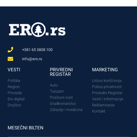
+381 65 3808 100
info@ero.rs
VESTI
PRIVREDNI
MARKETING
REGISTAR
Politika
Uslovi korišćenja
Auto
Region
Polisa privatnosti
Turizam
Privreda
Privredni Registar
Poslovni svet
Ero digital
Vesti i informacije
Građevinarstvo
Društvo
Reklamiranje
Zdravlje i medicina
Kontakt
MESEČNI BILTEN