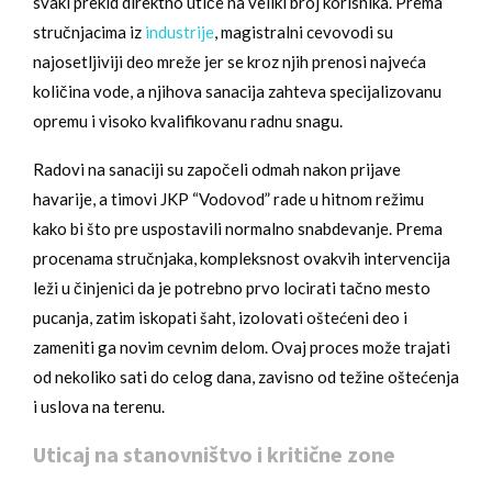
svaki prekid direktno utiče na veliki broj korisnika. Prema
stručnjacima iz
industrije
, magistralni cevovodi su
najosetljiviji deo mreže jer se kroz njih prenosi najveća
količina vode, a njihova sanacija zahteva specijalizovanu
opremu i visoko kvalifikovanu radnu snagu.
Radovi na sanaciji su započeli odmah nakon prijave
havarije, a timovi JKP “Vodovod” rade u hitnom režimu
kako bi što pre uspostavili normalno snabdevanje. Prema
procenama stručnjaka, kompleksnost ovakvih intervencija
leži u činjenici da je potrebno prvo locirati tačno mesto
pucanja, zatim iskopati šaht, izolovati oštećeni deo i
zameniti ga novim cevnim delom. Ovaj proces može trajati
od nekoliko sati do celog dana, zavisno od težine oštećenja
i uslova na terenu.
Uticaj na stanovništvo i kritične zone