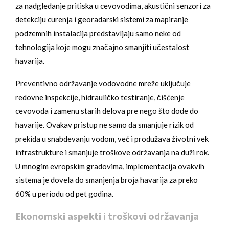
za nadgledanje pritiska u cevovodima, akustični senzori za
detekciju curenja i georadarski sistemi za mapiranje
podzemnih instalacija predstavljaju samo neke od
tehnologija koje mogu značajno smanjiti učestalost
havarija.
Preventivno održavanje vodovodne mreže uključuje
redovne inspekcije, hidrauličko testiranje, čišćenje
cevovoda i zamenu starih delova pre nego što dođe do
havarije. Ovakav pristup ne samo da smanjuje rizik od
prekida u snabdevanju vodom, već i produžava životni vek
infrastrukture i smanjuje troškove održavanja na duži rok.
U mnogim evropskim gradovima, implementacija ovakvih
sistema je dovela do smanjenja broja havarija za preko
60% u periodu od pet godina.
Ekonomski aspekti i troškovi održavanja