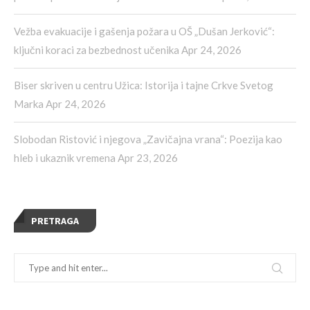
Vežba evakuacije i gašenja požara u OŠ „Dušan Jerković“:
ključni koraci za bezbednost učenika
Apr 24, 2026
Biser skriven u centru Užica: Istorija i tajne Crkve Svetog
Marka
Apr 24, 2026
Slobodan Ristović i njegova „Zavičajna vrana“: Poezija kao
hleb i ukaznik vremena
Apr 23, 2026
PRETRAGA