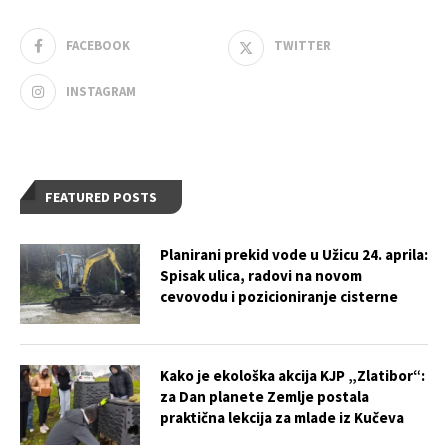
FACEBOOK
TWITTER
INSTAGRAM
FEATURED POSTS
Planirani prekid vode u Užicu 24. aprila:
Spisak ulica, radovi na novom
cevovodu i pozicioniranje cisterne
Kako je ekološka akcija KJP „Zlatibor“:
za Dan planete Zemlje postala
praktična lekcija za mlade iz Kučeva