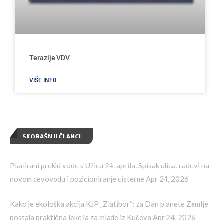
Terazije VDV
VIŠE INFO
SKORAŠNJI ČLANCI
Planirani prekid vode u Užicu 24. aprila: Spisak ulica, radovi na
novom cevovodu i pozicioniranje cisterne
Apr 24, 2026
Kako je ekološka akcija KJP „Zlatibor“: za Dan planete Zemlje
postala praktična lekcija za mlade iz Kučeva
Apr 24, 2026