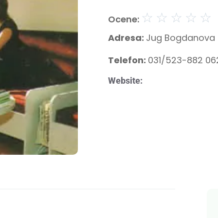
☆
☆
☆
☆
☆
Ocene:
Adresa:
Jug Bogdanova 
Telefon:
031/523-882 0
Website: