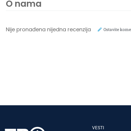
O nama
Nije pronađena nijedna recenzija
Ostavite kome
VESTI