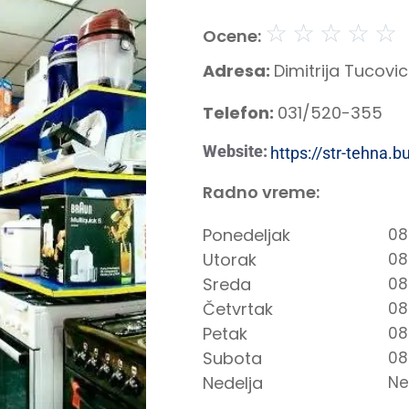
☆
☆
☆
☆
☆
Ocene:
Adresa:
Dimitrija Tucovi
Telefon:
031/520-355
Website:
https://str-tehna.b
Radno vreme:
Ponedeljak
08
Utorak
08
Sreda
08
Četvrtak
08
Petak
08
Subota
08
Nedelja
Ne