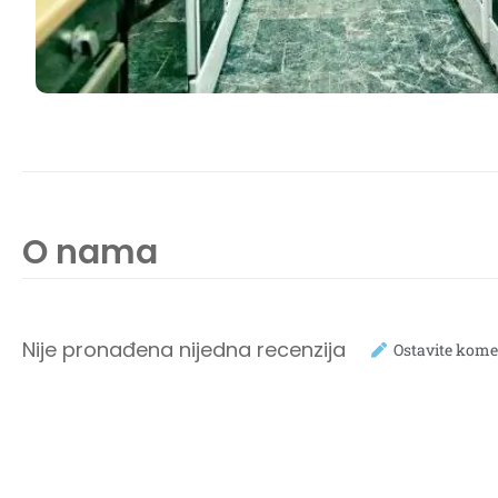
O nama
Nije pronađena nijedna recenzija
Ostavite kome