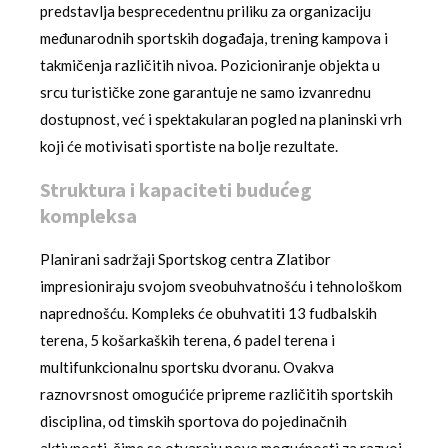
predstavlja besprecedentnu priliku za organizaciju
međunarodnih sportskih događaja, trening kampova i
takmičenja različitih nivoa. Pozicioniranje objekta u
srcu turističke zone garantuje ne samo izvanrednu
dostupnost, već i spektakularan pogled na planinski vrh
koji će motivisati sportiste na bolje rezultate.
Struktura i kapaciteti budućeg
kompleksa
Planirani sadržaji Sportskog centra Zlatibor
impresioniraju svojom sveobuhvatnošću i tehnološkom
naprednošću. Kompleks će obuhvatiti 13 fudbalskih
terena, 5 košarkaških terena, 6 padel terena i
multifunkcionalnu sportsku dvoranu. Ovakva
raznovrsnost omogućiće pripreme različitih sportskih
disciplina, od timskih sportova do pojedinačnih