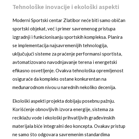
Tehnološke inovacije i ekološki aspekti
Moderni Sportski centar Zlatibor neće biti samo običan
sportski objekat, već i primer savremenog pristupa
izgradnji i funkcionisanju sportskih kompleksa. Planira
se implementacija najsavremenijih tehnologija,
uključujući sisteme za praćenje performansi sportista,
avtomatizovano navodnjavanje terena i energetski
efikasno osvetljenje. Ovakva tehnološka opremljenost
osiguraće da kompleks ostane konkurentan na
međunarodnom nivou u narednih nekoliko decenija.
Ekološki aspekti projekta dobijaju posebnu pažnju.
Korišćenje obnovljivih izvora energije, sistema za
reciklažu vode i ekološki prihvatljivih građevinskih
materijala biće integralni deo koncepta. Ovakav pristup
ne samo što odgovara savremenim standardima