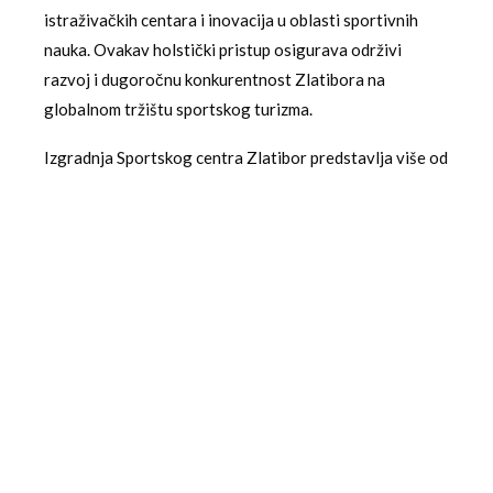
istraživačkih centara i inovacija u oblasti sportivnih
nauka. Ovakav holstički pristup osigurava održivi
razvoj i dugoročnu konkurentnost Zlatibora na
globalnom tržištu sportskog turizma.
Izgradnja Sportskog centra Zlatibor predstavlja više od
obične infrastrukturne investicije. To je strateška vizija
koja kombinuje prirodne potencijale planinske
destinacije sa savremenim sportskim i turističkim
trendovima. Kroz ovaj projekat, Zlatibor ne samo što
unapređuje svoju sportsku infrastrukturu, već i utvrđuje
svoju poziciju kao multifunkcionalna destinacija
sposobna da zadovolji najrazličitije potrebe posetilaca
iz celog sveta.
Povezani članci:
Svetske školske sporske igre na Zlatiboru 2025.