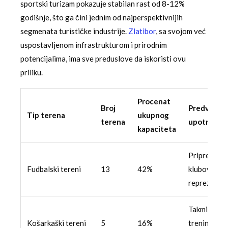
sportski turizam pokazuje stabilan rast od 8-12%
godišnje, što ga čini jednim od najperspektivnijih
segmenata turističke industrije.
Zlatibor
, sa svojom već
uspostavljenom infrastrukturom i prirodnim
potencijalima, ima sve preduslove da iskoristi ovu
priliku.
Procenat
Broj
Predviđen
Tip terena
ukupnog
terena
upotreba
kapaciteta
Pripreme
Fudbalski tereni
13
42%
klubova i
reprezentac
Takmičenja 
Košarkaški tereni
5
16%
trening