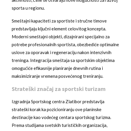
aktivnosti, čime se otvaraju nove mogućnosti za razvoj
sporta u regionu.
Smeštajni kapaciteti za sportiste i stručne timove
predstavljaju ključni element celovitog koncepta.
Moderni smeštajni objekti, dizajnirani specijalno za
potrebe profesionalnih sportista, obezbediće optimalne
uslove za oporavak i regeneraciju nakon intenzivnih
treninga. Integracija smeštaja sa sportskim objektima
omogućiće efikasnije planiranje dnevnih rutina i
maksimiziranje vremena posvećenog treniranju.
Strateški značaj za sportski turizam
Izgradnja Sportskog centra Zlatibor predstavlja
strateški korak ka pozicioniranju ove planinske
destinacije kao vodećeg centara sportskog turizma.
Prema studijama svetskih turističkih organizacija,