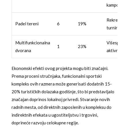
kampovi
Rekreacija i
Padel tereni
6
19%
turniri
Multifunkcionalna
Višesports
1
23%
dvorana
aktivnosti
Ekonomski efekti ovog projekta mogu biti značajni.
Prema proceni stručnjaka, funkcionalni sportski
kompleks ovih razmera može generisati dodatnih 15-
20% turističkih dolazaka godišnje, što bi predstavljalo
značajan doprinos lokalnoj privredi. Stvaranje novih
radnih mesta, od direktnih zaposlenih u kompleksu do
indirektnih efekata u ugostiteljstvu i trgovini,
doprineće razvoju celokupne regije.