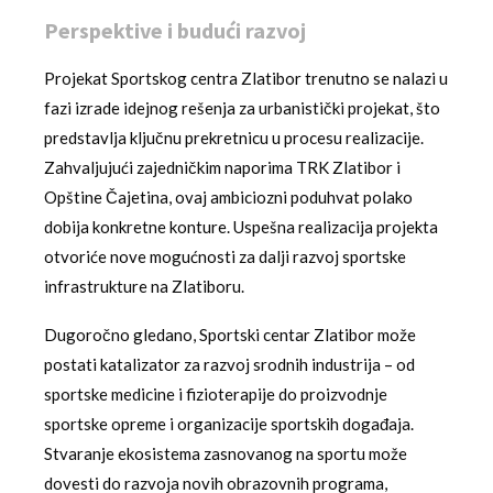
Perspektive i budući razvoj
Projekat Sportskog centra Zlatibor trenutno se nalazi u
fazi izrade idejnog rešenja za urbanistički projekat, što
predstavlja ključnu prekretnicu u procesu realizacije.
Zahvaljujući zajedničkim naporima TRK Zlatibor i
Opštine Čajetina, ovaj ambiciozni poduhvat polako
dobija konkretne konture. Uspešna realizacija projekta
otvoriće nove mogućnosti za dalji razvoj sportske
infrastrukture na Zlatiboru.
Dugoročno gledano, Sportski centar Zlatibor može
postati katalizator za razvoj srodnih industrija – od
sportske medicine i fizioterapije do proizvodnje
sportske opreme i organizacije sportskih događaja.
Stvaranje ekosistema zasnovanog na sportu može
dovesti do razvoja novih obrazovnih programa,