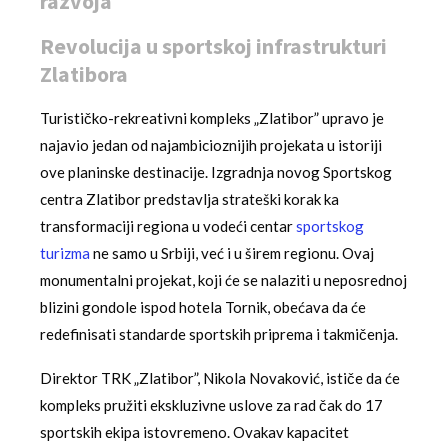
razvoja
Revolucija u sportskoj infrastrukturi
Zlatibora
Turističko-rekreativni kompleks „Zlatibor” upravo je
najavio jedan od najambicioznijih projekata u istoriji
ove planinske destinacije. Izgradnja novog Sportskog
centra Zlatibor predstavlja strateški korak ka
transformaciji regiona u vodeći centar
sportskog
turizma
ne samo u Srbiji, već i u širem regionu. Ovaj
monumentalni projekat, koji će se nalaziti u neposrednoj
blizini gondole ispod hotela Tornik, obećava da će
redefinisati standarde sportskih priprema i takmičenja.
Direktor TRK „Zlatibor”, Nikola Novaković, ističe da će
kompleks pružiti ekskluzivne uslove za rad čak do 17
sportskih ekipa istovremeno. Ovakav kapacitet