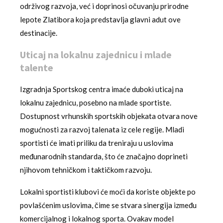
održivog razvoja, već i doprinosi očuvanju prirodne
lepote Zlatibora koja predstavlja glavni adut ove
destinacije.
Uticaj na lokalnu zajednicu i mlade
talente
Izgradnja Sportskog centra imaće duboki uticaj na
lokalnu zajednicu, posebno na mlade sportiste.
Dostupnost vrhunskih sportskih objekata otvara nove
mogućnosti za razvoj talenata iz cele regije. Mladi
sportisti će imati priliku da treniraju u uslovima
međunarodnih standarda, što će značajno doprineti
njihovom tehničkom i taktičkom razvoju.
Lokalni sportisti klubovi će moći da koriste objekte po
povlašćenim uslovima, čime se stvara sinergija između
komercijalnog i lokalnog sporta. Ovakav model