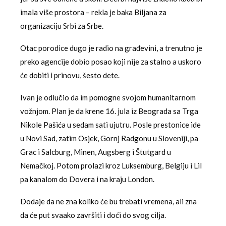
imala više prostora – rekla je baka Biljana za
organizaciju Srbi za Srbe.
Otac porodice dugo je radio na građevini, a trenutno je
preko agencije dobio posao koji nije za stalno a uskoro
će dobiti i prinovu, šesto dete.
Ivan je odlučio da im pomogne svojom humanitarnom
vožnjom. Plan je da krene 16. jula iz Beograda sa Trga
Nikole Pašića u sedam sati ujutru. Posle prestonice ide
u Novi Sad, zatim Osjek, Gornj Radgonu u Sloveniji, pa
Grac i Salcburg, Minen, Augsberg i Štutgard u
Nemačkoj. Potom prolazi kroz Luksemburg, Belgiju i Lil
pa kanalom do Dovera i na kraju London.
Dodaje da ne zna koliko će bu trebati vremena, ali zna
da će put svaako završiti i doći do svog cilja.