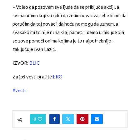
– Voleo da pozovem sve ljude da se priključe akciji, a
svima onima koji su rekli da želim novac za sebe imam da
poručim da taj novac i da hoću ne mogu da uzmem, a
svakako mi to nije ni na kraj pameti. Idemo u misiju koja
se zove pomoći onima kojima je to najpotrebnije –
zaključuje Ivan Lazić.
IZVOR:
BLIC
Za još vesti pratite
ERO
#vesti
0