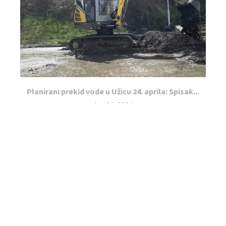
Planirani prekid vode u Užicu 24. aprila: Spisak...
Apr 24, 2026
LEAVE A COMMENT
You must be
logged in
to post a comment.