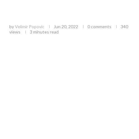
OD BEOGRADA DO LONDONA NA BICIKLU Ivan će
preći 2.000 kilometara da bi pomogao porodici
iz Pančeva
by
Velimir Popovic
Jun 20, 2022
0 comments
340
views
3 minutes read