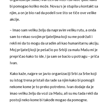
bi pomogao koliko može. Nova.rs je stupila u kontakt sa
njim, a on je bio rad da podeli sve što se tiče ove velike
akcije.
– Imao sam veliku želju da napravim veliku rutu, a onda
sam to rekao svojim prijateljima koji su me podržali i
rekli mi da to mogu da uradim ali kao humanitarnu akciju.
Moj prijatelj koji je pešačio po Srbiji za malu Mašu mi je
prepričao kako to ide, i ja sam se bacio u potragu – priča
Ivan.
Kako kaže, najpre se javio organizaciji Srbi za Srbe koji
su istog trena pristali da rade sa njim kako bi pomogli
nekome kome je to preko potrebno. Ivan dodaje da je
imao veliku želju da vozi za Mašu, ali su mu tada rekli da
postoji neko kome bi takođe mogao da pomogne.