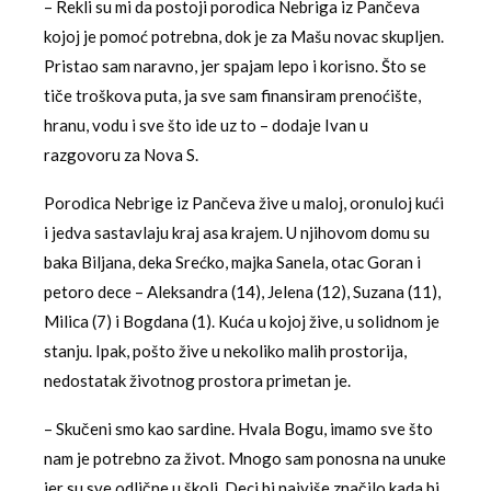
– Rekli su mi da postoji porodica Nebriga iz Pančeva
kojoj je pomoć potrebna, dok je za Mašu novac skupljen.
Pristao sam naravno, jer spajam lepo i korisno. Što se
tiče troškova puta, ja sve sam finansiram prenoćište,
hranu, vodu i sve što ide uz to – dodaje Ivan u
razgovoru za Nova S.
Porodica Nebrige iz Pančeva žive u maloj, oronuloj kući
i jedva sastavlaju kraj asa krajem. U njihovom domu su
baka Biljana, deka Srećko, majka Sanela, otac Goran i
petoro dece – Aleksandra (14), Jelena (12), Suzana (11),
Milica (7) i Bogdana (1). Kuća u kojoj žive, u solidnom je
stanju. Ipak, pošto žive u nekoliko malih prostorija,
nedostatak životnog prostora primetan je.
– Skučeni smo kao sardine. Hvala Bogu, imamo sve što
nam je potrebno za život. Mnogo sam ponosna na unuke
jer su sve odlične u školi. Deci bi najviše značilo kada bi