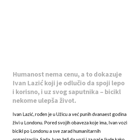
Humanost nema cenu, a to dokazuje
Ivan Lazić koji je odlučio da spoji lepo
i korisno, i uz svog saputnika – bicikl
nekome ulepša život.
Ivan Lazić, rođen je u Užicu a već punih dvanaest godina
živi u Londonu. Pored svojih obaveza koje ima, Ivan vozi
bicikl po Londonu a sve zarad humanitarnih
organizacija. Sada, Ivan želi da vozi i za naše ljude kako