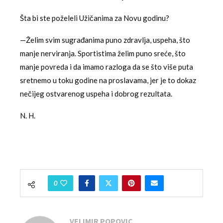
Šta bi ste poželeli Užičanima za Novu godinu?
—Želim svim sugrađanima puno zdravlja, uspeha, što
manje nerviranja. Sportistima želim puno sreće, što
manje povreda i da imamo razloga da se što više puta
sretnemo u toku godine na proslavama, jer je to dokaz
nečijeg ostvarenog uspeha i dobrog rezultata.
N. H.
0
VELIMIR POPOVIC