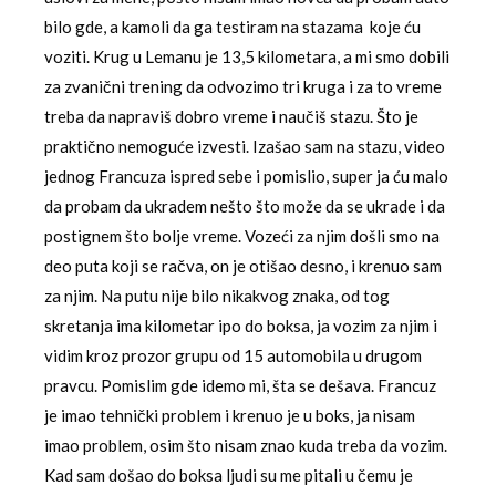
bilo gde, a kamoli da ga testiram na stazama koje ću
voziti. Krug u Lemanu je 13,5 kilometara, a mi smo dobili
za zvanični trening da odvozimo tri kruga i za to vreme
treba da napraviš dobro vreme i naučiš stazu. Što je
praktično nemoguće izvesti. Izašao sam na stazu, video
jednog Francuza ispred sebe i pomislio, super ja ću malo
da probam da ukradem nešto što može da se ukrade i da
postignem što bolje vreme. Vozeći za njim došli smo na
deo puta koji se račva, on je otišao desno, i krenuo sam
za njim. Na putu nije bilo nikakvog znaka, od tog
skretanja ima kilometar ipo do boksa, ja vozim za njim i
vidim kroz prozor grupu od 15 automobila u drugom
pravcu. Pomislim gde idemo mi, šta se dešava. Francuz
je imao tehnički problem i krenuo je u boks, ja nisam
imao problem, osim što nisam znao kuda treba da vozim.
Kad sam došao do boksa ljudi su me pitali u čemu je