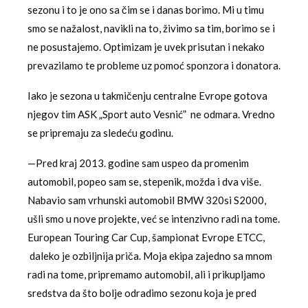
sezonu i to je ono sa čim se i danas borimo. Mi u timu
smo se nažalost, navikli na to, živimo sa tim, borimo se i
ne posustajemo. Optimizam je uvek prisutan i nekako
prevazilamo te probleme uz pomoć sponzora i donatora.
Iako je sezona u takmičenju centralne Evrope gotova
njegov tim ASK „Sport auto Vesnić” ne odmara. Vredno
se pripremaju za sledeću godinu.
—Pred kraj 2013. godine sam uspeo da promenim
automobil, popeo sam se, stepenik, možda i dva više.
Nabavio sam vrhunski automobil BMW 320si S2000,
ušli smo u nove projekte, već se intenzivno radi na tome.
European Touring Car Cup, šampionat Evrope ETCC,
daleko je ozbiljnija priča. Moja ekipa zajedno sa mnom
radi na tome, pripremamo automobil, ali i prikupljamo
sredstva da što bolje odradimo sezonu koja je pred