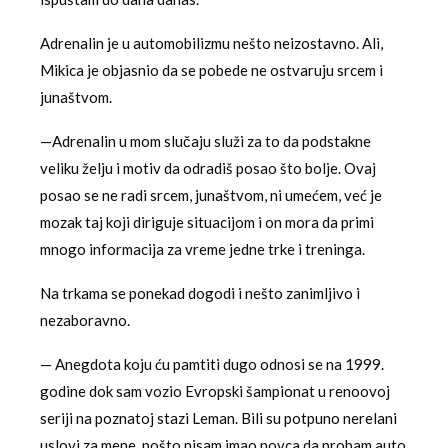
Adrenalin je u automobilizmu nešto neizostavno. Ali,
Mikica je objasnio da se pobede ne ostvaruju srcem i
junaštvom.
—Adrenalin u mom slučaju služi za to da podstakne
veliku želju i motiv da odradiš posao što bolje. Ovaj
posao se ne radi srcem, junaštvom, ni umećem, već je
mozak taj koji diriguje situacijom i on mora da primi
mnogo informacija za vreme jedne trke i treninga.
Na trkama se ponekad dogodi i nešto zanimljivo i
nezaboravno.
— Anegdota koju ću pamtiti dugo odnosi se na 1999.
godine dok sam vozio Evropski šampionat u renoovoj
seriji na poznatoj stazi Leman. Bili su potpuno nerelani
uslovi za mene, pošto nisam imao novca da probam auto