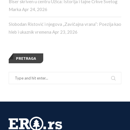
Biser skriven u centru Užica: Istorija i tajne Crkve Svetog
Marka
Apr 24, 2026
Slobodan Ristović i njegova „Zavičajna vrana“: Poezija kao
hleb i ukaznik vremena
Apr 23, 2026
PRETRAGA