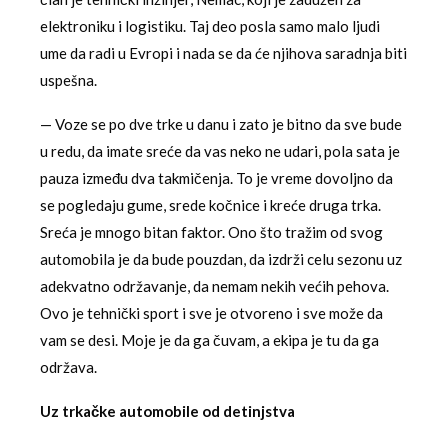
elektroniku i logistiku. Taj deo posla samo malo ljudi
ume da radi u Evropi i nada se da će njihova saradnja biti
uspešna.
— Voze se po dve trke u danu i zato je bitno da sve bude
u redu, da imate sreće da vas neko ne udari, pola sata je
pauza između dva takmičenja. To je vreme dovoljno da
se pogledaju gume, srede kočnice i kreće druga trka.
Sreća je mnogo bitan faktor. Ono što tražim od svog
automobila je da bude pouzdan, da izdrži celu sezonu uz
adekvatno održavanje, da nemam nekih većih pehova.
Ovo je tehnički sport i sve je otvoreno i sve može da
vam se desi. Moje je da ga čuvam, a ekipa je tu da ga
održava.
Uz trkačke automobile od detinjstva