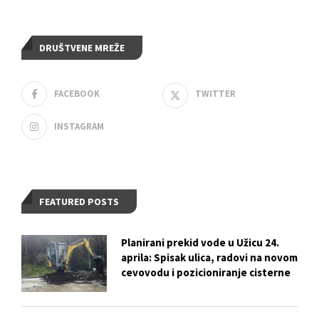
DRUŠTVENE MREŽE
FACEBOOK
TWITTER
INSTAGRAM
FEATURED POSTS
Planirani prekid vode u Užicu 24.
aprila: Spisak ulica, radovi na novom
cevovodu i pozicioniranje cisterne