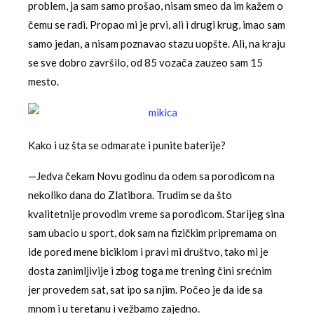
problem, ja sam samo prošao, nisam smeo da im kažem o
čemu se radi. Propao mi je prvi, ali i drugi krug, imao sam
samo jedan, a nisam poznavao stazu uopšte. Ali, na kraju
se sve dobro završilo, od 85 vozača zauzeo sam 15
mesto.
Kako i uz šta se odmarate i punite baterije?
—Jedva čekam Novu godinu da odem sa porodicom na
nekoliko dana do Zlatibora. Trudim se da što
kvalitetnije provodim vreme sa porodicom. Starijeg sina
sam ubacio u sport, dok sam na fizičkim pripremama on
ide pored mene biciklom i pravi mi društvo, tako mi je
dosta zanimljivije i zbog toga me trening čini srećnim
jer provedem sat, sat ipo sa njim. Počeo je da ide sa
mnom i u teretanu i vežbamo zajedno.