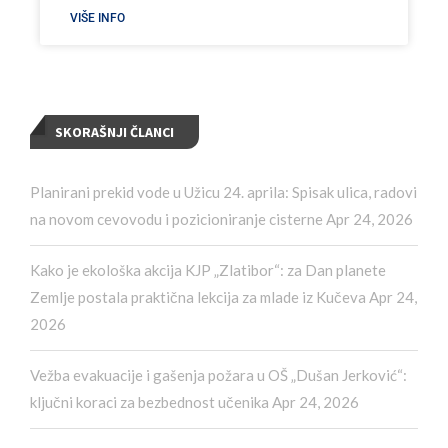
VIŠE INFO
SKORAŠNJI ČLANCI
Planirani prekid vode u Užicu 24. aprila: Spisak ulica, radovi
na novom cevovodu i pozicioniranje cisterne
Apr 24, 2026
Kako je ekološka akcija KJP „Zlatibor“: za Dan planete
Zemlje postala praktična lekcija za mlade iz Kučeva
Apr 24,
2026
Vežba evakuacije i gašenja požara u OŠ „Dušan Jerković“:
ključni koraci za bezbednost učenika
Apr 24, 2026