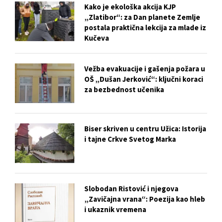
Kako je ekološka akcija KJP
„Zlatibor“: za Dan planete Zemlje
postala praktična lekcija za mlade iz
Kučeva
Vežba evakuacije i gašenja požara u
OŠ „Dušan Jerković“: ključni koraci
za bezbednost učenika
Biser skriven u centru Užica: Istorija
i tajne Crkve Svetog Marka
Slobodan Ristović i njegova
„Zavičajna vrana“: Poezija kao hleb
i ukaznik vremena