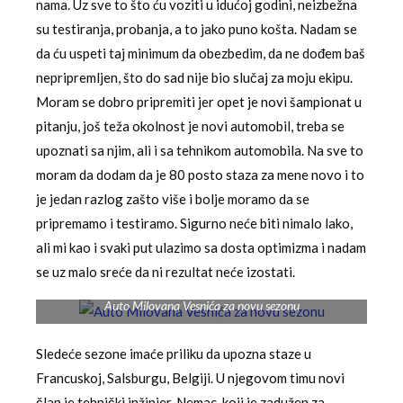
nama. Uz sve to što ću voziti u idućoj godini, neizbežna
su testiranja, probanja, a to jako puno košta. Nadam se
da ću uspeti taj minimum da obezbedim, da ne dođem baš
nepripremljen, što do sad nije bio slučaj za moju ekipu.
Moram se dobro pripremiti jer opet je novi šampionat u
pitanju, još teža okolnost je novi automobil, treba se
upoznati sa njim, ali i sa tehnikom automobila. Na sve to
moram da dodam da je 80 posto staza za mene novo i to
je jedan razlog zašto više i bolje moramo da se
pripremamo i testiramo. Sigurno neće biti nimalo lako,
ali mi kao i svaki put ulazimo sa dosta optimizma i nadam
se uz malo sreće da ni rezultat neće izostati.
Auto Milovana Vesnića za novu sezonu
Sledeće sezone imaće priliku da upozna staze u
Francuskoj, Salsburgu, Belgiji. U njegovom timu novi
član je tehnički inžinjer, Nemac, koji je zadužen za