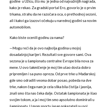
godine u Užicu, što mu je jedna od najvažnijih nagrada,
kako je rekao. Za gradski portal Ero, govorio je o prvim
trkama, strahu da ne razočara oca, o prethodnoj sezoni,
ali i kakvi ga izazovi očekuju u narednoj godini sa novim
automobilom.
Kako biste ocenili godinu za nama?
—Mogu reći da je ovo najbolja godina u mojoj
dosadašnjoj karijeri. Rezultati sve govore sami. Ova
sezona je u šampionatu centralne Evrope bila nova za
mene. U ovo takmičenje je moj tim ušao dosta dobro
pripremljen i sa puno opreza. Od prve trke u Mađarskoj
gde smo odradili veoma dobar posao, pobeda na dve
trke, nakon čega nam je cela slika bila čistija i jasnija,
znali smo šta nas čeka dalje. Ostatak šampionata je išao
svojim tokom, a ja i moj tim smo apsolutno dominirali u
šampionatu. U mom sportu jasan pokazatelj su pol