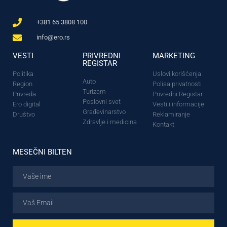
+381 65 3808 100
info@ero.rs
VESTI
PRIVREDNI
MARKETING
REGISTAR
Politika
Uslovi korišćenja
Auto
Region
Polisa privatnosti
Turizam
Privreda
Privredni Registar
Poslovni svet
Ero digital
Vesti i informacije
Građevinarstvo
Društvo
Reklamiranje
Zdravlje i medicina
Kontakt
MESEČNI BILTEN