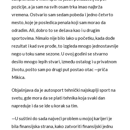
pozicije, a ja sam na svih osam trka imao najbrža
vremena. Ostvario sam sedam pobeda i jedno četvrto
mesto, koje je posledica penala koji sam morao da
odradim. Ali, dobro to se dešava kao i u drugim
sportovima. Nimalo nije bilo lako u početku, kada dođe
rezultat i kad sve prođe, to izgleda mnogo jednostavnije
nego u toku same sezone. U ovoj godini se stvarno
desilo mnogo lepih stvari, između ostalog i u privatnom
životu, pošto sam po drugi put postao otac —priča
Mikica.
Objašnjava da je autosport tehnički najskuplji sport na
svetu, gde mora da se plati tehnika koja svaki dan
napreduje i da se ide u korak sa tim.
—U suštini do sada najveći problem u mojoj karijeri je
bila finansijska strana, kako zatvoriti finansijski jednu