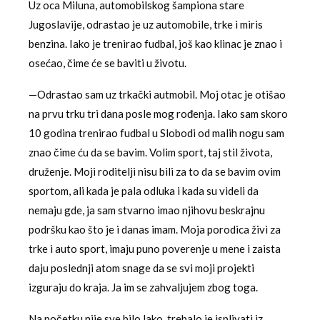
Uz oca Miluna, automobilskog šampiona stare
Jugoslavije, odrastao je uz automobile, trke i miris
benzina. Iako je trenirao fudbal, još kao klinac je znao i
osećao, čime će se baviti u životu.
—Odrastao sam uz trkački autmobil. Moj otac je otišao
na prvu trku tri dana posle mog rođenja. Iako sam skoro
10 godina trenirao fudbal u Slobodi od malih nogu sam
znao čime ću da se bavim. Volim sport, taj stil života,
druženje. Moji roditelji nisu bili za to da se bavim ovim
sportom, ali kada je pala odluka i kada su videli da
nemaju gde, ja sam stvarno imao njihovu beskrajnu
podršku kao što je i danas imam. Moja porodica živi za
trke i auto sport, imaju puno poverenje u mene i zaista
daju poslednji atom snage da se svi moji projekti
izguraju do kraja. Ja im se zahvaljujem zbog toga.
Na početku nije sve bilo lako, trebalo je isplivati iz