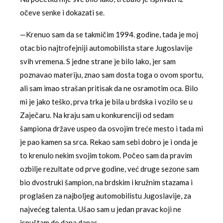
očeve senke i dokazati se.
—Krenuo sam da se takmičim 1994. godine, tada je moj
otac bio najtrofejniji automobilista stare Jugoslavije
svih vremena. S jedne strane je bilo lako, jer sam
poznavao materiju, znao sam dosta toga o ovom sportu,
ali sam imao strašan pritisak da ne osramotim oca. Bilo
mi je jako teško, prva trka je bila u brdska i vozilo se u
Zaječaru. Na kraju sam u konkurenciji od sedam
šampiona države uspeo da osvojim treće mesto i tada mi
je pao kamen sa srca. Rekao sam sebi dobro je i onda je
to krenulo nekim svojim tokom. Počeo sam da pravim
ozbilje rezultate od prve godine, već druge sezone sam
bio dvostruki šampion, na brdskim i kružnim stazama i
proglašen za najboljeg automobilistu Jugoslavije, za
najvećeg talenta. Ušao sam u jedan pravac koji ne
ispuštam do dana danas.