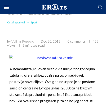
Home
Sport
Ostali sportovi
Milovan Mikica
Vesnić: U automobilizmu glava diriguje situacijom
Facebook-f
Instagram
Twitter
Linkedin
Envelope
Ostali sportovi
Sport
Milovan Mikica Vesnić: U automobilizmu glava
diriguje situacijom
by
Velimir Popovic
Dec 30, 2013
0 comments
435
views
8 minutes read
Automobilista, Milovan Vesnić vlasnik je mnogobrojnih
tutula i trofeja, ali bez obzira na to, on sebi uvek
postavlja nove ciljeve. Ove godine uspeo je da postane
šampion centralne Evrope u klasi 2000cca na kružnim
stazama i da prethodnim peharima i titualama pridoda
novi. Za ovaj uspeh proglašen je za najboljeg sportistu