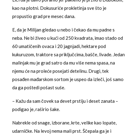
kao na plotni. Dokusuriće prokletinja sve što je
propustio grad pre mesec dana.
E, da je Milijan gledao u nebo i čekao da mu padne s
neba. Ne bi živeo u kući od 250 kvadrata, imao stado od
60 umatičenih ovaca i 20 jagnjadi, hektare pod
kukuruzom, traktore sa priključcima, bašče, livade. Jedan
malinjak mu je grad satro da mu više nema spasa, na
njemu će na proleće posejati detelinu. Drugi, tek
posađen mađarskom sortom je uspeo da izleči, još samo
da ga poštedi pošast suše.
– Kažu da sam čovek sa devet prstiju i deset zanata –
podigao je, raširio šake.
Nabrekle od snage, izborane, krte, velike kao lopate,
udarničke. Na levoj nema mali prst. Ščepala ga je i