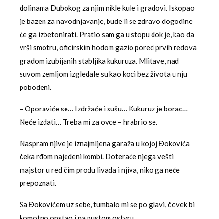
dolinama Dubokog za njim nikle kule i gradovi. Iskopao
je bazen za navodnjavanje, bude li se zdravo dogodine
će ga izbetonirati. Pratio sam ga u stopu dok je, kao da
vrši smotru, oficirskim hodom gazio pored prvih redova
gradom izubijanih stabljika kukuruza. Mlitave, nad
suvom zemljom izgledale su kao koci bez života u nju
pobodeni.
– Oporaviće se… Izdržaće i sušu… Kukuruz je borac…
Neće izdati… Treba mi za ovce – hrabrio se.
Naspram njive je iznajmljena garaža u kojoj Đokovića
čeka rđom najedeni kombi. Doteraće njega vešti
majstor u red čim prođu livada i njiva, niko ga neće
prepoznati.
Sa Đokovićem uz sebe, tumbalo mi se po glavi, čovek bi
komotno opstao i na pustom ostvru.