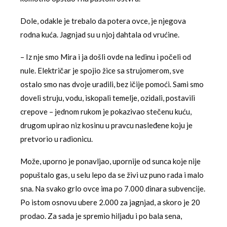
Dole, odakle je trebalo da potera ovce, je njegova
rodna kuća. Jagnjad su u njoj dahtala od vrućine.
– Iz nje smo Mira i ja došli ovde na ledinu i počeli od
nule. Električar je spojio žice sa strujomerom, sve
ostalo smo nas dvoje uradili, bez ičije pomoći. Sami smo
doveli struju, vodu, iskopali temelje, ozidali, postavili
crepove – jednom rukom je pokazivao stečenu kuću,
drugom upirao niz kosinu u pravcu nasleđene koju je
pretvorio u radionicu.
Može, uporno je ponavljao, upornije od sunca koje nije
popuštalo gas, u selu lepo da se živi uz puno rada i malo
sna. Na svako grlo ovce ima po 7.000 dinara subvencije.
Po istom osnovu ubere 2.000 za jagnjad, a skoro je 20
prodao. Za sada je spremio hiljadu i po bala sena,