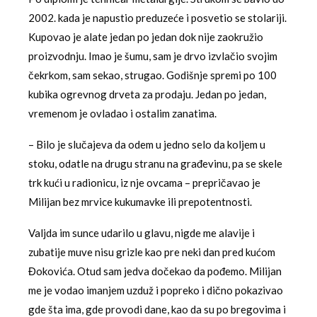
2002. kada je napustio preduzeće i posvetio se stolariji.
Kupovao je alate jedan po jedan dok nije zaokružio
proizvodnju. Imao je šumu, sam je drvo izvlačio svojim
čekrkom, sam sekao, strugao. Godišnje spremi po 100
kubika ogrevnog drveta za prodaju. Jedan po jedan,
vremenom je ovladao i ostalim zanatima.
– Bilo je slučajeva da odem u jedno selo da koljem u
stoku, odatle na drugu stranu na građevinu, pa se skele
trk kući u radionicu, iz nje ovcama – prepričavao je
Milijan bez mrvice kukumavke ili prepotentnosti.
Valjda im sunce udarilo u glavu, nigde me alavije i
zubatije muve nisu grizle kao pre neki dan pred kućom
Đokovića. Otud sam jedva dočekao da pođemo. Milijan
me je vodao imanjem uzduž i popreko i dično pokazivao
gde šta ima, gde provodi dane, kao da su po bregovima i