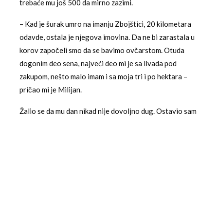
trebaće mu još 500 da mirno zazimi.
– Kad je šurak umro na imanju Zbojštici, 20 kilometara
odavde, ostala je njegova imovina. Da ne bi zarastala u
korov započeli smo da se bavimo ovčarstom. Otuda
dogonim deo sena, najveći deo mi je sa livada pod
zakupom, nešto malo imam i sa moja tri i po hektara –
pričao mi je Milijan.
Žalio se da mu dan nikad nije dovoljno dug. Ostavio sam
ga da ukrade od ovog što je odmicao.
IZVOR:
Oglasna Tabla Užice
Za još vesti pratite
ERO
#vesti
#užice