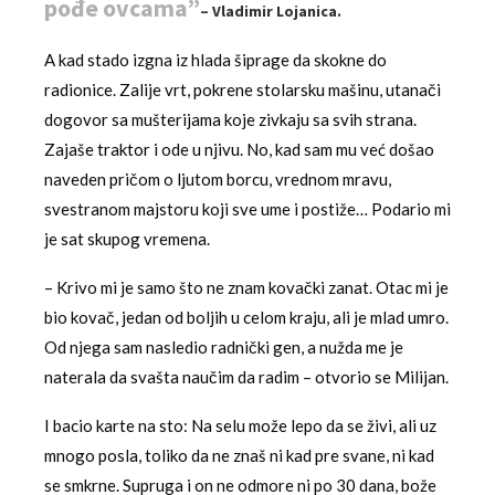
pođe ovcama”
– Vladimir Lojanica.
A kad stado izgna iz hlada šiprage da skokne do
radionice. Zalije vrt, pokrene stolarsku mašinu, utanači
dogovor sa mušterijama koje zivkaju sa svih strana.
Zajaše traktor i ode u njivu. No, kad sam mu već došao
naveden pričom o ljutom borcu, vrednom mravu,
svestranom majstoru koji sve ume i postiže… Podario mi
je sat skupog vremena.
– Krivo mi je samo što ne znam kovački zanat. Otac mi je
bio kovač, jedan od boljih u celom kraju, ali je mlad umro.
Od njega sam nasledio radnički gen, a nužda me je
naterala da svašta naučim da radim – otvorio se Milijan.
I bacio karte na sto: Na selu može lepo da se živi, ali uz
mnogo posla, toliko da ne znaš ni kad pre svane, ni kad
se smkrne. Supruga i on ne odmore ni po 30 dana, bože