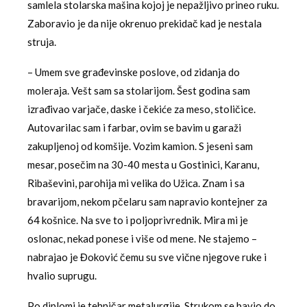
samlela stolarska mašina kojoj je nepažljivo prineo ruku.
Zaboravio je da nije okrenuo prekidač kad je nestala
struja.
– Umem sve građevinske poslove, od zidanja do
moleraja. Vešt sam sa stolarijom. Šest godina sam
izrađivao varjače, daske i čekiće za meso, stoličice.
Autovarilac sam i farbar, ovim se bavim u garaži
zakupljenoj od komšije. Vozim kamion. S jeseni sam
mesar, posečim na 30-40 mesta u Gostinici, Karanu,
Ribaševini, parohija mi velika do Užica. Znam i sa
bravarijom, nekom pčelaru sam napravio kontejner za
64 košnice. Na sve to i poljoprivrednik. Mira mi je
oslonac, nekad ponese i više od mene. Ne stajemo –
nabrajao je Đoković čemu su sve vične njegove ruke i
hvalio suprugu.
Po diplomi je tehničar metalurgije. Strukom se bavio do