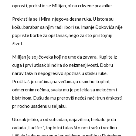
oprosti, prekstio se Milijan, ni na crkvene praznike.
Prekrstila se i Mira, njegova desna ruka. U istom su
košu, barabar sa njim radi i bori se. Imanje Đokovića nije
poprište borbe za opstanak, nego za što pristojniji
život.
Milijan je soj čoveka koji ne ume da zavara. Kupi te iz
cuga i prvi utisak blindira do neizmenjivosti. Dobru
narav takvih nepogrešivo spoznaš u stisku ruke.
Pročitaš je u očima, na veđama, u osmehu, toplini,
odmerenim rečima, svaka mu je potekla sa mekoćom i
bistrinom. Dušu da mu preroviš nećeš naći trun drskosti,
prirodno usađenu u seljaku.
Utorak je bio, a od sutradan, najavili su, trebalo je da
ovlada „Lucifer“, toplotni talas što nosi sušu i vrelinu.
Liči da je đavo poranio jer pakleno je pržilo u Dubokom,