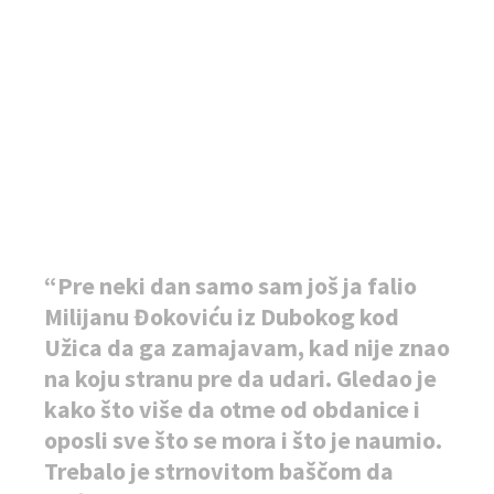
“Pre neki dan samo sam još ja falio
Milijanu Đokoviću iz Dubokog kod
Užica da ga zamajavam, kad nije znao
na koju stranu pre da udari. Gledao je
kako što više da otme od obdanice i
oposli sve što se mora i što je naumio.
Trebalo je strnovitom baščom da