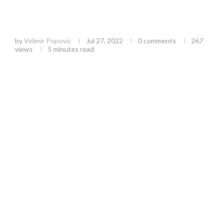
Zidar, stolar, farbar, mesar, bravar,
poljoprivrednik… Milijan iz Dubokog kod Užica
je majstor sa 9 prstiju a 10 zanata
by
Velimir Popovic
Jul 27, 2022
0 comments
267
views
5 minutes read