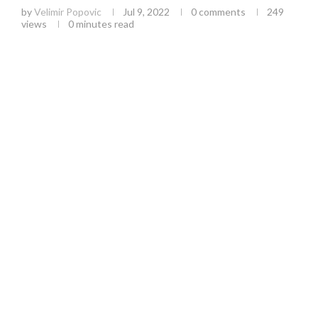
by
Velimir Popovic
Jul 9, 2022
0 comments
249
views
0 minutes read