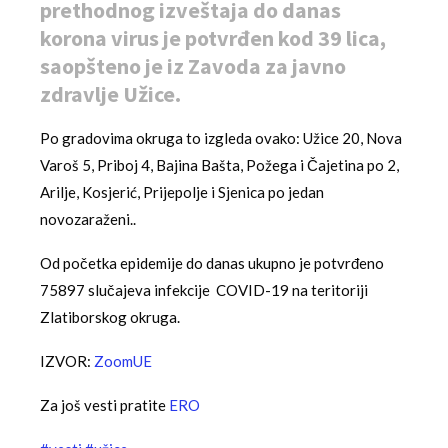
prethodnog izveštaja do danas
korona virus je potvrđen kod 39 lica,
saopšteno je iz Zavoda za javno
zdravlje Užice.
Po gradovima okruga to izgleda ovako: Užice 20, Nova
Varoš 5, Priboj 4, Bajina Bašta, Požega i Čajetina po 2,
Arilje, Kosjerić, Prijepolje i Sjenica po jedan
novozaraženi..
Od početka epidemije do danas ukupno je potvrđeno
75897 slučajeva infekcije COVID-19 na teritoriji
Zlatiborskog okruga.
IZVOR:
ZoomUE
Za još vesti pratite
ERO