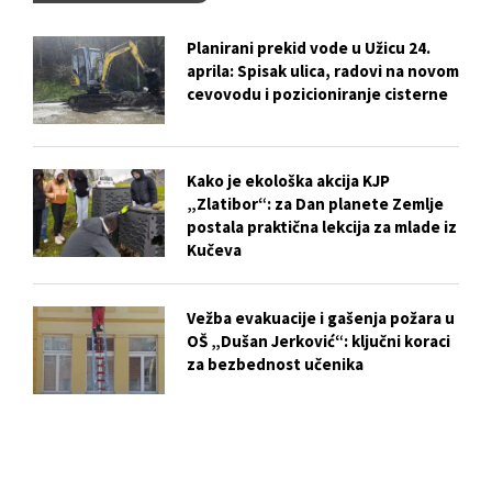
Planirani prekid vode u Užicu 24.
aprila: Spisak ulica, radovi na novom
cevovodu i pozicioniranje cisterne
Kako je ekološka akcija KJP
„Zlatibor“: za Dan planete Zemlje
postala praktična lekcija za mlade iz
Kučeva
Vežba evakuacije i gašenja požara u
OŠ „Dušan Jerković“: ključni koraci
za bezbednost učenika
Biser skriven u centru Užica: Istorija
i tajne Crkve Svetog Marka