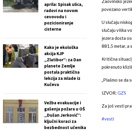
Zaovinsko jezer
aprila: Spisak ulica,
povezano verti
radovi na novom
cevovodu i
U slučaju nisko
pozicioniranje
cisterne
slučaju viška v
jezera dosta osc
881,5 metar, a 
Kako je ekološka
akcija KJP
Kritična situac
„Zlatibor“: za Dan
planete Zemlje
pokrenuto kliziš
postala praktična
lekcija za mlade iz
„Plašmo se da se
Kučeva
IZVOR:
GZS
Vežba evakuacije i
Za još vesti pra
gašenja požara u OŠ
„Dušan Jerković“:
#vesti
ključni koraci za
bezbednost učenika