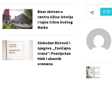
Biser skriven u
0
centru Užica: Istorija
i tajne Crkve Svetog
Marka
Slobodan Ristović i
njegova „Zavičajna
vrana“: Poezija kao
hleb i ukaznik
vremena
previous post
„Mame su zakon
Dozvolite žena