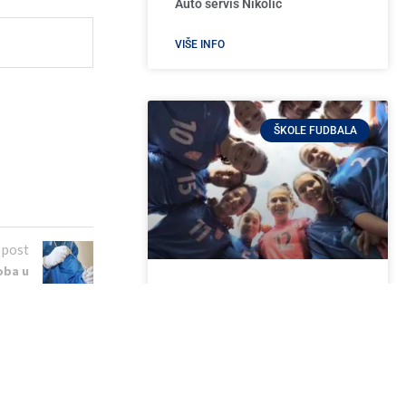
Auto servis Nikolic
VIŠE INFO
ŠKOLE FUDBALA
 post
oba u
krugu
Ženski FK Užice
VIŠE INFO