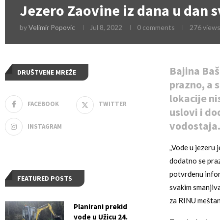
Jezero Zaovine iz dana u dan s
by
Velimir Popovic
Jul 8, 2022
0 comments
276
view
Bajina Baš
DRUŠTVENE MREŽE
prazno, a s
lokacije n
FACEBOOK
TWITTER
uslovi i d
vodostaja
INSTAGRAM
„Vode u jezeru 
dodatno se praz
potvrđenu inform
FEATURED POSTS
svakim smanjiva
za RINU meštan
Planirani prekid
vode u Užicu 24.