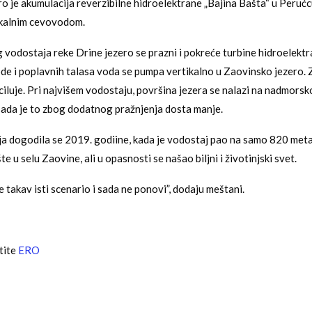
o je akumulacija reverzibilne hidroelektrane „Bajina Bašta“ u Perućc
kalnim cevovodom.
g vodostaja reke Drine jezero se prazni i pokreće turbine hidroelektr
ode i poplavnih talasa voda se pumpa vertikalno u Zaovinsko jezero.
iluje. Pri najvišem vodostaju, površina jezera se nalazi na nadmorsko
sada je to zbog dodatnog pražnjenja dosta manje.
ija dogodila se 2019. godiine, kada je vodostaj pao na samo 820 metara
te u selu Zaovine, ali u opasnosti se našao biljni i životinjski svet.
 takav isti scenario i sada ne ponovi”, dodaju meštani.
tite
ERO