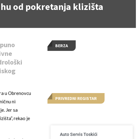
hu od pokretanja klizišta
tpuno
BERZA
tivne
drološki
niskog
ara u Obrenovcu
PRIVREDNI REGISTAR
ničnu ni
e. Jer sa
išta”, rekao je
Auto Servis Toskići