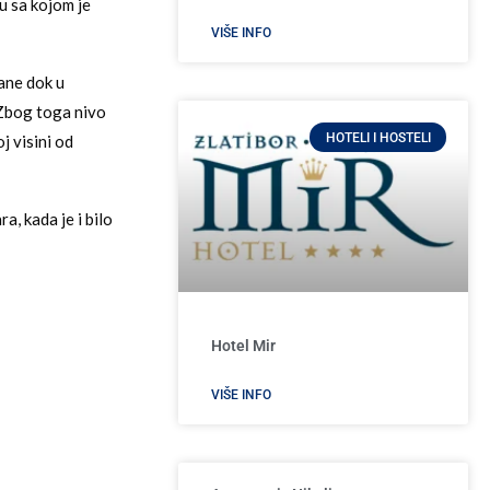
u sa kojom je
VIŠE INFO
ane dok u
 Zbog toga nivo
HOTELI I HOSTELI
j visini od
, kada je i bilo
Hotel Mir
VIŠE INFO