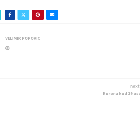
VELIMIR POPOVIC
next
Korona kod 39 os
Zlatiborskom o
“ zahtevaju od Lončara:
ma od 45 godina vantelesnu
RELATED POSTS