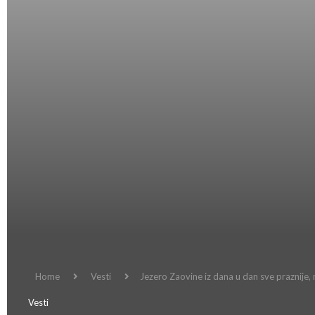
Home
Vesti
Jezero Zaovine iz dana u dan sve praznije,
Vesti