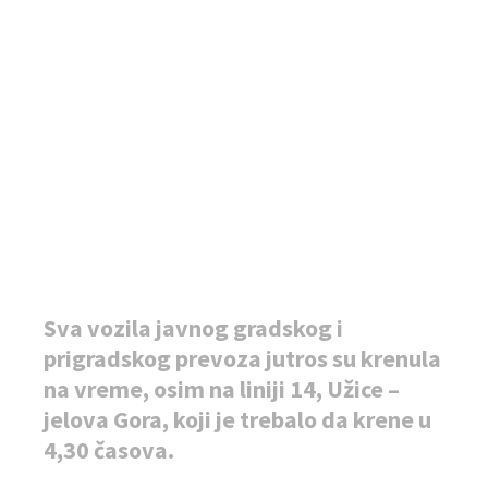
Sva vozila javnog gradskog i
prigradskog prevoza jutros su krenula
na vreme, osim na liniji 14, Užice –
jelova Gora, koji je trebalo da krene u
4,30 časova.