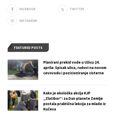
FACEBOOK
TWITTER
INSTAGRAM
FEATURED POSTS
Planirani prekid vode u Užicu 24.
aprila: Spisak ulica, radovi na novom
cevovodu i pozicioniranje cisterne
Kako je ekološka akcija KJP
„Zlatibor“: za Dan planete Zemlje
postala praktična lekcija za mlade iz
Kučeva