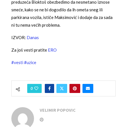
preduzeća Bioktoš obezbedimo da nesmetano iznose
smeće, kako se ne bi dogodilo da ih ometa sneg ili
parkirana vozila, ističe Maksimović i dodaje da za sada
ni tu nema većih problema.
IZVOR:
Danas
Za još vesti pratite
ERO
#vesti
#uzice
0
VELIMIR POPOVIC