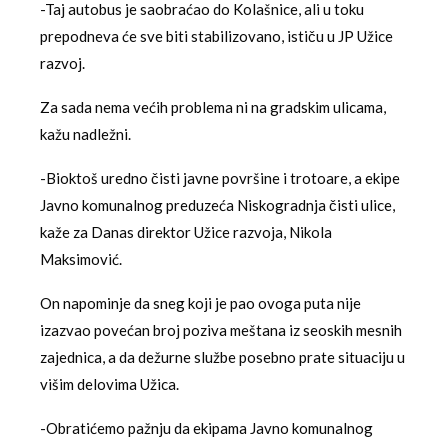
-Taj autobus je saobraćao do Kolašnice, ali u toku
prepodneva će sve biti stabilizovano, ističu u JP Užice
razvoj.
Za sada nema većih problema ni na gradskim ulicama,
kažu nadležni.
-Bioktoš uredno čisti javne površine i trotoare, a ekipe
Javno komunalnog preduzeća Niskogradnja čisti ulice,
kaže za Danas direktor Užice razvoja, Nikola
Maksimović.
On napominje da sneg koji je pao ovoga puta nije
izazvao povećan broj poziva meštana iz seoskih mesnih
zajednica, a da dežurne službe posebno prate situaciju u
višim delovima Užica.
-Obratićemo pažnju da ekipama Javno komunalnog