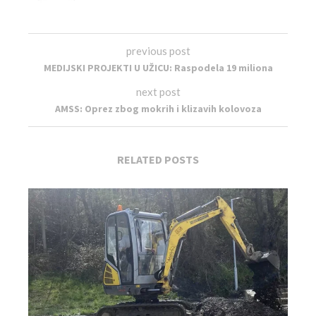
previous post
MEDIJSKI PROJEKTI U UŽICU: Raspodela 19 miliona
next post
AMSS: Oprez zbog mokrih i klizavih kolovoza
RELATED POSTS