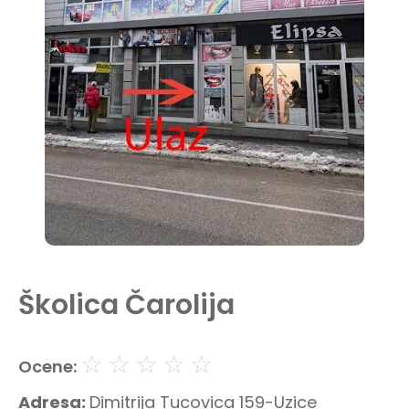
Školica Čarolija
☆
☆
☆
☆
☆
Ocene:
Adresa:
Dimitrija Tucovica 159-Uzice