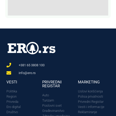
+381 65 3808 100
info@ero.rs
VESTI
PRIVREDNI
MARKETING
REGISTAR
Politika
Uslovi korišćenja
Auto
Region
Polisa privatnosti
Turizam
Privreda
Privredni Registar
Poslovni svet
Ero digital
Vesti i informacije
Građevinarstvo
Društvo
Reklamiranje
Zdravlje i medicina