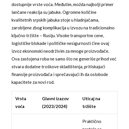
dostupnije vrste voća. Međutim, možda najbolji primer
lančane reakcija su jabuke. Ogromne količine
kvalitetnih srpskih jabuka stoje u hladnjačama,
zarobljene zbog komplikacija u izvozu na tradicionalno
ključno tržište – Rusiju. Visoke transportne cene,
logističke blokade i političke nesigurnosti čine ovaj
izvoz ekonomski neodrživim za mnoge proizvođače.
Ova zastojena roba ne samo što ne generiše prihod već
stvara dodatne troškove skladištenja, pritiskajući
finansije proizvođača i sprečavajući ih da oslobode
kapacitete za novi rod.
Vrsta
Glavni izazov
Uticaj na
voća
(2023/2024)
tržište
Praktično