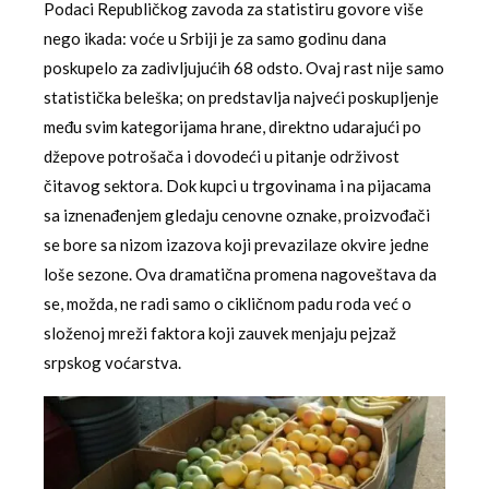
Podaci Republičkog zavoda za statistiru govore više
nego ikada: voće u Srbiji je za samo godinu dana
poskupelo za zadivljujućih 68 odsto. Ovaj rast nije samo
statistička beleška; on predstavlja najveći poskupljenje
među svim kategorijama hrane, direktno udarajući po
džepove potrošača i dovodeći u pitanje održivost
čitavog sektora. Dok kupci u trgovinama i na pijacama
sa iznenađenjem gledaju cenovne oznake, proizvođači
se bore sa nizom izazova koji prevazilaze okvire jedne
loše sezone. Ova dramatična promena nagoveštava da
se, možda, ne radi samo o cikličnom padu roda već o
složenoj mreži faktora koji zauvek menjaju pejzaž
srpskog voćarstva.