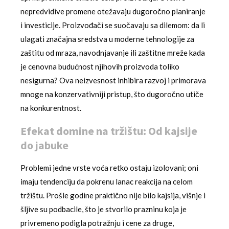
nepredvidive promene otežavaju dugoročno planiranje
i investicije. Proizvođači se suočavaju sa dilemom: da li
ulagati značajna sredstva u moderne tehnologije za
zaštitu od mraza, navodnjavanje ili zaštitne mreže kada
je cenovna budućnost njihovih proizvoda toliko
nesigurna? Ova neizvesnost inhibira razvoj i primorava
mnoge na konzervativniji pristup, što dugoročno utiče
na konkurentnost.
Efekat domine na tržištu: Od kajsije
do jabuke
Problemi jedne vrste voća retko ostaju izolovani; oni
imaju tendenciju da pokrenu lanac reakcija na celom
tržištu. Prošle godine praktično nije bilo kajsija, višnje i
šljive su podbacile, što je stvorilo prazninu koja je
privremeno podigla potražnju i cene za druge,