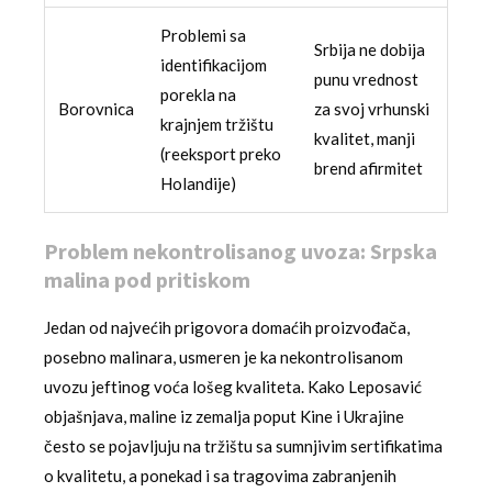
Problemi sa
Srbija ne dobija
identifikacijom
punu vrednost
porekla na
Borovnica
za svoj vrhunski
krajnjem tržištu
kvalitet, manji
(reeksport preko
brend afirmitet
Holandije)
Problem nekontrolisanog uvoza: Srpska
malina pod pritiskom
Jedan od najvećih prigovora domaćih proizvođača,
posebno malinara, usmeren je ka nekontrolisanom
uvozu jeftinog voća lošeg kvaliteta. Kako Leposavić
objašnjava, maline iz zemalja poput Kine i Ukrajine
često se pojavljuju na tržištu sa sumnjivim sertifikatima
o kvalitetu, a ponekad i sa tragovima zabranjenih