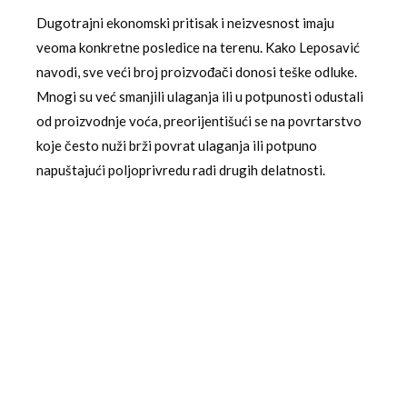
Dugotrajni ekonomski pritisak i neizvesnost imaju
veoma konkretne posledice na terenu. Kako Leposavić
navodi, sve veći broj proizvođači donosi teške odluke.
Mnogi su već smanjili ulaganja ili u potpunosti odustali
od proizvodnje voća, preorijentišući se na povrtarstvo
koje često nuži brži povrat ulaganja ili potpuno
napuštajući poljoprivredu radi drugih delatnosti.
Smanjenje površina pod voćnim zasadima je
zabrinjavajući trend, jer obnavljanje jednog voćnjaka
zahteva godine. Ova “tiha egzodus” ima dugoročne
posledice po ruralne zajednice, gde voćarstvo
predstavlja okosnicu
privrede
i zapošljavanja. Gubitak
znanja i veština koje se prenose generacijama
predstavlja neprocenjiv gubitak koji se ne može lako
nadoknaditi kada tržišni uslovi ponovo postanu
povoljniji.