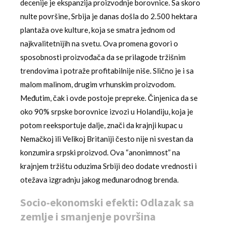
decenije je ekspanzija proizvodnje borovnice. Sa skoro
nulte površine, Srbija je danas došla do 2.500 hektara
plantaža ove kulture, koja se smatra jednom od
najkvalitetnijih na svetu. Ova promena govori o
sposobnosti proizvođača da se prilagode tržišnim
trendovima i potraže profitabilnije niše. Slično je i sa
malom malinom, drugim vrhunskim proizvodom.
Međutim, čak i ovde postoje prepreke. Činjenica da se
oko 90% srpske borovnice izvozi u Holandiju, koja je
potom reeksportuje dalje, znači da krajnji kupac u
Nemačkoj ili Velikoj Britaniji često nije ni svestan da
konzumira srpski proizvod. Ova “anonimnost” na
krajnjem tržištu oduzima Srbiji deo dodate vrednosti i
otežava izgradnju jakog međunarodnog brenda.
Socio-ekonomski efekti: Odlazak sa
zemlje i smanjenje površina