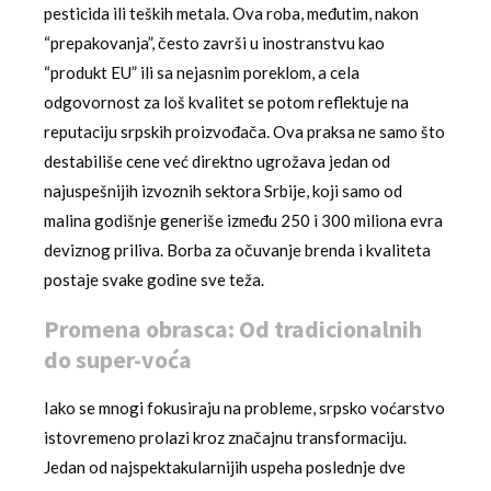
pesticida ili teških metala. Ova roba, međutim, nakon
“prepakovanja”, često završi u inostranstvu kao
“produkt EU” ili sa nejasnim poreklom, a cela
odgovornost za loš kvalitet se potom reflektuje na
reputaciju srpskih proizvođača. Ova praksa ne samo što
destabiliše cene već direktno ugrožava jedan od
najuspešnijih izvoznih sektora Srbije, koji samo od
malina godišnje generiše između 250 i 300 miliona evra
deviznog priliva. Borba za očuvanje brenda i kvaliteta
postaje svake godine sve teža.
Promena obrasca: Od tradicionalnih
do super-voća
Iako se mnogi fokusiraju na probleme, srpsko voćarstvo
istovremeno prolazi kroz značajnu transformaciju.
Jedan od najspektakularnijih uspeha poslednje dve