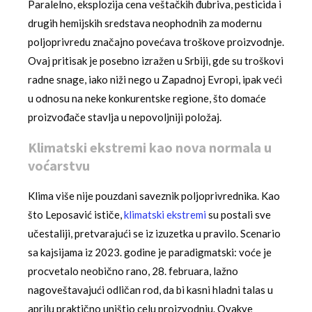
Paralelno, eksplozija cena veštačkih đubriva, pesticida i
drugih hemijskih sredstava neophodnih za modernu
poljoprivredu značajno povećava troškove proizvodnje.
Ovaj pritisak je posebno izražen u Srbiji, gde su troškovi
radne snage, iako niži nego u Zapadnoj Evropi, ipak veći
u odnosu na neke konkurentske regione, što domaće
proizvođače stavlja u nepovoljniji položaj.
Klimatski ekstremi kao nova normala u
voćarstvu
Klima više nije pouzdani saveznik poljoprivrednika. Kao
što Leposavić ističe,
klimatski ekstremi
su postali sve
učestaliji, pretvarajući se iz izuzetka u pravilo. Scenario
sa kajsijama iz 2023. godine je paradigmatski: voće je
procvetalo neobično rano, 28. februara, lažno
nagoveštavajući odličan rod, da bi kasni hladni talas u
aprilu praktično uništio celu proizvodnju. Ovakve