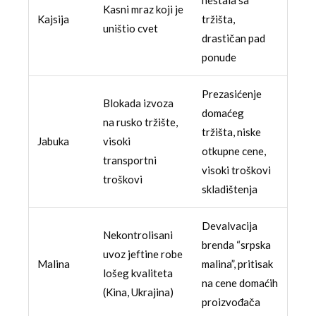
nestala sa
Kasni mraz koji je
Kajsija
tržišta,
uništio cvet
drastičan pad
ponude
Prezasićenje
Blokada izvoza
domaćeg
na rusko tržište,
tržišta, niske
Jabuka
visoki
otkupne cene,
transportni
visoki troškovi
troškovi
skladištenja
Devalvacija
Nekontrolisani
brenda “srpska
uvoz jeftine robe
Malina
malina”, pritisak
lošeg kvaliteta
na cene domaćih
(Kina, Ukrajina)
proizvođača