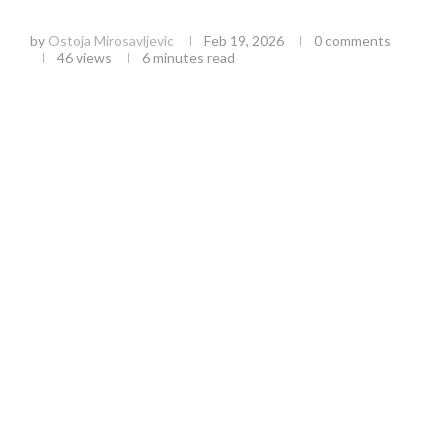
budućnosti domaćeg voćarstva
by
Ostoja Mirosavljevic
Feb 19, 2026
0 comments
46
views
6 minutes read