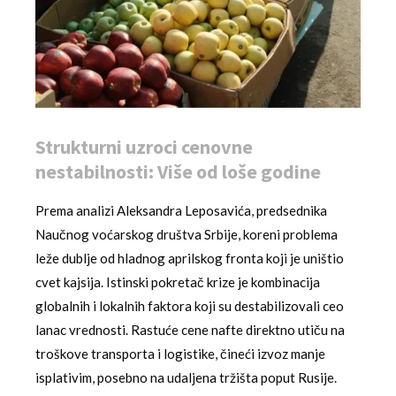
Strukturni uzroci cenovne
nestabilnosti: Više od loše godine
Prema analizi Aleksandra Leposavića, predsednika
Naučnog voćarskog društva Srbije, koreni problema
leže dublje od hladnog aprilskog fronta koji je uništio
cvet kajsija. Istinski pokretač krize je kombinacija
globalnih i lokalnih faktora koji su destabilizovali ceo
lanac vrednosti. Rastuće cene nafte direktno utiču na
troškove transporta i logistike, čineći izvoz manje
isplativim, posebno na udaljena tržišta poput Rusije.