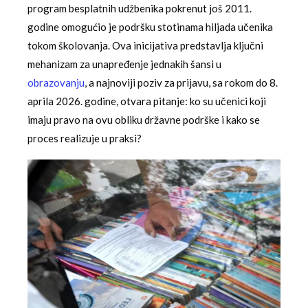
program besplatnih udžbenika pokrenut još 2011.
godine omogućio je podršku stotinama hiljada učenika
tokom školovanja. Ova inicijativa predstavlja ključni
mehanizam za unapređenje jednakih šansi u
obrazovanju
, a najnoviji poziv za prijavu, sa rokom do 8.
aprila 2026. godine, otvara pitanje: ko su učenici koji
imaju pravo na ovu obliku državne podrške i kako se
proces realizuje u praksi?