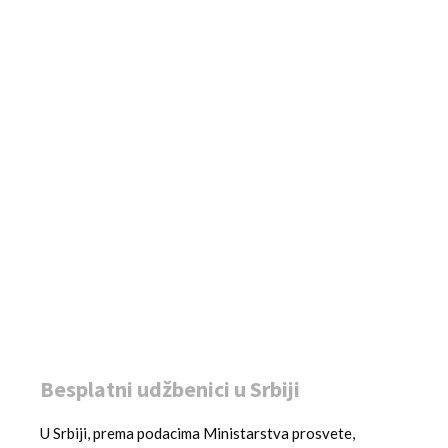
Besplatni udžbenici u Srbiji
U Srbiji, prema podacima Ministarstva prosvete,