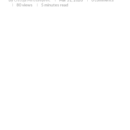
80
views
5 minutes read