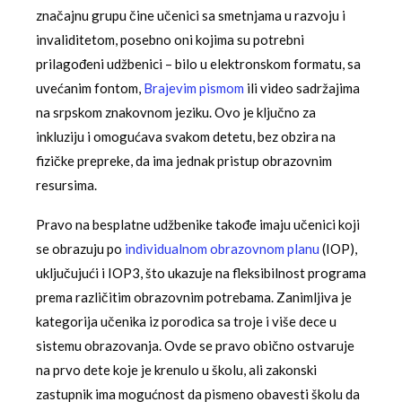
značajnu grupu čine učenici sa smetnjama u razvoju i
invaliditetom, posebno oni kojima su potrebni
prilagođeni udžbenici – bilo u elektronskom formatu, sa
uvećanim fontom,
Brajevim pismom
ili video sadržajima
na srpskom znakovnom jeziku. Ovo je ključno za
inkluziju i omogućava svakom detetu, bez obzira na
fizičke prepreke, da ima jednak pristup obrazovnim
resursima.
Pravo na besplatne udžbenike takođe imaju učenici koji
se obrazuju po
individualnom obrazovnom planu
(IOP),
uključujući i IOP3, što ukazuje na fleksibilnost programa
prema različitim obrazovnim potrebama. Zanimljiva je
kategorija učenika iz porodica sa troje i više dece u
sistemu obrazovanja. Ovde se pravo obično ostvaruje
na prvo dete koje je krenulo u školu, ali zakonski
zastupnik ima mogućnost da pismeno obavesti školu da