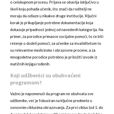
o celokupnom procesu. Prijava se obavlja isključivo u
školi koju pohađa učenik, što znači da roditelji ne
moraju da odlaze u nikakve druge institucije. Ključni
korak je prikupljanje potrebne dokumentacije koja
dokazuje pripadnost jednoj od navedenih kategorija. Na
primer, za porodice primaoce socijalne pomoći, to će biti
rešenje o dodeli pomoći, za učenike sa invaliditetom to
su relevantne medicinske i obrazovne procene, a za
mnogodetne porodice potrebno je priložiti izvode iz
matičnih knjiga rođenih.
Koji udžbenici su obuhvaćeni
programom?
Važno je napomenuti da program ne obuhvata sve
udžbenike, već je fokusiran na ključne predmete u
osnovnim ciklusima obrazovanja. Za prvi ciklus (od 1. do