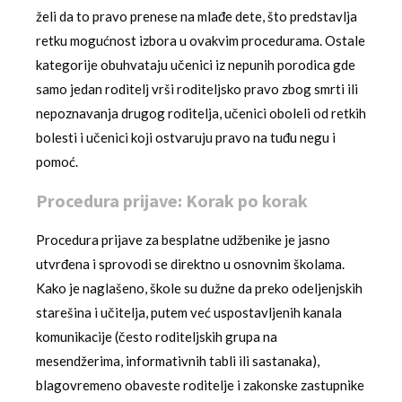
želi da to pravo prenese na mlađe dete, što predstavlja
retku mogućnost izbora u ovakvim procedurama. Ostale
kategorije obuhvataju učenici iz nepunih porodica gde
samo jedan roditelj vrši roditeljsko pravo zbog smrti ili
nepoznavanja drugog roditelja, učenici oboleli od retkih
bolesti i učenici koji ostvaruju pravo na tuđu negu i
pomoć.
Procedura prijave: Korak po korak
Procedura prijave za besplatne udžbenike je jasno
utvrđena i sprovodi se direktno u osnovnim školama.
Kako je naglašeno, škole su dužne da preko odeljenjskih
starešina i učitelja, putem već uspostavljenih kanala
komunikacije (često roditeljskih grupa na
mesendžerima, informativnih tabli ili sastanaka),
blagovremeno obaveste roditelje i zakonske zastupnike