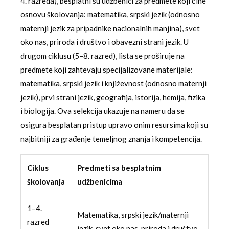
4. razreda), besplatni su udžbenici za predmete koji čine
osnovu školovanja: matematika, srpski jezik (odnosno
maternji jezik za pripadnike nacionalnih manjina), svet
oko nas, priroda i društvo i obavezni strani jezik. U
drugom ciklusu (5–8. razred), lista se proširuje na
predmete koji zahtevaju specijalizovane materijale:
matematika, srpski jezik i književnost (odnosno maternji
jezik), prvi strani jezik, geografija, istorija, hemija, fizika
i biologija. Ova selekcija ukazuje na nameru da se
osigura besplatan pristup upravo onim resursima koji su
najbitniji za građenje temeljnog znanja i kompetencija.
Ciklus
Predmeti sa besplatnim
školovanja
udžbenicima
1–4.
Matematika, srpski jezik/maternji
razred
jezik, svet oko nas, priroda i društvo,