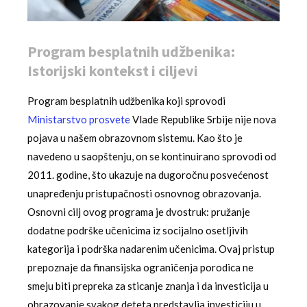
Program besplatnih udžbenika:
Istorijski kontekst i ciljevi
Program besplatnih udžbenika koji sprovodi
Ministarstvo prosvete
Vlade Republike Srbije nije nova
pojava u našem obrazovnom sistemu. Kao što je
navedeno u saopštenju, on se kontinuirano sprovodi od
2011. godine, što ukazuje na dugoročnu posvećenost
unapređenju pristupačnosti osnovnog obrazovanja.
Osnovni cilj ovog programa je dvostruk: pružanje
dodatne podrške učenicima iz socijalno osetljivih
kategorija i podrška nadarenim učenicima. Ovaj pristup
prepoznaje da finansijska ograničenja porodica ne
smeju biti prepreka za sticanje znanja i da investicija u
obrazovanje svakog deteta predstavlja investiciju u