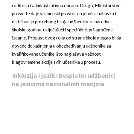
roditelja i administrativnu obradu. Drugo, Ministarstvu
prosvete daje vremenski prostor da planira nabavku i
distribuciju potrebnog broja udžbenika za narednu
školsku godinu, uključujući i specifične, prilagođene
izdanje. Propust ovog roka od strane škole mogao bi da
dovede do kašnjenja u obezbeđivanju udžbenika za
kvalifikovane učenike, što naglašava važnost
blagovremene akcije svih učesnika u procesu.
Inkluzija i jezik: Besplatni udžbenici
na jezicima nacionalnih manjina
Jedan od najznačajnijih aspekata ovog programa, koji
direktno promoviše inkluziju i poštovanje prava, je
obezbeđivanje besplatnih udžbenika na jezicima
nacionalnih manjina
za sve navedene kategorija
učenika. Ova odredba ima duboko simbolično i