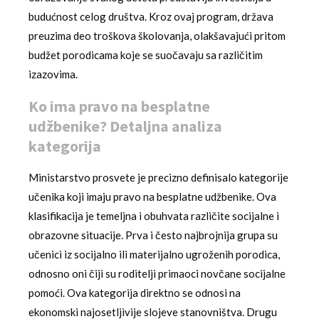
budućnost celog društva. Kroz ovaj program, država
preuzima deo troškova školovanja, olakšavajući pritom
budžet porodicama koje se suočavaju sa različitim
izazovima.
Ko ima pravo na besplatne
udžbenike? Detaljna analiza
kategorija
Ministarstvo prosvete je precizno definisalo kategorije
učenika koji imaju pravo na besplatne udžbenike. Ova
klasifikacija je temeljna i obuhvata različite socijalne i
obrazovne situacije. Prva i često najbrojnija grupa su
učenici iz socijalno ili materijalno ugroženih porodica,
odnosno oni čiji su roditelji primaoci novčane socijalne
pomoći. Ova kategorija direktno se odnosi na
ekonomski najosetljivije slojeve stanovništva. Drugu