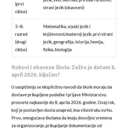
(prvi
strani jezik (obavezni)
ciklus)
5–8.
Matematika, srpski jezik i
razred
književnost/maternji jezik, prvi strani
(drugi
jezik, geografija, istorija, hemija,
ciklus)
fizika, biologija
Rokovi i obaveze škola: Zašto je datum 8.
april 2026. ključan?
U saopštenju se eksplicitno navodi da škole moraju da
dostave prikupljene podatke i prijave Ministarstvu
prosvete najkasnije do 8. aprila 2026. godine. Ovaj rok,
koji je postavljen dosta unapred, ima višestruku svrhu.
Prvo, omogućava školama da imaju dovoljno vremena
za organizovanje, prikupljanje dokumentacije od