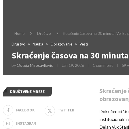
Home
Društvo
Skraćenje časova na 30 minuta: Velika
Društvo
Nauka
Obrazovanje
Vesti
Skraćenje časova na 30 minuta
by
Ostoja Mirosavljevic
Jan 19, 2026
1 comment
69
v
Skraćenje 
DRUŠTVENE MREŽE
obrazovanj
FACEBOOK
TWITTER
Dok učenici šir
institucionalni
INSTAGRAM
Dejan Vuk Stank