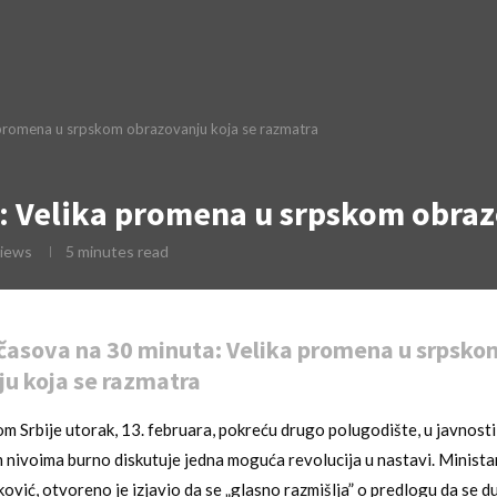
 promena u srpskom obrazovanju koja se razmatra
: Velika promena u srpskom obraz
iews
5 minutes read
časova na 30 minuta: Velika promena u srpsko
u koja se razmatra
om Srbije utorak, 13. februara, pokreću drugo polugodište, u javnosti 
m nivoima burno diskutuje jedna moguća revolucija u nastavi. Minista
ović, otvoreno je izjavio da se „glasno razmišlja” o predlogu da se d