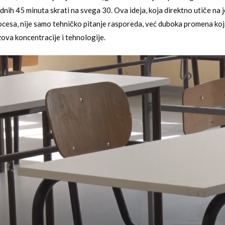
dnih 45 minuta skrati na svega 30. Ova ideja, koja direktno utiče na 
esa, nije samo tehničko pitanje rasporeda, već duboka promena koja 
ova koncentracije i tehnologije.