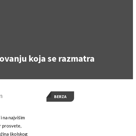
ovanju koja se razmatra
m
BERZA
i na najvišim
r prosvete,
užina školskog