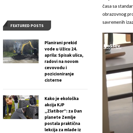
časa sa standar
obrazovnog proc
savremenih izaz
FEATURED POSTS
Planirani prekid
vode u Užicu 24.
aprila: Spisak ulica,
radovi na novom
cevovodu i
pozicioniranje
cisterne
Kako je ekološka
akcija KJP
„Zlatibor“: za Dan
planete Zemlje
postala praktična
lekcija za mlade iz