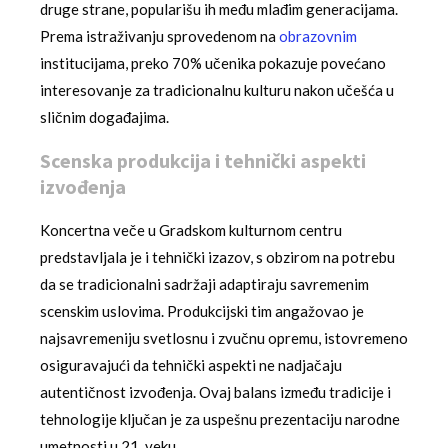
druge strane, popularišu ih među mlađim generacijama.
Prema istraživanju sprovedenom na
obrazovnim
institucijama, preko 70% učenika pokazuje povećano
interesovanje za tradicionalnu kulturu nakon učešća u
sličnim događajima.
Scenska produkcija i tehnički aspekti
izvođenja
Koncertna veče u Gradskom kulturnom centru
predstavljala je i tehnički izazov, s obzirom na potrebu
da se tradicionalni sadržaji adaptiraju savremenim
scenskim uslovima. Produkcijski tim angažovao je
najsavremeniju svetlosnu i zvučnu opremu, istovremeno
osiguravajući da tehnički aspekti ne nadjačaju
autentičnost izvođenja. Ovaj balans između tradicije i
tehnologije ključan je za uspešnu prezentaciju narodne
umetnosti u 21. veku.