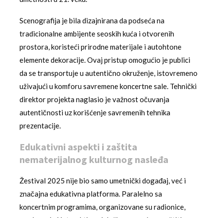
Scenografija je bila dizajnirana da podseća na
tradicionalne ambijente seoskih kuća i otvorenih
prostora, koristeći prirodne materijale i autohtone
elemente dekoracije. Ovaj pristup omogućio je publici
da se transportuje u autentično okruženje, istovremeno
uživajući u komforu savremene koncertne sale. Tehnički
direktor projekta naglasio je važnost očuvanja
autentičnosti uz korišćenje savremenih tehnika
prezentacije.
Edukativni aspekti i zaštita
nematerijalnog kulturnog nasleđa
Žestival 2025 nije bio samo umetnički događaj, već i
značajna edukativna platforma. Paralelno sa
koncertnim programima, organizovane su radionice,