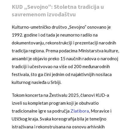
KUD „Sevojno”: Stoletna tradicija u
savremenom izvođaštvu
Kulturno-umetničko društvo „Sevojno” osnovano je
1992. godine i od tada je neumorno radilo na
dokumentovanju, rekonstrukciji i prezentaciji narodnih
tradicija regiona. Prema podacima Ministarstva kulture,
ansambl je objavio preko 15 naučnih radova o narodnoj
tradiciji i učestvovao na više od 200 međunarodnih
festivala, što ga čini jednim od najaktivnijih nosilaca
kulturnog nasleđa u Srbiji.
Tokom koncerta na Žestivalu 2025, članovi KUD-a
izveli su kompletan program koji je obuhvatio
tradicionalne igre sa područja
Zlatibora
, Moravice i
Užičkog kraja. Svaka koreografija bila je temeljno
istraživana i rekonstruisana na osnovu arhivskih