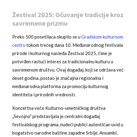
Žestival 2025: Očuvanje tradicije kroz
savremene prizmu
Preko 500 posetilaca okupilo se u
Gradskom kulturnom
centru
tokom trećeg dana 10. Međunarodnog festivala
prirode i kulturnog nasleđa Žestival 2025, čime je
potvrđen rastući interes za tradicionalnu kulturu u
savremenom društvu. Ovaj događaj, koji se održava već
deset godina, postao je značajna regionalna i
međunarodna platforma za promociju kulturnog
identiteta i prirodnih vrednosti.
Koncertna veče Kulturno-umetničkog društva
„Sevojno” predstavljala je centralni događaj
festivalskog programa, nudeći publici autentičan uvid u
bogatstvo narodne baštine zapadne Srbije. Ansambl,