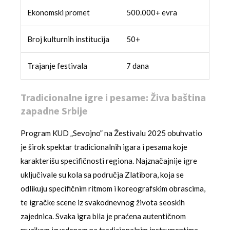
Ekonomski promet
500.000+ evra
Broj kulturnih institucija
50+
Trajanje festivala
7 dana
Tradicionalne igre i pesame: Živa baština
zapadne Srbije
Program KUD „Sevojno” na Žestivalu 2025 obuhvatio
je širok spektar tradicionalnih igara i pesama koje
karakterišu specifičnosti regiona. Najznačajnije igre
uključivale su kola sa područja Zlatibora, koja se
odlikuju specifičnim ritmom i koreografskim obrascima,
te igračke scene iz svakodnevnog života seoskih
zajednica. Svaka igra bila je praćena autentičnom
muzikom izvedenom na tradicionalnim instrumentima,