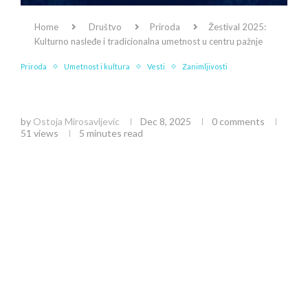
Home
Društvo
Priroda
Žestival 2025:
Kulturno nasleđe i tradicionalna umetnost u centru pažnje
Priroda
Umetnost i kultura
Vesti
Zanimljivosti
Žestival 2025: Kulturno nasleđe i tradicionalna
umetnost u centru pažnje
by
Ostoja Mirosavljevic
Dec 8, 2025
0 comments
51
views
5 minutes read