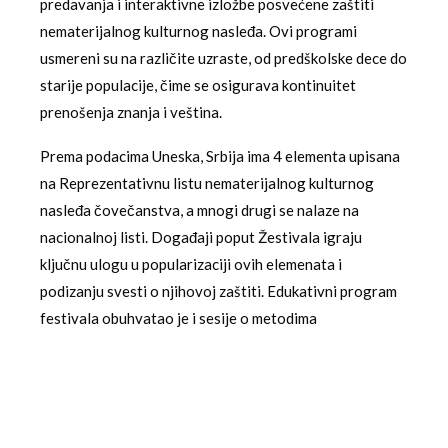
predavanja i interaktivne izložbe posvećene zaštiti
nematerijalnog kulturnog nasleđa. Ovi programi
usmereni su na različite uzraste, od predškolske dece do
starije populacije, čime se osigurava kontinuitet
prenošenja znanja i veština.
Prema podacima Uneska, Srbija ima 4 elementa upisana
na Reprezentativnu listu nematerijalnog kulturnog
nasleđa čovečanstva, a mnogi drugi se nalaze na
nacionalnoj listi. Događaji poput Žestivala igraju
ključnu ulogu u popularizaciji ovih elemenata i
podizanju svesti o njihovoj zaštiti. Edukativni program
festivala obuhvatao je i sesije o metodima
dokumentovanja i digitalizacije narodnih tradicija.
Socijalni i zajednički aspekti festivala
Žestival 2025 imao je značajan socijalni dimenziju,