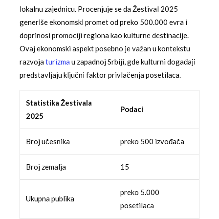
lokalnu zajednicu. Procenjuje se da Žestival 2025
generiše ekonomski promet od preko 500.000 evra i
doprinosi promociji regiona kao kulturne destinacije.
Ovaj ekonomski aspekt posebno je važan u kontekstu
razvoja
turizma
u zapadnoj Srbiji, gde kulturni događaji
predstavljaju ključni faktor privlačenja posetilaca.
Statistika Žestivala
Podaci
2025
Broj učesnika
preko 500 izvođača
Broj zemalja
15
preko 5.000
Ukupna publika
posetilaca