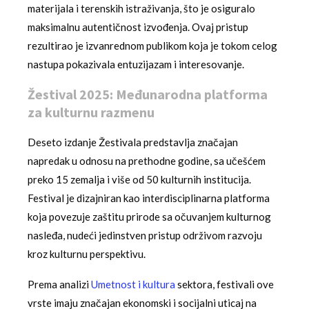
materijala i terenskih istraživanja, što je osiguralo
maksimalnu autentičnost izvođenja. Ovaj pristup
rezultirao je izvanrednom publikom koja je tokom celog
nastupa pokazivala entuzijazam i interesovanje.
Žestival 2025: Međunarodna platforma
za kulturnu razmenu
Deseto izdanje Žestivala predstavlja značajan
napredak u odnosu na prethodne godine, sa učešćem
preko 15 zemalja i više od 50 kulturnih institucija.
Festival je dizajniran kao interdisciplinarna platforma
koja povezuje zaštitu prirode sa očuvanjem kulturnog
nasleđa, nudeći jedinstven pristup održivom razvoju
kroz kulturnu perspektivu.
Prema analizi
Umetnost i kultura
sektora, festivali ove
vrste imaju značajan ekonomski i socijalni uticaj na