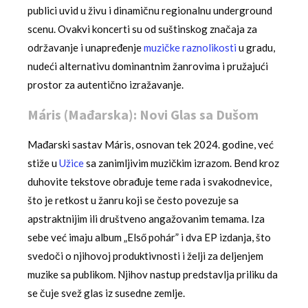
publici uvid u živu i dinamičnu regionalnu underground
scenu. Ovakvi koncerti su od suštinskog značaja za
održavanje i unapređenje
muzičke raznolikosti
u gradu,
nudeći alternativu dominantnim žanrovima i pružajući
prostor za autentično izražavanje.
Máris (Mađarska): Novi Glas sa Dušom
Mađarski sastav Máris, osnovan tek 2024. godine, već
stiže u
Užice
sa zanimljivim muzičkim izrazom. Bend kroz
duhovite tekstove obrađuje teme rada i svakodnevice,
što je retkost u žanru koji se često povezuje sa
apstraktnijim ili društveno angažovanim temama. Iza
sebe već imaju album „Első pohár” i dva EP izdanja, što
svedoči o njihovoj produktivnosti i želji za deljenjem
muzike sa publikom. Njihov nastup predstavlja priliku da
se čuje svež glas iz susedne zemlje.