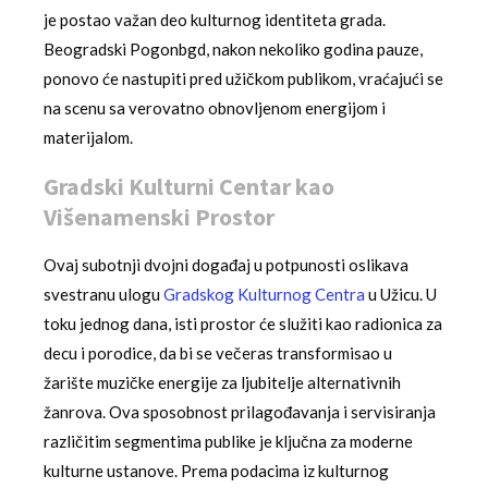
je postao važan deo kulturnog identiteta grada.
Beogradski Pogonbgd, nakon nekoliko godina pauze,
ponovo će nastupiti pred užičkom publikom, vraćajući se
na scenu sa verovatno obnovljenom energijom i
materijalom.
Gradski Kulturni Centar kao
Višenamenski Prostor
Ovaj subotnji dvojni događaj u potpunosti oslikava
svestranu ulogu
Gradskog Kulturnog Centra
u Užicu. U
toku jednog dana, isti prostor će služiti kao radionica za
decu i porodice, da bi se večeras transformisao u
žarište muzičke energije za ljubitelje alternativnih
žanrova. Ova sposobnost prilagođavanja i servisiranja
različitim segmentima publike je ključna za moderne
kulturne ustanove. Prema podacima iz kulturnog