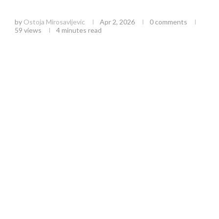
Centru
by
Ostoja Mirosavljevic
Apr 2, 2026
0 comments
59
views
4 minutes read