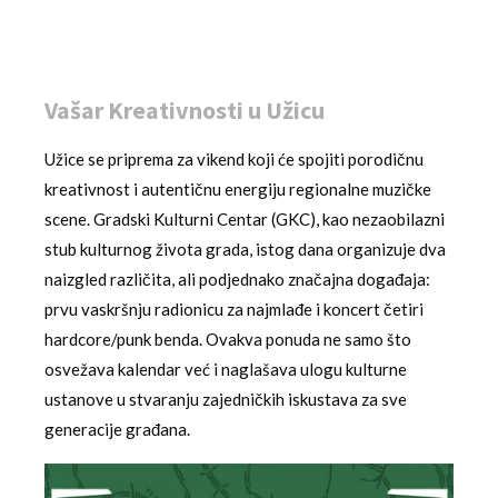
Vašar Kreativnosti u Užicu
Užice se priprema za vikend koji će spojiti porodičnu
kreativnost i autentičnu energiju regionalne muzičke
scene. Gradski Kulturni Centar (GKC), kao nezaobilazni
stub kulturnog života grada, istog dana organizuje dva
naizgled različita, ali podjednako značajna događaja:
prvu vaskršnju radionicu za najmlađe i koncert četiri
hardcore/punk benda. Ovakva ponuda ne samo što
osvežava kalendar već i naglašava ulogu kulturne
ustanove u stvaranju zajedničkih iskustava za sve
generacije građana.