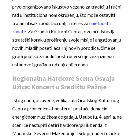
prvo organizovano iskustvo vezano za tradiciju i ručni
rad u institucionalnom okruženju, što može ostaviti
trajan utisak i podstaći dalji interes za
umetnost i
zanate
. Za Gradski Kulturni Centar, ovo predstavlja
strateški korak u proširenju svoje misije i angažovanju
novih, mladih posetilaca i njihovih porodica, čime se
gradi publika za budućnost i učvršćuje veza između
ustanove i građana od najranijih dana.
Regionalna Hardcore Scena Osvaja
Užice: Koncert u Središtu Pažnje
Istog dana, ali uveče, velika sala Gradskog Kulturnog
Centra promeniće atmosferu i postaće domaćin
energičnom muzičkom događaju. U subotu, 4. aprila, na
sceni će nastupiti četiri hardcore/punk benda iz
Mađarske, Severne Makedonije i Srbije, nudeći užičkoj