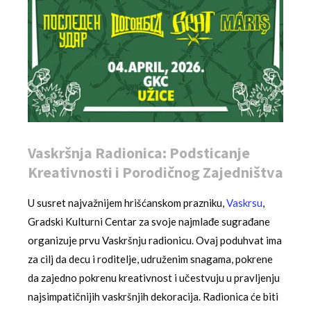
Vaskršnja Radionica: Podsticanje
Kreativnosti i Porodičnog Zajedništva
U susret najvažnijem hrišćanskom prazniku,
Vaskrsu
,
Gradski Kulturni Centar za svoje najmlađe sugrađane
organizuje prvu Vaskršnju radionicu. Ovaj poduhvat ima
za cilj da decu i roditelje, udruženim snagama, pokrene
da zajedno pokrenu kreativnost i učestvuju u pravljenju
najsimpatičnijih vaskršnjih dekoracija. Radionica će biti