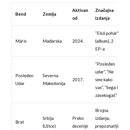
Aktivan
Značajna
Bend
Zemlja
od
izdanja
“Első pohár”
Máris
Mađarska
2024.
(album), 2
EP-a
“Posleden
udar”, “Ne
Posleden
Severna
2017.
sme kako
Udar
Makedonija
vas”, “Sega i
zasekogaš”
Brojna
Srbija
Preko
izdanja,
Brat
(Užice)
decenije
prepoznatljiv