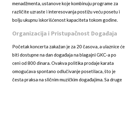
menadžmenta, ustanove koje kombinuju programe za
različite uzraste i interesovanja postižu veću posetu i
bolju ukupnu iskorišćenost kapaciteta tokom godine.
Organizacija i Pristupačnost Događaja
Početak koncerta zakažan je za 20 časova, a ulaznice će
biti dostupne na dan događaja na blagajni GKC-a po
ceni od 800 dinara. Ovakva politika prodaje karata
omogućava spontano odlučivanje posetilaca, što je
česta praksa na sličnim muzičkim događajima. Sa druge
strane, vaskršnja radionica, kao deo obrazovno-
zabavne ponude, verovatno će biti besplatna ili sa
simboličnom naknadom, što je u skladu sa njenom
socijalno-integrativnom funkcijom. Ovakva kombinacija
komercijalnog i društveno odgovornog programa je
model koji održava finansijsku održivost ustanove, a