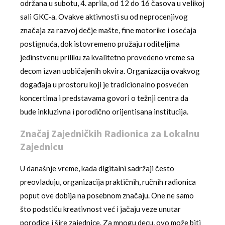
održana u subotu, 4. aprila, od 12 do 16 časova u velikoj
sali GKC-a. Ovakve aktivnosti su od neprocenjivog
značaja za razvoj dečje mašte, fine motorike i osećaja
postignuća, dok istovremeno pružaju roditeljima
jedinstvenu priliku za kvalitetno provedeno vreme sa
decom izvan uobičajenih okvira. Organizacija ovakvog
događaja u prostoru koji je tradicionalno posvećen
koncertima i predstavama govori o težnji centra da
bude inkluzivna i porodično orijentisana institucija.
Značaj Zajedničkih Radionica za Lokalnu
Zajednicu
U današnje vreme, kada digitalni sadržaji često
preovlađuju, organizacija praktičnih, ručnih radionica
poput ove dobija na posebnom značaju. One ne samo
što podstiču kreativnost već i jačaju veze unutar
porodice i šire zajednice. Za mnogu decu, ovo može biti