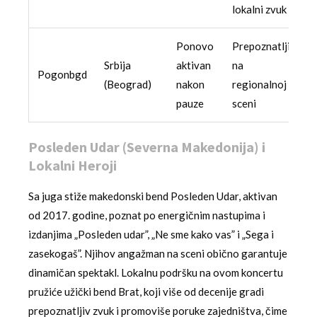
lokalni zvuk
Ponovo
Prepoznatljiv
Srbija
aktivan
na
Pogonbgd
(Beograd)
nakon
regionalnoj
pauze
sceni
Posleden Udar (Severna Makedonija) i
Lokalni Heroji
Sa juga stiže makedonski bend Posleden Udar, aktivan
od 2017. godine, poznat po energičnim nastupima i
izdanjima „Posleden udar”, „Ne sme kako vas” i „Sega i
zasekogaš”. Njihov angažman na sceni obično garantuje
dinamičan spektakl. Lokalnu podršku na ovom koncertu
pružiće užički bend Brat, koji više od decenije gradi
prepoznatljiv zvuk i promoviše poruke zajedništva, čime