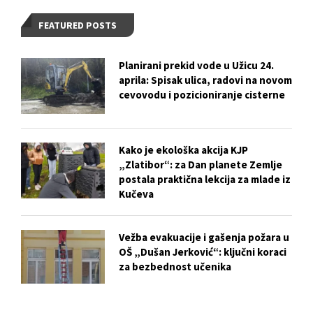
FEATURED POSTS
Planirani prekid vode u Užicu 24.
aprila: Spisak ulica, radovi na novom
cevovodu i pozicioniranje cisterne
Kako je ekološka akcija KJP
„Zlatibor“: za Dan planete Zemlje
postala praktična lekcija za mlade iz
Kučeva
Vežba evakuacije i gašenja požara u
OŠ „Dušan Jerković“: ključni koraci
za bezbednost učenika