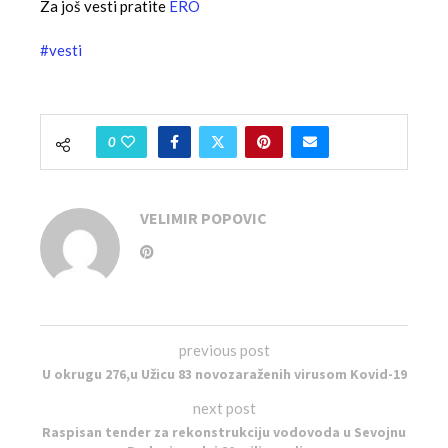
Za još vesti pratite
ERO
#vesti
0
VELIMIR POPOVIC
previous post
U okrugu 276,u Užicu 83 novozaraženih virusom Kovid-19
next post
Raspisan tender za rekonstrukciju vodovoda u Sevojnu