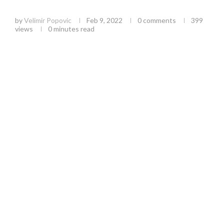
kolovozi
by
Velimir Popovic
Feb 9, 2022
0 comments
399
views
0 minutes read