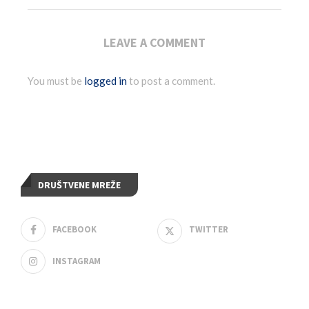
LEAVE A COMMENT
You must be
logged in
to post a comment.
DRUŠTVENE MREŽE
FACEBOOK
TWITTER
INSTAGRAM