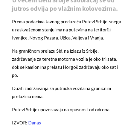
U većem delu Srbije saobraćaj se od
jutros odvija po vlažnim kolovozima.
Prema podacima Javnog preduzeća Putevi Srbije, snega
u raskvašenom stanju ima na putevima na teritoriji
Ivanjice, Novog Pazara, Užica, Valjeva i Vranja.
Na graničnom prelazu Šid, na izlazu iz Srbije,
zadržavanje za teretna motorna vozila je oko tri sata,
dok se kamioni na prelazu Horgoš zadržavaju oko sat i
po.
Dužih zadržavanja za putnička vozila na graničnim
prelazima nema.
Putevi Srbije upozoravaju na opasnost od odrona.
IZVOR:
Danas