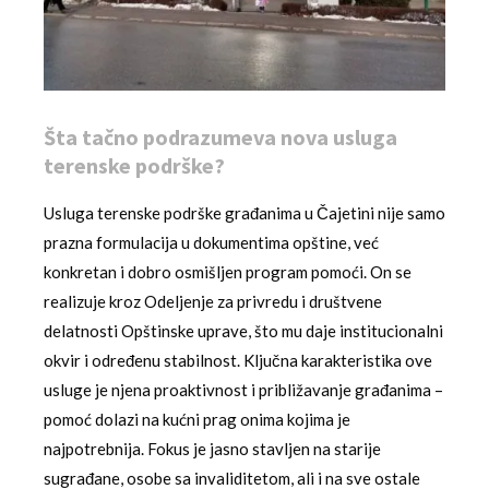
Šta tačno podrazumeva nova usluga
terenske podrške?
Usluga terenske podrške građanima u Čajetini nije samo
prazna formulacija u dokumentima opštine, već
konkretan i dobro osmišljen program pomoći. On se
realizuje kroz Odeljenje za privredu i društvene
delatnosti Opštinske uprave, što mu daje institucionalni
okvir i određenu stabilnost. Ključna karakteristika ove
usluge je njena proaktivnost i približavanje građanima –
pomoć dolazi na kućni prag onima kojima je
najpotrebnija. Fokus je jasno stavljen na starije
sugrađane, osobe sa invaliditetom, ali i na sve ostale