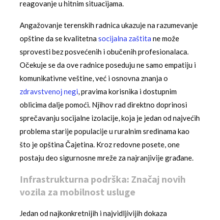
reagovanje u hitnim situacijama.
Angažovanje terenskih radnica ukazuje na razumevanje
opštine da se kvalitetna
socijalna zaštita
ne može
sprovesti bez posvećenih i obučenih profesionalaca.
Očekuje se da ove radnice poseduju ne samo empatiju i
komunikativne veštine, već i osnovna znanja o
zdravstvenoj negi
, pravima korisnika i dostupnim
oblicima dalje pomoći. Njihov rad direktno doprinosi
sprečavanju socijalne izolacije, koja je jedan od najvećih
problema starije populacije u ruralnim sredinama kao
što je opština Čajetina. Kroz redovne posete, one
postaju deo sigurnosne mreže za najranjivije građane.
Infrastrukturna podrška: Značaj novih
vozila za mobilnost usluge
Jedan od najkonkretnijih i najvidljivijih dokaza