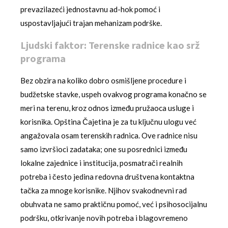
prevazilazeći jednostavnu ad-hok pomoć i
uspostavljajući trajan mehanizam podrške.
Ljudski faktor: Terenske radnice kao srž
programa
Bez obzira na koliko dobro osmišljene procedure i
budžetske stavke, uspeh ovakvog programa konačno se
meri na terenu, kroz odnos između pružaoca usluge i
korisnika. Opština Čajetina je za tu ključnu ulogu već
angažovala osam terenskih radnica. Ove radnice nisu
samo izvršioci zadataka; one su posrednici između
lokalne zajednice i institucija, posmatrači realnih
potreba i često jedina redovna društvena kontaktna
tačka za mnoge korisnike. Njihov svakodnevni rad
obuhvata ne samo praktičnu pomoć, već i psihosocijalnu
podršku, otkrivanje novih potreba i blagovremeno