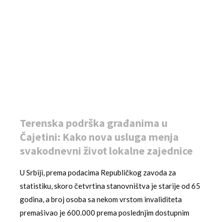
Terenska podrška građanima u
Čajetini: Kako nova usluga menja
svakodnevni život lokalne zajednice
U Srbiji, prema podacima Republičkog zavoda za
statistiku, skoro četvrtina stanovništva je starije od 65
godina, a broj osoba sa nekom vrstom invaliditeta
premašivao je 600.000 prema poslednjim dostupnim