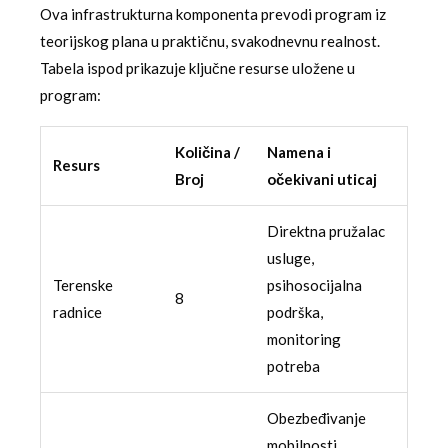
Ova infrastrukturna komponenta prevodi program iz
teorijskog plana u praktičnu, svakodnevnu realnost.
Tabela ispod prikazuje ključne resurse uložene u
program:
Količina /
Namena i
Resurs
Broj
očekivani uticaj
Direktna pružalac
usluge,
Terenske
psihosocijalna
8
radnice
podrška,
monitoring
potreba
Obezbeđivanje
mobilnosti,