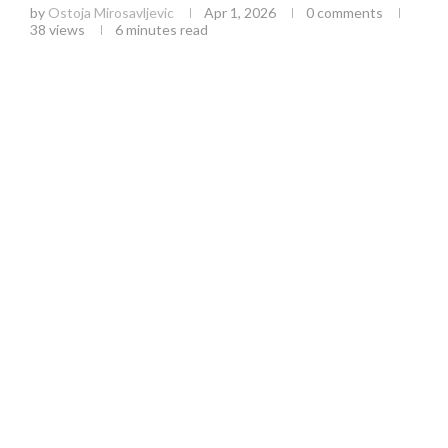
by
Ostoja Mirosavljevic
Apr 1, 2026
0 comments
38
views
6 minutes read