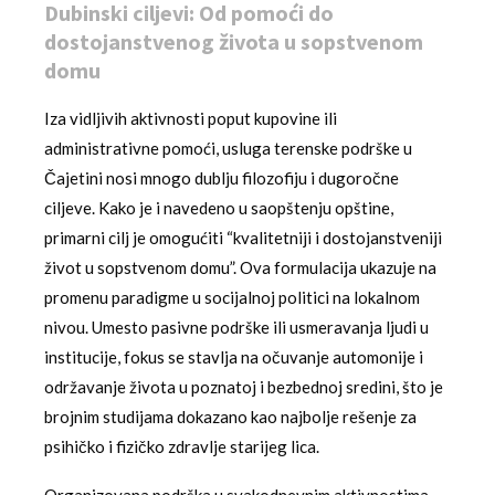
Dubinski ciljevi: Od pomoći do
dostojanstvenog života u sopstvenom
domu
Iza vidljivih aktivnosti poput kupovine ili
administrativne pomoći, usluga terenske podrške u
Čajetini nosi mnogo dublju filozofiju i dugoročne
ciljeve. Kako je i navedeno u saopštenju opštine,
primarni cilj je omogućiti “kvalitetniji i dostojanstveniji
život u sopstvenom domu”. Ova formulacija ukazuje na
promenu paradigme u socijalnoj politici na lokalnom
nivou. Umesto pasivne podrške ili usmeravanja ljudi u
institucije, fokus se stavlja na očuvanje automonije i
održavanje života u poznatoj i bezbednoj sredini, što je
brojnim studijama dokazano kao najbolje rešenje za
psihičko i fizičko zdravlje starijeg lica.
Organizovana podrška u svakodnevnim aktivnostima