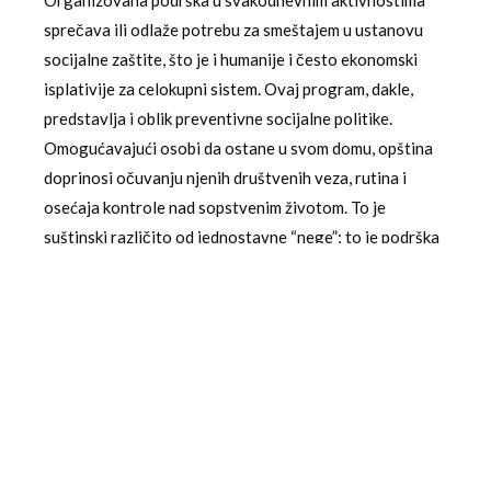
sprečava ili odlaže potrebu za smeštajem u ustanovu
socijalne zaštite, što je i humanije i često ekonomski
isplativije za celokupni sistem. Ovaj program, dakle,
predstavlja i oblik preventivne socijalne politike.
Omogućavajući osobi da ostane u svom domu, opština
doprinosi očuvanju njenih društvenih veza, rutina i
osećaja kontrole nad sopstvenim životom. To je
suštinski različito od jednostavne “nege”; to je podrška
za samostalan život.
Unapređenje socijalne sigurnosti i jačanje
lokalne zajednice
Uvođenje ove usluge predstavlja značajan korak ka
sistemskom unapređenju socijalne sigurnosti na nivou
opštine Čajetina. Socijalna sigurnost se ne odnosi samo
na novčana davanja, već na celokupnu mrežu usluga i