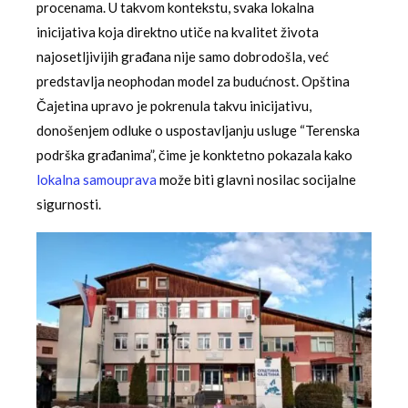
procenama. U takvom kontekstu, svaka lokalna
inicijativa koja direktno utiče na kvalitet života
najosetljivijih građana nije samo dobrodošla, već
predstavlja neophodan model za budućnost. Opština
Čajetina upravo je pokrenula takvu inicijativu,
donošenjem odluke o uspostavljanju usluge “Terenska
podrška građanima”, čime je konktetno pokazala kako
lokalna samouprava
može biti glavni nosilac socijalne
sigurnosti.