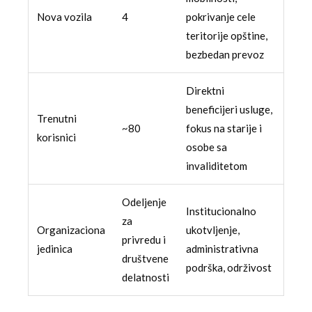
Nova vozila
4
pokrivanje cele
teritorije opštine,
bezbedan prevoz
Direktni
beneficijeri usluge,
Trenutni
~80
fokus na starije i
korisnici
osobe sa
invaliditetom
Odeljenje
Institucionalno
za
Organizaciona
ukotvljenje,
privredu i
jedinica
administrativna
društvene
podrška, održivost
delatnosti