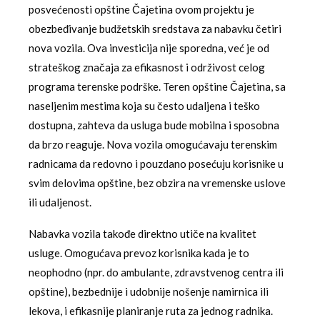
posvećenosti opštine Čajetina ovom projektu je
obezbeđivanje budžetskih sredstava za nabavku četiri
nova vozila. Ova investicija nije sporedna, već je od
strateškog značaja za efikasnost i održivost celog
programa terenske podrške. Teren opštine Čajetina, sa
naseljenim mestima koja su često udaljena i teško
dostupna, zahteva da usluga bude mobilna i sposobna
da brzo reaguje. Nova vozila omogućavaju terenskim
radnicama da redovno i pouzdano posećuju korisnike u
svim delovima opštine, bez obzira na vremenske uslove
ili udaljenost.
Nabavka vozila takođe direktno utiče na kvalitet
usluge. Omogućava prevoz korisnika kada je to
neophodno (npr. do ambulante, zdravstvenog centra ili
opštine), bezbednije i udobnije nošenje namirnica ili
lekova, i efikasnije planiranje ruta za jednog radnika.