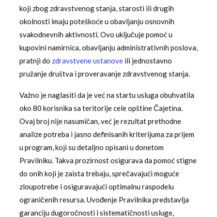
koji zbog zdravstvenog stanja, starosti ili drugih
okolnosti imaju poteškoće u obavljanju osnovnih
svakodnevnih aktivnosti. Ovo uključuje pomoć u
kupovini namirnica, obavljanju administrativnih poslova,
pratnji do
zdravstvene ustanove
ili jednostavno
pružanje društva i proveravanje zdravstvenog stanja.
Važno je naglasiti da je već na startu usluga obuhvatila
oko 80 korisnika sa teritorije cele opštine Čajetina.
Ovaj broj nije nasumičan, već je rezultat prethodne
analize potreba i jasno definisanih kriterijuma za prijem
u program, koji su detaljno opisani u donetom
Pravilniku. Takva prozirnost osigurava da pomoć stigne
do onih koji je zaista trebaju, sprečavajući moguće
zloupotrebe i osiguravajući optimalnu raspodelu
ograničenih resursa. Uvođenje Pravilnika predstavlja
garanciju dugoročnosti i sistematičnosti usluge,