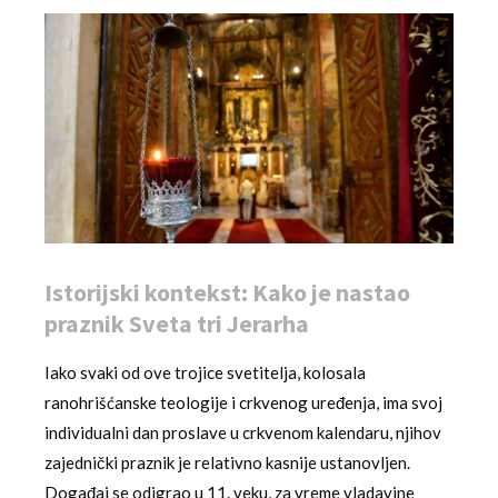
Istorijski kontekst: Kako je nastao
praznik Sveta tri Jerarha
Iako svaki od ove trojice svetitelja, kolosala
ranohrišćanske teologije i crkvenog uređenja, ima svoj
individualni dan proslave u crkvenom kalendaru, njihov
zajednički praznik je relativno kasnije ustanovljen.
Događaj se odigrao u 11. veku, za vreme vladavine