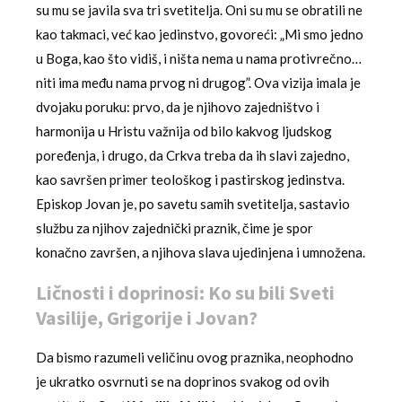
su mu se javila sva tri svetitelja. Oni su mu se obratili ne
kao takmaci, već kao jedinstvo, govoreći: „Mi smo jedno
u Boga, kao što vidiš, i ništa nema u nama protivrečno…
niti ima među nama prvog ni drugog”. Ova vizija imala je
dvojaku poruku: prvo, da je njihovo zajedništvo i
harmonija u Hristu važnija od bilo kakvog ljudskog
poređenja, i drugo, da Crkva treba da ih slavi zajedno,
kao savršen primer teološkog i pastirskog jedinstva.
Episkop Jovan je, po savetu samih svetitelja, sastavio
službu za njihov zajednički praznik, čime je spor
konačno završen, a njihova slava ujedinjena i umnožena.
Ličnosti i doprinosi: Ko su bili Sveti
Vasilije, Grigorije i Jovan?
Da bismo razumeli veličinu ovog praznika, neophodno
je ukratko osvrnuti se na doprinos svakog od ovih