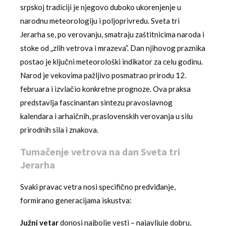
srpskoj tradiciji je njegovo duboko ukorenjenje u
narodnu meteorologiju i poljoprivredu. Sveta tri
Jerarha se, po verovanju, smatraju zaštitnicima naroda i
stoke od „zlih vetrova i mrazeva”. Dan njihovog praznika
postao je ključni meteorološki indikator za celu godinu.
Narod je vekovima pažljivo posmatrao prirodu 12.
februara i izvlačio konkretne prognoze. Ova praksa
predstavlja fascinantan sintezu pravoslavnog
kalendara i arhaičnih, praslovenskih verovanja u silu
prirodnih sila i znakova.
Tumačenje vetrova na dan Sveta tri
Jerarha
Svaki pravac vetra nosi specifično predviđanje,
formirano generacijama iskustva:
Južni vetar
donosi najbolje vesti – najavljuje dobru,