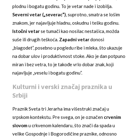
plodnu i bogatu godinu. To je vetar nade i izobilja.
Severni vetar („severac”)
, suprotno, smatra se lošim
znakom, jer najavljuje hladnu, oskudnu i tešku godinu.
Istočni vetar
se tumači kao nosilac nestašica, možda
suše ili drugih teškoća.
Zapadni vetar
donosi
„blagodet”, posebno u pogledu ribe i mleka, što ukazuje
na dobar ulov i produktivnost stoke. Ako je dan potpuno
miran i bez vetra, to je takođe vrlo dobar znak, koji
najavljuje „veselu i bogatu godinu”.
Kulturni i verski značaj praznika u
Srbiji
Praznik Sveta tri Jerarha ima višestruki značaj u
srpskom kontekstu. Pre svega, on je označen
crvenim
slovom
u crkvenom kalendaru, što znači da spada u
velike Gospodnje i Bogorodičine praznike, odnosno