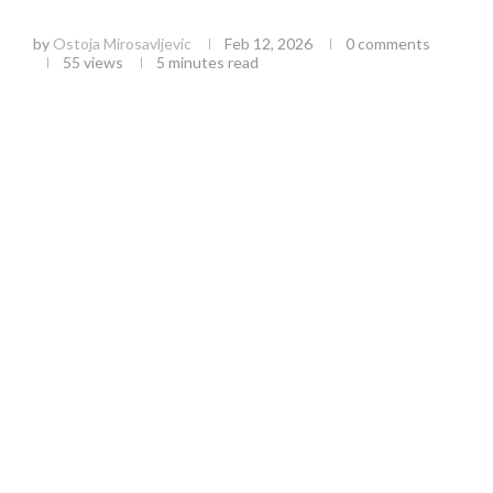
simbol jedinstva u Srpskoj pravoslavnoj crkvi
by
Ostoja Mirosavljevic
Feb 12, 2026
0 comments
55
views
5 minutes read