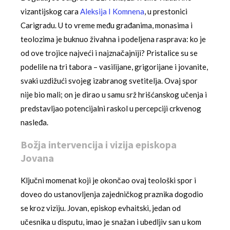
vizantijskog cara
Aleksija I Komnena
, u prestonici
Carigradu. U to vreme među građanima, monasima i
teolozima je buknuo živahna i podeljena rasprava: ko je
od ove trojice najveći i najznačajniji? Pristalice su se
podelile na tri tabora – vasilijane, grigorijane i jovanite,
svaki uzdižući svojeg izabranog svetitelja. Ovaj spor
nije bio mali; on je dirao u samu srž hrišćanskog učenja i
predstavljao potencijalni raskol u percepciji crkvenog
nasleđa.
Božja intervencija i vizija episkopa
Jovana
Ključni momenat koji je okončao ovaj teološki spor i
doveo do ustanovljenja zajedničkog praznika dogodio
se kroz viziju. Jovan, episkop evhaitski, jedan od
učesnika u disputu, imao je snažan i ubedljiv san u kom