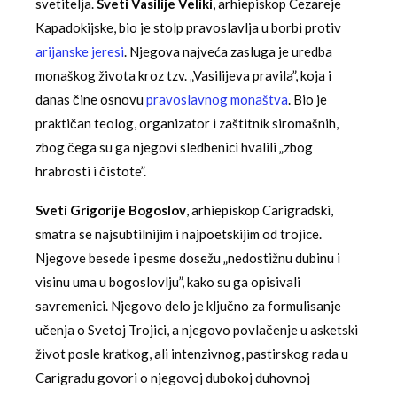
svetitelja.
Sveti Vasilije Veliki
, arhiepiskop Cezareje
Kapadokijske, bio je stolp pravoslavlja u borbi protiv
arijanske jeresi
. Njegova najveća zasluga je uredba
monaškog života kroz tzv. „Vasilijeva pravila”, koja i
danas čine osnovu
pravoslavnog monaštva
. Bio je
praktičan teolog, organizator i zaštitnik siromašnih,
zbog čega su ga njegovi sledbenici hvalili „zbog
hrabrosti i čistote”.
Sveti Grigorije Bogoslov
, arhiepiskop Carigradski,
smatra se najsubtilnijim i najpoetskijim od trojice.
Njegove besede i pesme dosežu „nedostižnu dubinu i
visinu uma u bogoslovlju”, kako su ga opisivali
savremenici. Njegovo delo je ključno za formulisanje
učenja o Svetoj Trojici, a njegovo povlačenje u asketski
život posle kratkog, ali intenzivnog, pastirskog rada u
Carigradu govori o njegovoj dubokoj duhovnoj