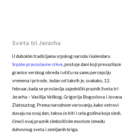
Sveta tri Jerarha
U dubokim tradicijama srpskog naroda i kalendaru
Srpske pravoslavne crkve
, postoje dani koji prevazilaze
granice verskog obreda i utiču na samu percepciju
vremena i prirode. Jedan od takvih je, svakako, 12.
februar, kada se proslavlja zajednički praznik Sveta tri
Jerarha – Vasilija Velikog, Grigorija Bogoslova i Jovana
Zlatoustog. Prema narodnom verovanju, kako vetrovi
duvaju na ovaj dan, takva će biti i cela godina koja sledi,
čineći ovaj praznik simboličnim mostom između
duhovnog sveta i zemljanih briga.