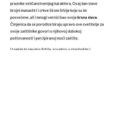
praznike veličanstvenijeg karaktera. Ovaj dan slave
brojni manastiri i crkve širom Srbije koje su im
posvećene, ali i mnogi vernici kao svoja
krsna slava
.
Činjenica da se porodice biraju upravo ove svetitelje za
svoje zaštitnike govori o njihovoj dubokoj
poštovanosti i percipiranoj moći zaštite.
U nekim krajevima Srbije, posebno u planinskim i
stočarskim regionima, ovaj dan je povezan i sa
specifičnim običajima.
Čobani se okupljaju i sviraju
frulu
, ne samo kao oblik proslave, već i kao magijski čin
zaštite stoke i pozivanja na blagoslov svetitelja. Ovaj
muzički element dodaje još jedan, kulturološki, sloj
značenja prazniku, povezujući ga sa arhaičnim ritualima
pastirskih zajednica.
Sveta tri Jerarha u savremenom