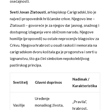
osećajnosti.
Sveti Jovan Zlatousti
, arhiepiskop Carigradski, bio je
najveći propovednik hrišćanske crkve. Njegovo ime –
Zlatousti – govoreće je za njegov dar jasnog, snažnog i
dostupnog izlaganja vere običnom narodu. Njegove
homilije (propovedi) su ostale neprocenjiv blagoslov za
Crkvu. Njegova hrabrost u osudi raskoši i nemorala na
carigradskom dvoru koštala ga je progonstva i smrti u
izgnanstvu, što ga čini simbolom nepokolebljivog
pastirskog principa.
Nadimak /
Svetitelj
Glavni doprinos
Karakteristika
Uređenje
„Pravila”,
Vasilije
monaškog života,
hrabrost,