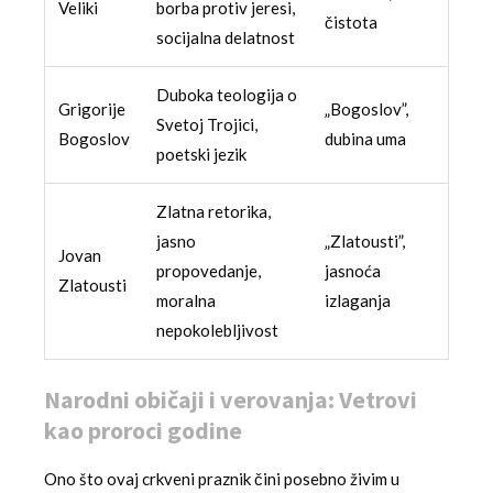
Veliki
borba protiv jeresi,
čistota
socijalna delatnost
Duboka teologija o
Grigorije
„Bogoslov”,
Svetoj Trojici,
Bogoslov
dubina uma
poetski jezik
Zlatna retorika,
jasno
„Zlatousti”,
Jovan
propovedanje,
jasnoća
Zlatousti
moralna
izlaganja
nepokolebljivost
Narodni običaji i verovanja: Vetrovi
kao proroci godine
Ono što ovaj crkveni praznik čini posebno živim u