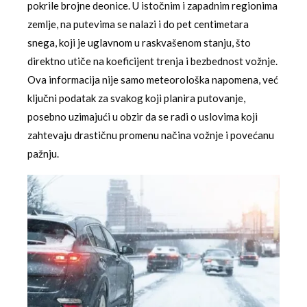
pokrile brojne deonice. U istočnim i zapadnim regionima
zemlje, na putevima se nalazi i do pet centimetara
snega, koji je uglavnom u raskvašenom stanju, što
direktno utiče na koeficijent trenja i bezbednost vožnje.
Ova informacija nije samo meteorološka napomena, već
ključni podatak za svakog koji planira putovanje,
posebno uzimajući u obzir da se radi o uslovima koji
zahtevaju drastičnu promenu načina vožnje i povećanu
pažnju.