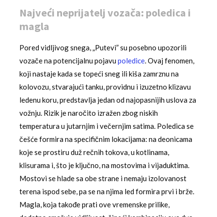
Najveći neprijatelj vozača: poledica i
magla
Pored vidljivog snega, „Putevi” su posebno upozorili
vozače na potencijalnu pojavu
poledice
. Ovaj fenomen,
koji nastaje kada se topeći sneg ili kiša zamrznu na
kolovozu, stvarajući tanku, providnu i izuzetno klizavu
ledenu koru, predstavlja jedan od najopasnijih uslova za
vožnju. Rizik je naročito izražen zbog niskih
temperatura u jutarnjim i večernjim satima. Poledica se
češće formira na specifičnim lokacijama: na deonicama
koje se prostiru duž rečnih tokova, u kotlinama,
klisurama i, što je ključno, na mostovima i vijaduktima.
Mostovi se hlade sa obe strane i nemaju izolovanost
terena ispod sebe, pa se na njima led formira prvi i brže.
Magla, koja takođe prati ove vremenske prilike,