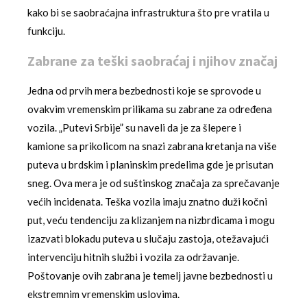
kako bi se saobraćajna infrastruktura što pre vratila u
funkciju.
Zabrane za teški saobraćaj i njihov značaj
Jedna od prvih mera bezbednosti koje se sprovode u
ovakvim vremenskim prilikama su zabrane za određena
vozila. „Putevi Srbije” su naveli da je za šlepere i
kamione sa prikolicom na snazi zabrana kretanja na više
puteva u brdskim i planinskim predelima gde je prisutan
sneg. Ova mera je od suštinskog značaja za sprečavanje
većih incidenata. Teška vozila imaju znatno duži kočni
put, veću tendenciju za klizanjem na nizbrdicama i mogu
izazvati blokadu puteva u slučaju zastoja, otežavajući
intervenciju hitnih službi i vozila za održavanje.
Poštovanje ovih zabrana je temelj javne bezbednosti u
ekstremnim vremenskim uslovima.