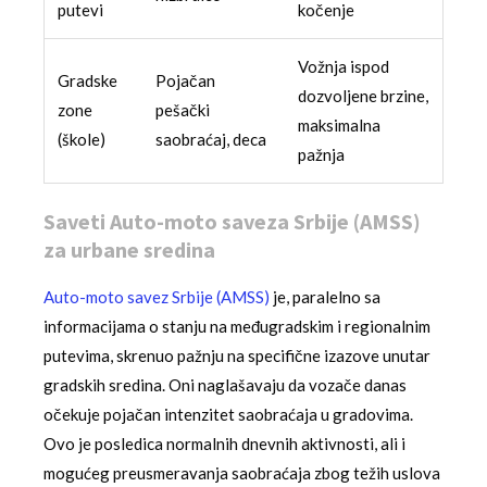
putevi
kočenje
Vožnja ispod
Gradske
Pojačan
dozvoljene brzine,
zone
pešački
maksimalna
(škole)
saobraćaj, deca
pažnja
Saveti Auto-moto saveza Srbije (AMSS)
za urbane sredina
Auto-moto savez Srbije (AMSS)
je, paralelno sa
informacijama o stanju na međugradskim i regionalnim
putevima, skrenuo pažnju na specifične izazove unutar
gradskih sredina. Oni naglašavaju da vozače danas
očekuje pojačan intenzitet saobraćaja u gradovima.
Ovo je posledica normalnih dnevnih aktivnosti, ali i
mogućeg preusmeravanja saobraćaja zbog težih uslova