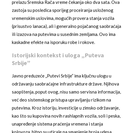
prelazu Sremska Rača vreme čekanja oko dva sata. Ova
zastoja su posledica sporijeg proceiranja usloženog
vremenskim uslovima, mogućih provera stanja vozila
(prisustvo lanaca), ali i generalno pojačanog saobraćaja
ili izazova na putevima u susednim zemljama. Ovo ima
kaskadne efekte na isporuku robe i rokove.
Istorijski kontekst i uloga „Puteva
Srbije”
Javno preduzeće „Putevi Srbije” ima ključnu ulogu u
održavanju saobraćajne infrastrukture države. Njihova
saopštenja, poput ovog, nisu samo servisna informacija,
već deo sistemskog pristupa upravljanju rizikom na
putevima. Kroz istoriju, investicije u zimsko održavanje,
kao što su kupovina novih rashlapnih vozila, soli i peska,
unapređenje sistema praćenja vremena i stanja
kolovoza, bitno su uticale na smanjenje broja udesa