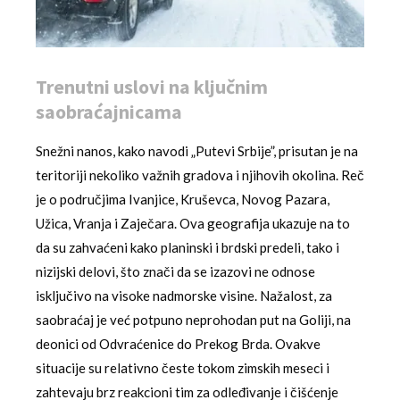
Trenutni uslovi na ključnim
saobraćajnicama
Snežni nanos, kako navodi „Putevi Srbije”, prisutan je na
teritoriji nekoliko važnih gradova i njihovih okolina. Reč
je o područjima Ivanjice, Kruševca, Novog Pazara,
Užica, Vranja i Zaječara. Ova geografija ukazuje na to
da su zahvaćeni kako planinski i brdski predeli, tako i
nizijski delovi, što znači da se izazovi ne odnose
isključivo na visoke nadmorske visine. Nažalost, za
saobraćaj je već potpuno neprohodan put na Goliji, na
deonici od Odvraćenice do Prekog Brda. Ovakve
situacije su relativno česte tokom zimskih meseci i
zahtevaju brz reakcioni tim za odleđivanje i čišćenje