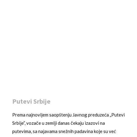
Putevi Srbije
Prema najnovijem saopštenju Javnog preduzeća „Putevi
Srbije”, vozače u zemlji danas čekaju izazovi na
putevima, sa najavama snežnih padavina koje su već