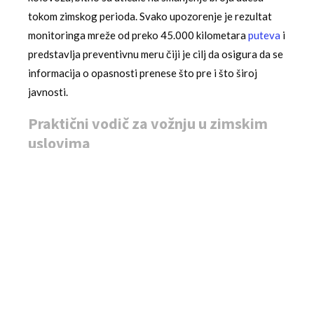
tokom zimskog perioda. Svako upozorenje je rezultat
monitoringa mreže od preko 45.000 kilometara
puteva
i
predstavlja preventivnu meru čiji je cilj da osigura da se
informacija o opasnosti prenese što pre i što široj
javnosti.
Praktični vodič za vožnju u zimskim
uslovima
U suštini, svako upozorenje „Puteva Srbije” i AMSS-a
treba posmatrati kao podstrek za preuzimanje lične
odgovornosti. Bezbedna vožnja u snegu i na ledu
počinje pripreom vozila: provera stanja guma (zimske
gume su obavezne po zakonu u određenom periodu),
ispravnosti grejača i brisača, nivoa stop-svetala i
protivsmrznuća u prskalicama. Tokom vožnje,
neophodno je održavati duplo veći razmak od