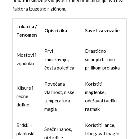
dodatno smažuje vidljivost, čineći kombinaciju ova dva
faktora izuzetno rizičnom.
Lokacija /
Opis rizika
Savet za vozače
Fenomen
Prvi
Drastično
Mostovi i
zamrzavaju,
smanjiti brzinu
vijadukti
česta poledica
prilikom prelaska
Povećana
Koristiti
Klisure i
vlažnost, niske
maglenke,
rečne
temperatura,
održavati veliki
doline
magla
razmak
Brdski i
Koristiti lance,
Snežni nanos,
planinski
izbegavati naglo
nizbrdice