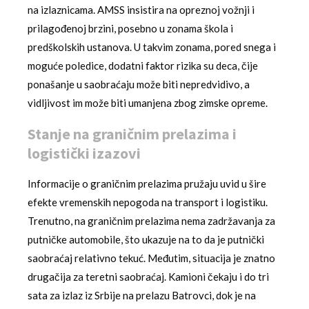
na izlaznicama. AMSS insistira na opreznoj vožnji i
prilagođenoj brzini, posebno u zonama škola i
predškolskih ustanova. U takvim zonama, pored snega i
moguće poledice, dodatni faktor rizika su deca, čije
ponašanje u saobraćaju može biti nepredvidivo, a
vidljivost im može biti umanjena zbog zimske opreme.
Stanje na graničnim prelazima i
logistički izazovi
Informacije o graničnim prelazima pružaju uvid u šire
efekte vremenskih nepogoda na transport i logistiku.
Trenutno, na graničnim prelazima nema zadržavanja za
putničke automobile, što ukazuje na to da je putnički
saobraćaj relativno tekuć. Međutim, situacija je znatno
drugačija za teretni saobraćaj. Kamioni čekaju i do tri
sata za izlaz iz Srbije na prelazu Batrovci, dok je na