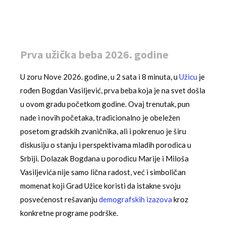
Prva užička beba 2026. godine
U zoru Nove 2026. godine, u 2 sata i 8 minuta, u
Užicu
je
rođen Bogdan Vasiljević, prva beba koja je na svet došla
u ovom gradu početkom godine. Ovaj trenutak, pun
nade i novih početaka, tradicionalno je obeležen
posetom gradskih zvaničnika, ali i pokrenuo je širu
diskusiju o stanju i perspektivama mladih porodica u
Srbiji. Dolazak Bogdana u porodicu Marije i Miloša
Vasiljevića nije samo lična radost, već i simboličan
momenat koji Grad Užice koristi da istakne svoju
posvećenost rešavanju
demografskih izazova
kroz
konkretne programe podrške.