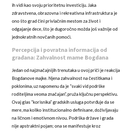
ih vidi kao svoju prioritetnu investiciju. Jaka
zdravstvena, obrazovna i rekreativna infrastruktura je
ono što grad čini privlačnim mestom za život i
odgajanje dece, što je dugoročno možda još važnije od
jednokratnih novčanih pomoći.
Percepcija i povratna informacija od
građana: Zahvalnost mame Bogdana
Jedan od najznačajnijih trenutaka u ovoj priči je reakcija
Bogdanove majke. Njena zahvalnost na čestitkama i
poklonima, uz napomenu da je “svaki vid podrške
roditeljima veoma značajan”, pruža ključnu perspektivu.
Ovaj glas “korisnika” gradskih usluga potvrđuje da se
mere, ma koliko institucionalno definisane, doživljavaju
na ličnom i emotivnom nivou. Podrška države i grada
nije apstraktni pojam; ona se manifestuje kroz