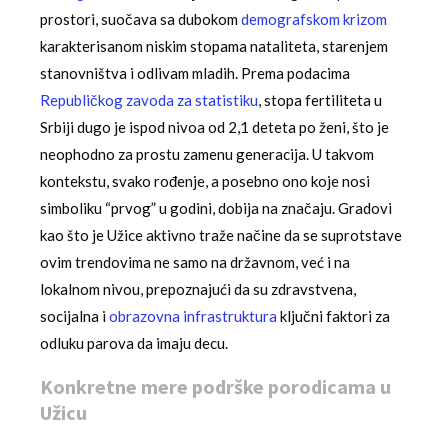
prostori, suočava sa dubokom
demografskom krizom
karakterisanom niskim stopama nataliteta, starenjem
stanovništva i odlivam mladih. Prema podacima
Republičkog zavoda za statistiku
, stopa fertiliteta u
Srbiji dugo je ispod nivoa od 2,1 deteta po ženi, što je
neophodno za prostu zamenu generacija. U takvom
kontekstu, svako rođenje, a posebno ono koje nosi
simboliku “prvog” u godini, dobija na značaju. Gradovi
kao što je Užice aktivno traže načine da se suprotstave
ovim trendovima ne samo na državnom, već i na
lokalnom nivou, prepoznajući da su zdravstvena,
socijalna i
obrazovna infrastruktura
ključni faktori za
odluku parova da imaju decu.
Konkretne mere podrške porodicama u
Užicu