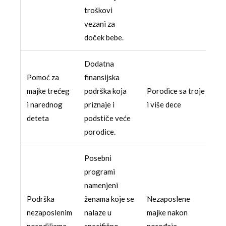
troškovi
vezani za
doček bebe.
Dodatna
Pomoć za
finansijska
majke trećeg
podrška koja
Porodice sa troje
i narednog
priznaje i
i više dece
deteta
podstiče veće
porodice.
Posebni
programi
namenjeni
Podrška
ženama koje se
Nezaposlene
nezaposlenim
nalaze u
majke nakon