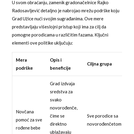
U svom obraćanju, zamenik gradonačelnice Rajko
Radosavljević detaljno je nabrojao mrežu podrške koju
Grad Užice nući svojim sugrađanima. Ove mere
predstavljaju višeslojni pristup koji ima za cilj da
pomogne porodicama u različitim fazama. Ključni
elementi ove politike uključuju:
Mera
Opis i
Ciljna grupa
podrške
beneficije
Grad izdvaja
sredstva za
svako
novorođenče,
Novčana
čime se
Sve porodice sa
pomoć za sve
direktno
novorođenčetom
rođene bebe
ublažavaju