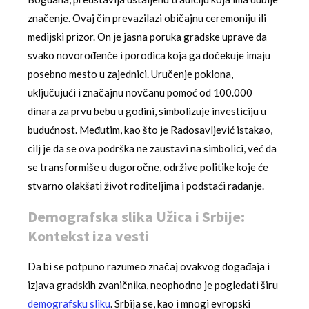
značenje. Ovaj čin prevazilazi običajnu ceremoniju ili
medijski prizor. On je jasna poruka gradske uprave da
svako novorođenče i porodica koja ga dočekuje imaju
posebno mesto u zajednici. Uručenje poklona,
uključujući i značajnu novčanu pomoć od 100.000
dinara za prvu bebu u godini, simbolizuje investiciju u
budućnost. Međutim, kao što je Radosavljević istakao,
cilj je da se ova podrška ne zaustavi na simbolici, već da
se transformiše u dugoročne, održive politike koje će
stvarno olakšati život roditeljima i podstaći rađanje.
Demografska slika Užica i Srbije:
Kontekst iza vesti
Da bi se potpuno razumeo značaj ovakvog događaja i
izjava gradskih zvaničnika, neophodno je pogledati širu
demografsku sliku
. Srbija se, kao i mnogi evropski