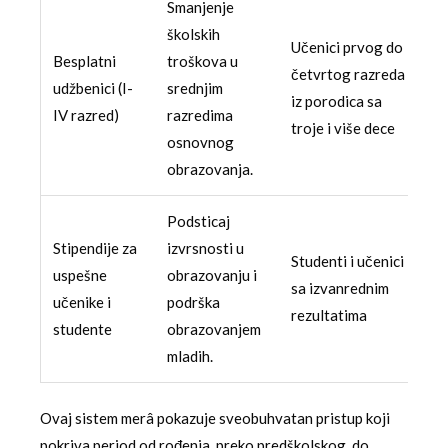
Smanjenje
školskih
Učenici prvog do
Besplatni
troškova u
četvrtog razreda
udžbenici (I-
srednjim
iz porodica sa
IV razred)
razredima
troje i više dece
osnovnog
obrazovanja.
Podsticaj
Stipendije za
izvrsnosti u
Studenti i učenici
uspešne
obrazovanju i
sa izvanrednim
učenike i
podrška
rezultatima
studente
obrazovanjem
mladih.
Ovaj sistem merâ pokazuje sveobuhvatan pristup koji
pokriva period od rođenja, preko predškolskog, do