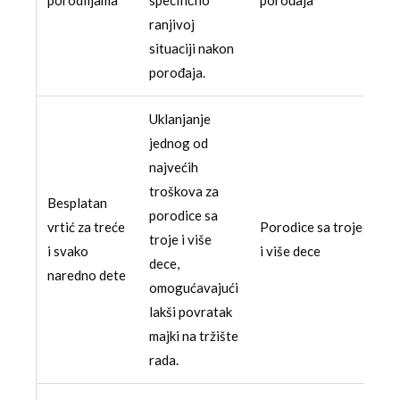
porodiljama
specifično
porođaja
ranjivoj
situaciji nakon
porođaja.
Uklanjanje
jednog od
najvećih
troškova za
Besplatan
porodice sa
vrtić za treće
Porodice sa troje
troje i više
i svako
i više dece
dece,
naredno dete
omogućavajući
lakši povratak
majki na tržište
rada.