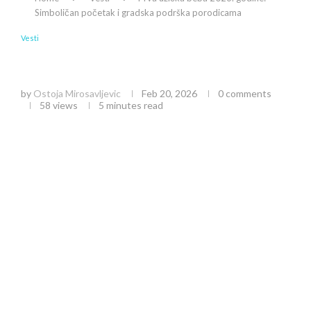
Simboličan početak i gradska podrška porodicama
Vesti
Prva užička beba 2026. godine: Simboličan
početak i gradska podrška porodicama
by
Ostoja Mirosavljevic
Feb 20, 2026
0 comments
58
views
5 minutes read