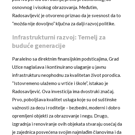
osnovnog i visokog obrazovanja. Međutim,
Radosavljević je otvoreno priznao da je svesnost da to
“možda nije dovoljno” ključna za dalji razvoj politike.
Infrastrukturni razvoj: Temelj za
buduće generacije
Paralelno sa direktnim finansijskim podsticajima, Grad
Užice naglašava i kontinuirano ulaganje u javnu
infrastrukturu neophodnu za kvalitetan život porodica.
“Istovremeno ulažemo u vrtiće i škole”, istakao je
Radosavljević. Ova investicija ima dvostruki značaj.
Prvo, poboljšava kvalitet usluga koje su od suštinske
važnosti za decu i roditelje – bezbedni, moderni i dobro
opremljeni objekti za obrazovanje i negu. Drugo,
izgradnja i renoviranje ovih objekata stvaraju osećaj da
je zajednica posvećena svojim najmlađim članovima i da