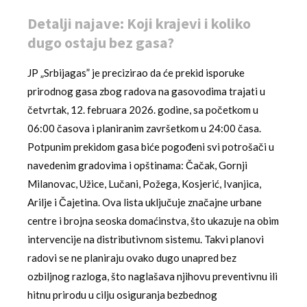
Detalji najave: Koji krajevi i koliko
dugo ostaju bez gasa?
JP „Srbijagas” je precizirao da će prekid isporuke
prirodnog gasa zbog radova na gasovodima trajati u
četvrtak, 12. februara 2026. godine, sa početkom u
06:00 časova i planiranim završetkom u 24:00 časa.
Potpunim prekidom gasa biće pogođeni svi potrošači u
navedenim gradovima i opštinama: Čačak, Gornji
Milanovac, Užice, Lučani, Požega, Kosjerić, Ivanjica,
Arilje i Čajetina. Ova lista uključuje značajne urbane
centre i brojna seoska domaćinstva, što ukazuje na obim
intervencije na distributivnom sistemu. Takvi planovi
radovi se ne planiraju ovako dugo unapred bez
ozbiljnog razloga, što naglašava njihovu preventivnu ili
hitnu prirodu u cilju osiguranja bezbednog