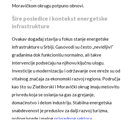
Moravičkom okrugu potpuno obnovi.
Šire posledice i kontekst energetske
infrastrukture
Ovakav događaj stavlja u fokus stanje energetske
infrastrukture u Srbiji. Gasovodi su često „nevidljivi”
građanima dok funkcionišu normalno, ali takve
intervencije podsećaju na njihovu ključnu ulogu.
Investicije u modernizaciju i održavanje ove mreže su od
vitalnog značaja za ekonomski razvoj regiona. Područja
kao što su Zlatiborski i Moravički okrug imaju mešovitu
privredu koja se oslanja na gas za grejanje,
domaćinstvo i delom industriju. Stabilna energetska
snabdevenost je preduslov za dalji razvoj turizma,
poljoprivrede i malog
privrednog sektora
.
Tabela ispod prikazuje ključne podatke o najavljenom