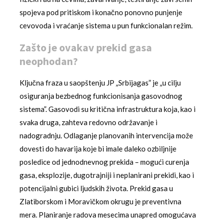
spojeva pod pritiskom i konačno ponovno punjenje
cevovoda i vraćanje sistema u pun funkcionalan režim.
Zašto je ovakav prekid gasa
neophodan?
Ključna fraza u saopštenju JP „Srbijagas” je „u cilju
osiguranja bezbednog funkcionisanja gasovodnog
sistema”. Gasovodi su kritična infrastruktura koja, kao i
svaka druga, zahteva redovno održavanje i
nadogradnju. Odlaganje planovanih intervencija može
dovesti do havarija koje bi imale daleko ozbiljnije
posledice od jednodnevnog prekida – mogući curenja
gasa, eksplozije, dugotrajniji i neplanirani prekidi, kao i
potencijalni gubici ljudskih života. Prekid gasa u
Zlatiborskom i Moravičkom okrugu je preventivna
mera. Planiranje radova mesecima unapred omogućava