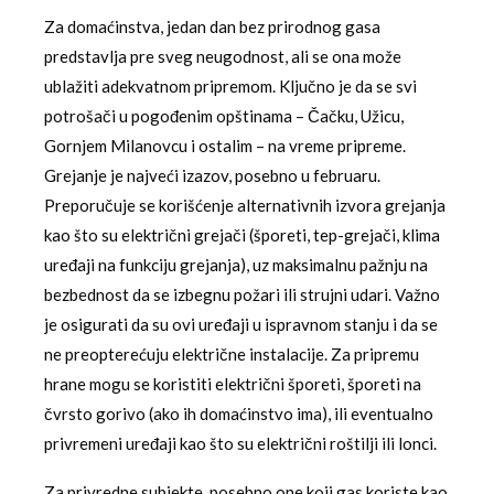
Za domaćinstva, jedan dan bez prirodnog gasa
predstavlja pre sveg neugodnost, ali se ona može
ublažiti adekvatnom pripremom. Ključno je da se svi
potrošači u pogođenim opštinama – Čačku, Užicu,
Gornjem Milanovcu i ostalim – na vreme pripreme.
Grejanje je najveći izazov, posebno u februaru.
Preporučuje se korišćenje alternativnih izvora grejanja
kao što su električni grejači (šporeti, tep-grejači, klima
uređaji na funkciju grejanja), uz maksimalnu pažnju na
bezbednost da se izbegnu požari ili strujni udari. Važno
je osigurati da su ovi uređaji u ispravnom stanju i da se
ne preopterećuju električne instalacije. Za pripremu
hrane mogu se koristiti električni šporeti, šporeti na
čvrsto gorivo (ako ih domaćinstvo ima), ili eventualno
privremeni uređaji kao što su električni roštilji ili lonci.
Za privredne subjekte, posebno one koji gas koriste kao