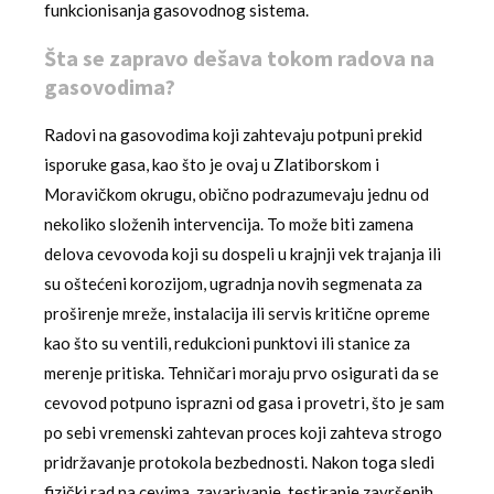
funkcionisanja gasovodnog sistema.
Šta se zapravo dešava tokom radova na
gasovodima?
Radovi na gasovodima koji zahtevaju potpuni prekid
isporuke gasa, kao što je ovaj u Zlatiborskom i
Moravičkom okrugu, obično podrazumevaju jednu od
nekoliko složenih intervencija. To može biti zamena
delova cevovoda koji su dospeli u krajnji vek trajanja ili
su oštećeni korozijom, ugradnja novih segmenata za
proširenje mreže, instalacija ili servis kritične opreme
kao što su ventili, redukcioni punktovi ili stanice za
merenje pritiska. Tehničari moraju prvo osigurati da se
cevovod potpuno isprazni od gasa i provetri, što je sam
po sebi vremenski zahtevan proces koji zahteva strogo
pridržavanje protokola bezbednosti. Nakon toga sledi
fizički rad na cevima, zavarivanje, testiranje završenih