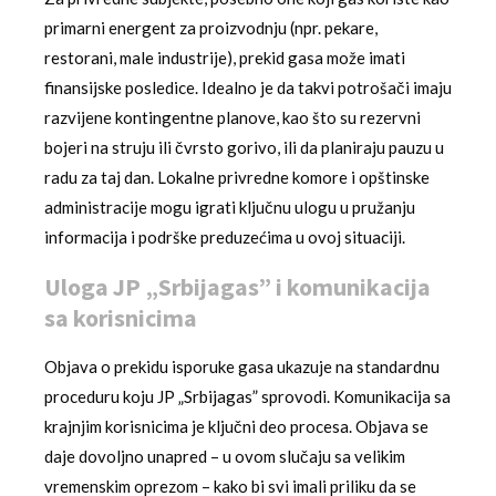
primarni energent za proizvodnju (npr. pekare,
restorani, male industrije), prekid gasa može imati
finansijske posledice. Idealno je da takvi potrošači imaju
razvijene kontingentne planove, kao što su rezervni
bojeri na struju ili čvrsto gorivo, ili da planiraju pauzu u
radu za taj dan. Lokalne privredne komore i opštinske
administracije mogu igrati ključnu ulogu u pružanju
informacija i podrške preduzećima u ovoj situaciji.
Uloga JP „Srbijagas” i komunikacija
sa korisnicima
Objava o prekidu isporuke gasa ukazuje na standardnu
proceduru koju JP „Srbijagas” sprovodi. Komunikacija sa
krajnjim korisnicima je ključni deo procesa. Objava se
daje dovoljno unapred – u ovom slučaju sa velikim
vremenskim oprezom – kako bi svi imali priliku da se