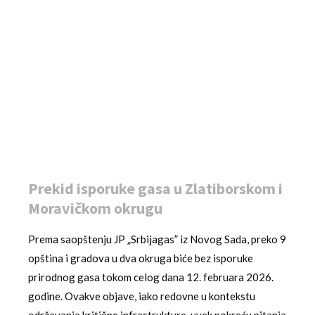
Prekid isporuke gasa u Zlatiborskom i
Moravičkom okrugu
Prema saopštenju JP „Srbijagas” iz Novog Sada, preko 9
opština i gradova u dva okruga biće bez isporuke
prirodnog gasa tokom celog dana 12. februara 2026.
godine. Ovakve objave, iako redovne u kontekstu