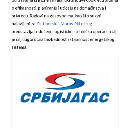
održavanja kritične infrastrukture, uvek pokreću pitanja
o efikasnosti, planiranju i uticaju na domaćinstva i
privredu. Radovi na gasovodima, kao što su oni
najavljeni za
Zlatiborski i Moravički okrug
,
predstavljaju složenu logističku i tehničku operaciju čiji
je cilj dugoročna bezbednost i stabilnost energetskog
sistema.