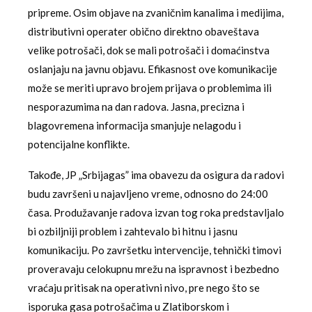
pripreme. Osim objave na zvaničnim kanalima i medijima,
distributivni operater obično direktno obaveštava
velike potrošači, dok se mali potrošači i domaćinstva
oslanjaju na javnu objavu. Efikasnost ove komunikacije
može se meriti upravo brojem prijava o problemima ili
nesporazumima na dan radova. Jasna, precizna i
blagovremena informacija smanjuje nelagodu i
potencijalne konflikte.
Takođe, JP „Srbijagas” ima obavezu da osigura da radovi
budu završeni u najavljeno vreme, odnosno do 24:00
časa. Produžavanje radova izvan tog roka predstavljalo
bi ozbiljniji problem i zahtevalo bi hitnu i jasnu
komunikaciju. Po završetku intervencije, tehnički timovi
proveravaju celokupnu mrežu na ispravnost i bezbedno
vraćaju pritisak na operativni nivo, pre nego što se
isporuka gasa potrošačima u Zlatiborskom i