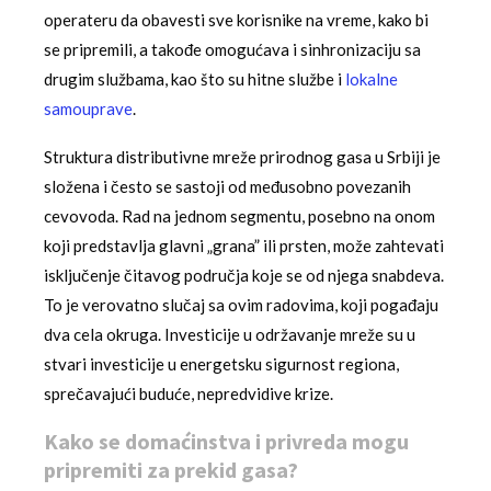
operateru da obavesti sve korisnike na vreme, kako bi
se pripremili, a takođe omogućava i sinhronizaciju sa
drugim službama, kao što su hitne službe i
lokalne
samouprave
.
Struktura distributivne mreže prirodnog gasa u Srbiji je
složena i često se sastoji od međusobno povezanih
cevovoda. Rad na jednom segmentu, posebno na onom
koji predstavlja glavni „grana” ili prsten, može zahtevati
isključenje čitavog područja koje se od njega snabdeva.
To je verovatno slučaj sa ovim radovima, koji pogađaju
dva cela okruga. Investicije u održavanje mreže su u
stvari investicije u energetsku sigurnost regiona,
sprečavajući buduće, nepredvidive krize.
Kako se domaćinstva i privreda mogu
pripremiti za prekid gasa?