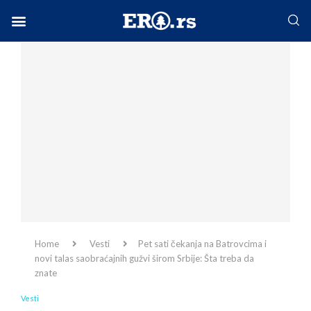
Facebook-f
Instagram
Twitter
Linkedin
Envelope
Home
Vesti
Pet sati čekanja na Batrovcima i
novi talas saobraćajnih gužvi širom Srbije: Šta treba da
znate
Vesti