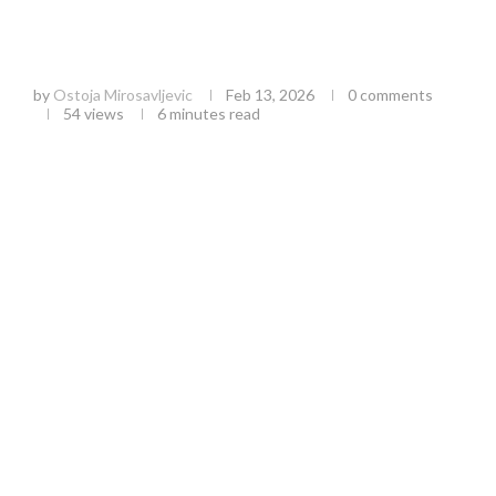
Pet sati čekanja na Batrovcima i novi talas
saobraćajnih gužvi širom Srbije: Šta treba da
znate
by
Ostoja Mirosavljevic
Feb 13, 2026
0 comments
54
views
6 minutes read