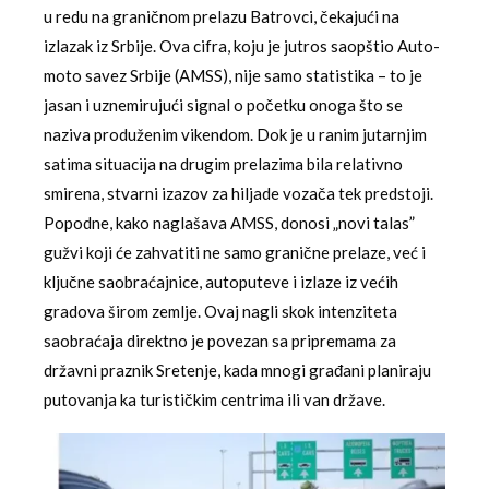
u redu na graničnom prelazu Batrovci, čekajući na
izlazak iz Srbije. Ova cifra, koju je jutros saopštio Auto-
moto savez Srbije (AMSS), nije samo statistika – to je
jasan i uznemirujući signal o početku onoga što se
naziva produženim vikendom. Dok je u ranim jutarnjim
satima situacija na drugim prelazima bila relativno
smirena, stvarni izazov za hiljade vozača tek predstoji.
Popodne, kako naglašava AMSS, donosi „novi talas”
gužvi koji će zahvatiti ne samo granične prelaze, već i
ključne saobraćajnice, autoputeve i izlaze iz većih
gradova širom zemlje. Ovaj nagli skok intenziteta
saobraćaja direktno je povezan sa pripremama za
državni praznik Sretenje, kada mnogi građani planiraju
putovanja ka turističkim centrima ili van države.