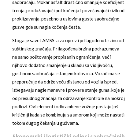
saobraćaju. Mokar asfalt drastično smanjuje koeficijent
trenja, produžavajući put kočenja i povećavajući rizik od
proklizavanja, posebno u uslovima guste saobraćajne
gužve gde su nagla kočenja česta.
Stoga je savet AMSS-a za oprez i prilagođenu brzinu od
suštinskog značaja. Prilagođena brzina podrazumeva
ne samo poštovanje propisanih ograničenja, već i
njihovo dodatno smanjenje u skladu sa vidljivošću,
gustinom saobraćaja i stanjem kolovoza. Vozačima se
preporučuje da održe veću distancu od vozila ispred,
izbegavaju nagle manevre i provere stanje guma, koje je
od presudnog značaja za održavanje kontrole na mokroj
podlozi. Ovi elementi odbrambene vožnje postaju još
kritičniji kada se kombinuju sa umorom koji može nastati
tokom dugog čekanja u gužvama.
Ekonomski i logistički odjeci saobraćajnih