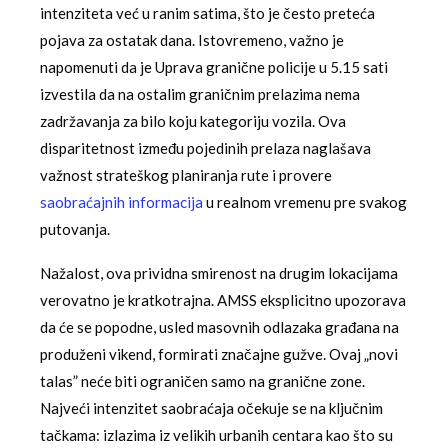
intenziteta već u ranim satima, što je često preteća
pojava za ostatak dana. Istovremeno, važno je
napomenuti da je Uprava granične policije u 5.15 sati
izvestila da na ostalim graničnim prelazima nema
zadržavanja za bilo koju kategoriju vozila. Ova
disparitetnost između pojedinih prelaza naglašava
važnost strateškog planiranja rute i provere
saobraćajnih informacija
u realnom vremenu pre svakog
putovanja.
Nažalost, ova prividna smirenost na drugim lokacijama
verovatno je kratkotrajna. AMSS eksplicitno upozorava
da će se popodne, usled masovnih odlazaka građana na
produženi vikend, formirati značajne gužve. Ovaj „novi
talas” neće biti ograničen samo na granične zone.
Najveći intenzitet saobraćaja očekuje se na ključnim
tačkama: izlazima iz velikih urbanih centara kao što su