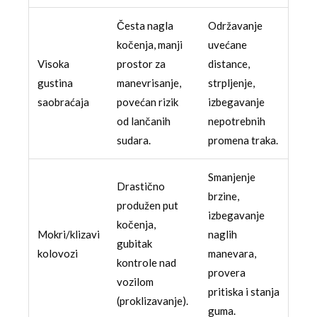
Česta nagla
Održavanje
kočenja, manji
uvećane
Visoka
prostor za
distance,
gustina
manevrisanje,
strpljenje,
saobraćaja
povećan rizik
izbegavanje
od lančanih
nepotrebnih
sudara.
promena traka.
Smanjenje
Drastično
brzine,
produžen put
izbegavanje
kočenja,
Mokri/klizavi
naglih
gubitak
kolovozi
manevara,
kontrole nad
provera
vozilom
pritiska i stanja
(proklizavanje).
guma.