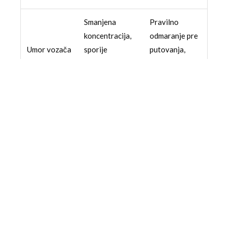
Smanjena
Pravilno
koncentracija,
odmaranje pre
Umor vozača
sporije
putovanja,
(zbog dugog
reagovanje,
pauze tokom
čekanja)
veća
vožnje,
verovatnoća
konzumacija
greške.
lage hrane.
Korišćenje
Smanjena
brisača i
vidljivost,
protivmagle,
Očekivana
klizavija
još veća
kiša
podloga,
opreznost na
mogućnost
mostovima i u
akvaplaninga
.
zavojima.