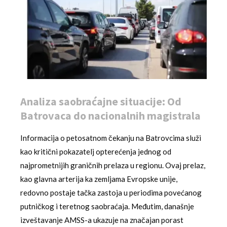
Analiza saobraćajne situacije: Od
Batrovaca do nacionalnih magistrala
Informacija o petosatnom čekanju na Batrovcima služi
kao kritični pokazatelj opterećenja jednog od
najprometnijih graničnih prelaza u regionu. Ovaj prelaz,
kao glavna arterija ka zemljama Evropske unije,
redovno postaje tačka zastoja u periodima povećanog
putničkog i teretnog saobraćaja. Međutim, današnje
izveštavanje AMSS-a ukazuje na značajan porast