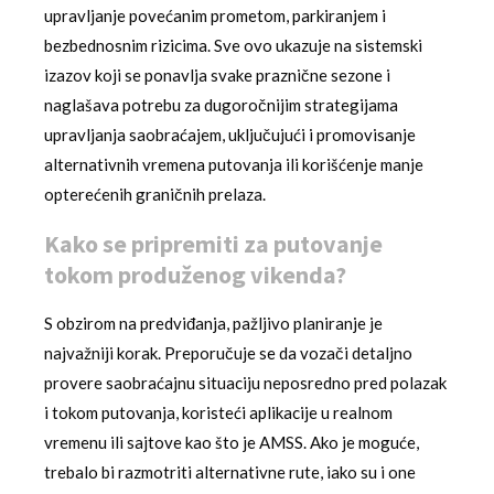
upravljanje povećanim prometom, parkiranjem i
bezbednosnim rizicima. Sve ovo ukazuje na sistemski
izazov koji se ponavlja svake praznične sezone i
naglašava potrebu za dugoročnijim strategijama
upravljanja saobraćajem, uključujući i promovisanje
alternativnih vremena putovanja ili korišćenje manje
opterećenih graničnih prelaza.
Kako se pripremiti za putovanje
tokom produženog vikenda?
S obzirom na predviđanja, pažljivo planiranje je
najvažniji korak. Preporučuje se da vozači detaljno
provere saobraćajnu situaciju neposredno pred polazak
i tokom putovanja, koristeći aplikacije u realnom
vremenu ili sajtove kao što je AMSS. Ako je moguće,
trebalo bi razmotriti alternativne rute, iako su i one