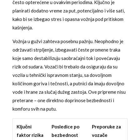
često opterećene u ovakvim periodima. Ključno je
planirati dodatno vreme za put, potencijalno i više sati,
kako bi se izbegao stres i opasna vožnja pod pritiskom
kašnjenja.
Vožnja u gužvi zahteva posebnu pažnju. Neophodno je
održavati strpljenje, izbegavati česte promene traka
koje samo destabilizuju saobraćajni tok i povećavaju
rizik od sudara. Vozači bi trebalo da osiguraju da su
vozila u tehnički ispravnom stanju, sa dovoljnom
količinom goriva i tečnosti, a putnici da imaju dovoljno
vode i hrane za slučaj dužeg zastoja. Ove pripreme nisu
preterane – one direktno doprinose bezbednosti i
komforu svih na putu.
Ključni
Posledice po
Preporuke za
faktor rizika
bezbednost
vozače