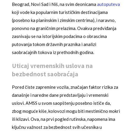
Beograd, Novi Sad i Niš, na svim deonicama
autoputeva
koji vode ka popularnim turističkim destinacijama
(posebno ka planinskim i zimskim centrima), i naravno,
ponovno na graničnim prelazima. Ovakva predviđanja
zasnivaju se na istorijskim podacima o obrascima
putovanja tokom državnih praznika i analizi
saobraćajnih tokova iz prethodnih godina.
Uticaj vremenskih uslova na
bezbednost saobraćaja
Pored čiste zapremine vozila, značajan faktor rizika za
današnje i naredne dane predstavljaju i vremenski
uslovi. AMSS u svom saopštenju posebno ističe da,
zbog moguće kiše, kolovozi mogu biti mestimično mokri
ili klizavi. Ova, na prvi pogled rutinska, napomena ima
ključnu važnost za bezbednost svih učesnika u