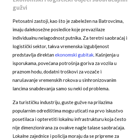
gužvi
Petosatni zastoji, kao što je zabeležen na Batrovcima,
imaju dalekosežne posledice koje prevazilaze
individualnu nelagodnost putnika. Za teretni saobraćaj i
logistički sektor, takva vremenska izgubljenost
predstavlja direktan
ekonomski gubitak
. Kašnjenja u
isporukama, povećana potrošnja goriva za vozila u
praznom hodu, dodatni troškovi za vozače i
narušavanje vremenskih rokova u sinhronizovanim
lancima snabdevanja samo su neki od problema.
Za turističku industriju, guste gužve na prilazima
popularnim odredištima mogu uticati na prvo iskustvo
posetilaca i opteretiti lokalnu infrastrukturu koja često
nije dimenzionirana za ovakve nagle talase saobraćaja.
Lokalne zajednice i policija moraju da se pripreme za