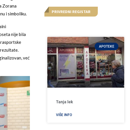
a Zorana
PRIVREDNI REGISTAR
nu i simboliku.
alni
seta nije bila
arasportske
APOTEKE
rezultate.
ginalizovan, već
Tanja lek
VIŠE INFO