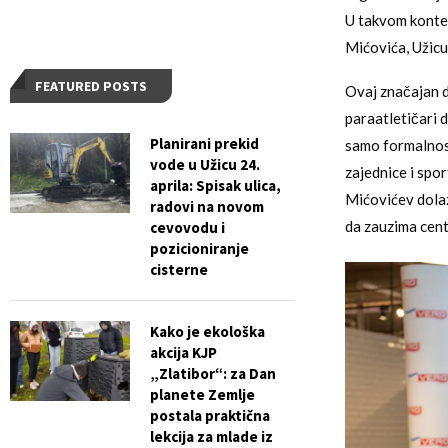
U takvom konte
Mićovića, Uži
FEATURED POSTS
Ovaj značajan d
paraatletičari d
Planirani prekid
samo formalnost
vode u Užicu 24.
zajednice i spo
aprila: Spisak ulica,
Mićovićev dolaz
radovi na novom
da zauzima centr
cevovodu i
pozicioniranje
cisterne
Kako je ekološka
akcija KJP
„Zlatibor“: za Dan
planete Zemlje
postala praktična
lekcija za mlade iz