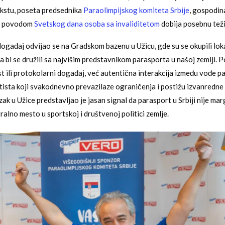
kstu, poseta predsednika
Paraolimpijskog komiteta Srbije
, gospodin
cu povodom
Svetskog dana osoba sa invaliditetom
dobija posebnu teži
ogađaj odvijao se na Gradskom bazenu u Užicu, gde su se okupili lok
a bi se družili sa najvišim predstavnikom parasporta u našoj zemlji. Po
 ili protokolarni događaj, već autentična interakcija između vođe p
rtista koji svakodnevno prevazilaze ograničenja i postižu izvanredne 
ak u Užice predstavljao je jasan signal da parasport u Srbiji nije mar
alno mesto u sportskoj i društvenoj politici zemlje.