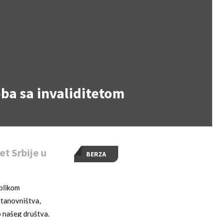
oba sa invaliditetom
t Srbije u
BERZA
oblikom
stanovništva,
o našeg društva.