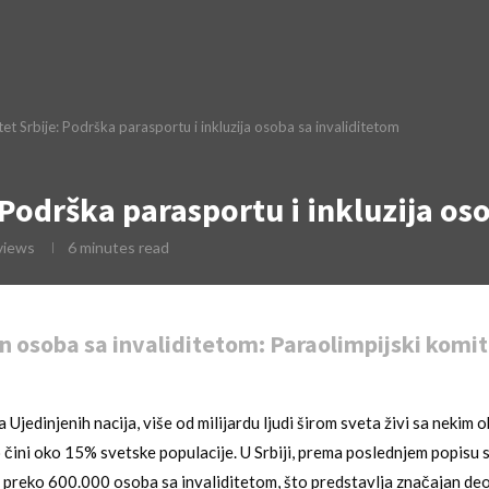
et Srbije: Podrška parasportu i inkluzija osoba sa invaliditetom
 Podrška parasportu i inkluzija os
views
6 minutes read
n osoba sa invaliditetom: Paraolimpijski komite
jedinjenih nacija, više od milijardu ljudi širom sveta živi sa nekim 
to čini oko 15% svetske populacije. U Srbiji, prema poslednjem popisu 
 preko 600.000 osoba sa invaliditetom, što predstavlja značajan de