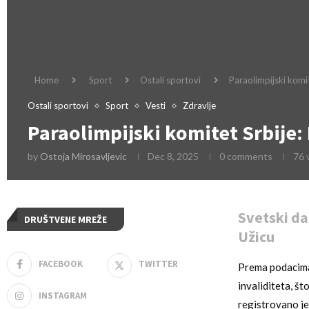
Home
Sport
Ostali sportovi
Paraolimpijski komit
Ostali sportovi
Sport
Vesti
Zdravlje
Paraolimpijski komitet Srbije:
by
Ostoja Mirosavljevic
Dec 8, 2025
0 comments
76
Svetski da
DRUŠTVENE MREŽE
Užicu
FACEBOOK
TWITTER
Prema podacima U
invaliditeta, š
INSTAGRAM
registrovano je