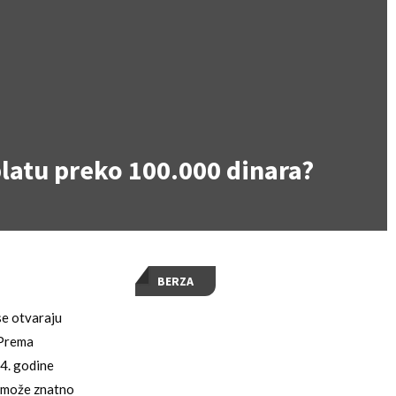
platu preko 100.000 dinara?
BERZA
se otvaraju
 Prema
24. godine
a može znatno