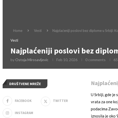
Home
Vesti
Najplaćeniji poslovi bez diplome u Srbiji:
Vesti
Najplaćeniji poslovi bez diplo
by
Ostoja Mirosavljevic
Feb 10, 2026
0 comments
65
Najplaćenij
DRUŠTVENE MREŽE
U Srbiji, gde j
FACEBOOK
TWITTER
vrata za one ko
podacima Zavoda
INSTAGRAM
iznosila je oko