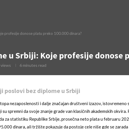
 Koje profesije donose platu preko 100.000 dinara?
me u Srbiji: Koje profesije donose 
views
6 minutes read
i poslovi bez diplome u Srbiji
e stopa nezaposlenosti i dalje značajan društveni izazov, istovremeno 
ji su spremni da svoje znanje grade van klasičnih akademskih okvira.
 za statistiku Republike Srbije, prosečna neto plata u februaru 20
 95.000 dinara, ali tržište pokazuje da postoje cele niše gde se zarad