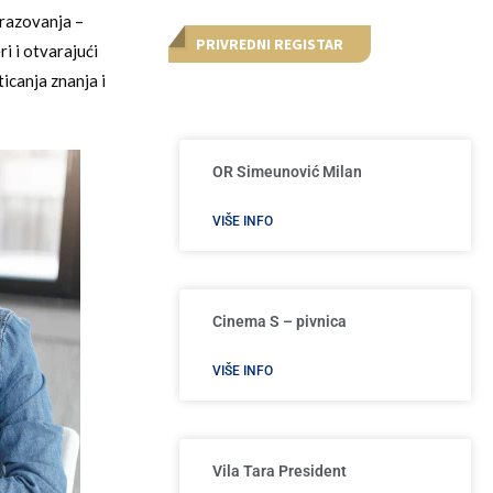
brazovanja –
PRIVREDNI REGISTAR
i i otvarajući
ticanja znanja i
OR Simeunović Milan
VIŠE INFO
Cinema S – pivnica
VIŠE INFO
Vila Tara President