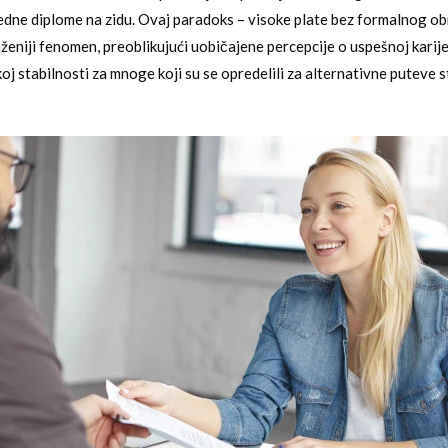
jedne diplome na zidu. Ovaj paradoks – visoke plate bez formalnog o
ženiji fenomen, preoblikujući uobičajene percepcije o uspešnoj karijer
koj stabilnosti za mnoge koji su se opredelili za alternativne puteve s