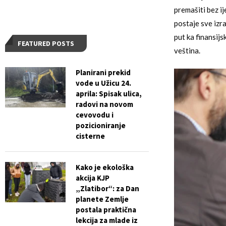
premašiti bez i
postaje sve izra
put ka finansijs
FEATURED POSTS
veština.
Planirani prekid
vode u Užicu 24.
aprila: Spisak ulica,
radovi na novom
cevovodu i
pozicioniranje
cisterne
Kako je ekološka
akcija KJP
„Zlatibor“: za Dan
planete Zemlje
postala praktična
lekcija za mlade iz