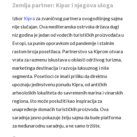
Zemlja partner: Kipar i njegova uloga
Izbor
Kipra
za zvaničnog partnera ovogodišnjeg sajma
nije slučajan. Ova mediteranska ostrvska država dugi
niz godina je jedan od vodećih turističkih proizvođača u
Evropi, sa punim oporavkom od pandemije i stalnim
rastom broja posetilaca. Partnerstvo sa Kiprom otvara
vrata za razmenu iskustava u oblasti održivog turizma,
marketinga destinacija i razvoja luksuznog i niše
segmenta. Posetioci će imati priliku da direktno
upoznaju jedinstvenu ponudu Kipra, od antičkih
arheoloških lokaliteta do savremenih marina i vinarskih
regiona, što može poslužiti kao inspiracija za
unapređenje domaćih turističkih proizvoda. Ova
saradnja jasno pokazuje želju sajma da bude platforma
za međunarodnu saradnju, a ne samo tržište.