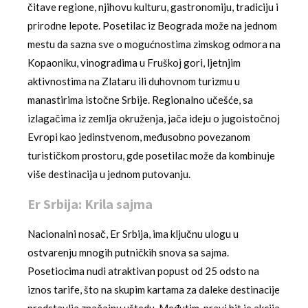
čitave regione, njihovu kulturu, gastronomiju, tradiciju i
prirodne lepote. Posetilac iz Beograda može na jednom
mestu da sazna sve o mogućnostima zimskog odmora na
Kopaoniku, vinogradima u Fruškoj gori, ljetnjim
aktivnostima na Zlataru ili duhovnom turizmu u
manastirima istočne Srbije. Regionalno učešće, sa
izlagačima iz zemlja okruženja, jača ideju o jugoistočnoj
Evropi kao jedinstvenom, međusobno povezanom
turističkom prostoru, gde posetilac može da kombinuje
više destinacija u jednom putovanju.
Er Srbija: Krila sajma
Nacionalni nosač, Er Srbija, ima ključnu ulogu u
ostvarenju mnogih putničkih snova sa sajma.
Posetiocima nudi atraktivan popust od 25 odsto na
iznos tarife, što na skupim kartama za daleke destinacije
predstavlja značajnu uštedu. Međutim, pravi hit je akcija