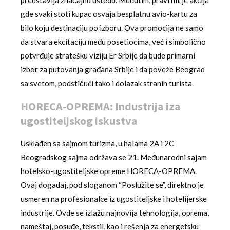
gde svaki stoti kupac osvaja besplatnu avio-kartu za
bilo koju destinaciju po izboru. Ova promocija ne samo
da stvara ekcitaciju među posetiocima, već i simbolično
potvrđuje stratešku viziju Er Srbije da bude primarni
izbor za putovanja građana Srbije i da poveže Beograd
sa svetom, podstičući tako i dolazak stranih turista.
HORECA-OPREMA: Industrija iza
ugostiteljskog iskustva
Usklađen sa sajmom turizma, u halama 2A i 2C
Beogradskog sajma održava se 21. Međunarodni sajam
hotelsko-ugostiteljske opreme HORECA-OPREMA.
Ovaj događaj, pod sloganom “Poslužite se”, direktno je
usmeren na profesionalce iz ugostiteljske i hotelijerske
industrije. Ovde se izlažu najnovija tehnologija, oprema,
nameštaj, posuđe, tekstil, kao i rešenja za energetsku