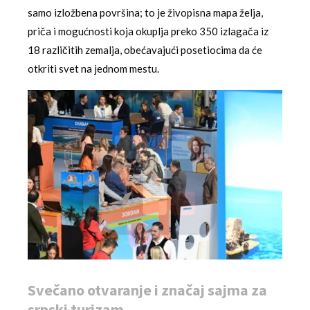
samo izložbena površina; to je živopisna mapa želja,
priča i mogućnosti koja okuplja preko 350 izlagača iz
18 različitih zemalja, obećavajući posetiocima da će
otkriti svet na jednom mestu.
Svečano otvaranje i značaj sajma za
srpski turizam