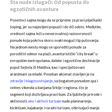
Šta nude izlagači: Od popusta do
egzotičnih avantura
Posetioci sajma mogu da se pripreme za pravi pljačkaški
šoping, jer su najavljeni popusti i do 60 odsto. Međutim,
vrednost sajma leži u neverovatnoj raznovrsnosti
ponude koja pokriva skoro svaki mogući tip putovanja.
Na jednom mestu mogu se uporediti ponude za
porodični odmor na plaži, avanturistički “city break” u
evropskim metropolama, daleke i egzotične destinacije
poput Sejšela ili Maldiva, kao i specijalizovani
aranžmani za mlade. Poseban akcenat stavljen je na
zdravlje i blagosostojanje
, sa bogatom ponudom spa i
velnes vikenda u banjama Srbije i regiona, što je
segment koji doživljava pravi bum. Za ljubitelje prirode i
aktivnosti,
eko i aktivni turizam
nude planinarenje,
biciklizam, kajakanje i ruralni turizam, otkrivajući manje