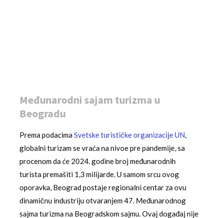
Međunarodni sajam turizma u
Beogradu
Prema podacima
Svetske turističke organizacije UN
,
globalni turizam se vraća na nivoe pre pandemije, sa
procenom da će 2024. godine broj međunarodnih
turista premašiti 1,3 milijarde. U samom srcu ovog
oporavka, Beograd postaje regionalni centar za ovu
dinamičnu industriju otvaranjem 47. Međunarodnog
sajma turizma na Beogradskom sajmu. Ovaj događaj nije