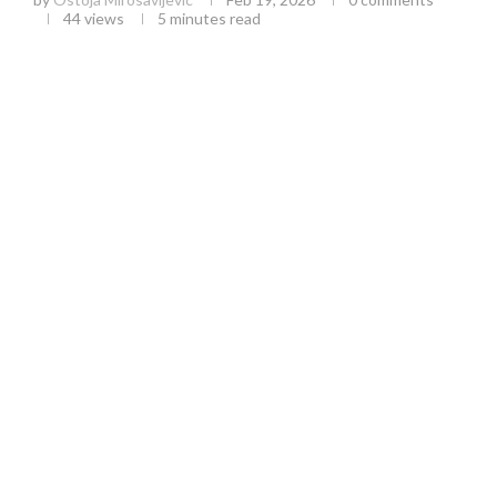
44
views
5 minutes read