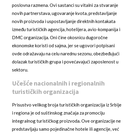
poslovna razmena. Ovi sastanci su vitalni za stvaranje
novih partnerstava, ugovaranje kvota, predstavljanje
novih proizvoda i uspostavljanje direktnih kontakata
između turističkih agencija, hotelijera, avio-kompanija i
DMC organizacija. Oni čine okosnicu dugoročne
ekonomske koristi od sajma, jer se ugovori potpisani
ovde odražavaju na celu narednu sezonu, obezbeđujući
dolazak turističkih grupa i povećavajući zaposlenost u
sektoru.
Učešće nacionalnih i regionalnih
turističkih organizacija
Prisustvo velikog broja turističkih organizacija iz Srbije
i regiona je od suštinskog značaja za promociju
integralnog turističkog proizvoda. Ove organizacije ne
predstavljaju samo pojedinačne hotele ili agencije, već