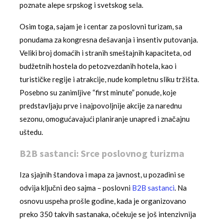
poznate alepe srpskog i svetskog sela.
Osim toga, sajam je i centar za poslovni turizam, sa
ponudama za kongresna dešavanja i insentiv putovanja.
Veliki broj domaćih i stranih smeštajnih kapaciteta, od
budžetnih hostela do petozvezdanih hotela, kao i
turističke regije i atrakcije, nude kompletnu sliku tržišta.
Posebno su zanimljive “first minute” ponude, koje
predstavljaju prve i najpovoljnije akcije za narednu
sezonu, omogućavajući planiranje unapred i značajnu
uštedu.
B2B sastanci: Srce poslovnog turizma
Iza sjajnih štandova i mapa za javnost, u pozadini se
odvija ključni deo sajma – poslovni
B2B sastanci
. Na
osnovu uspeha prošle godine, kada je organizovano
preko 350 takvih sastanaka, očekuje se još intenzivnija