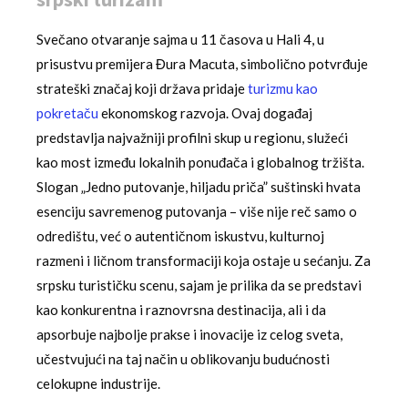
Svečano otvaranje sajma u 11 časova u Hali 4, u
prisustvu premijera Đura Macuta, simbolično potvrđuje
strateški značaj koji država pridaje
turizmu kao
pokretaču
ekonomskog razvoja. Ovaj događaj
predstavlja najvažniji profilni skup u regionu, služeći
kao most između lokalnih ponuđača i globalnog tržišta.
Slogan „Jedno putovanje, hiljadu priča” suštinski hvata
esenciju savremenog putovanja – više nije reč samo o
odredištu, već o autentičnom iskustvu, kulturnoj
razmeni i ličnom transformaciji koja ostaje u sećanju. Za
srpsku turističku scenu, sajam je prilika da se predstavi
kao konkurentna i raznovrsna destinacija, ali i da
apsorbuje najbolje prakse i inovacije iz celog sveta,
učestvujući na taj način u oblikovanju budućnosti
celokupne industrije.