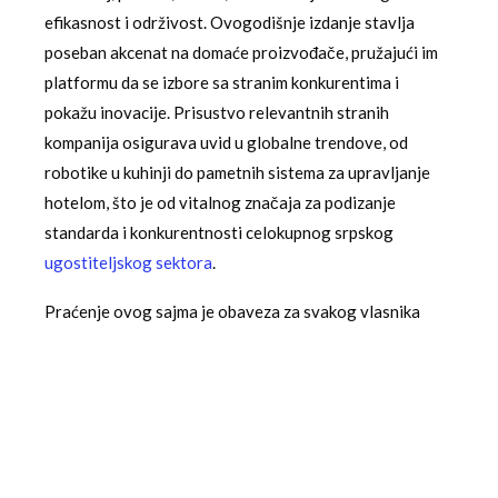
efikasnost i održivost. Ovogodišnje izdanje stavlja
poseban akcenat na domaće proizvođače, pružajući im
platformu da se izbore sa stranim konkurentima i
pokažu inovacije. Prisustvo relevantnih stranih
kompanija osigurava uvid u globalne trendove, od
robotike u kuhinji do pametnih sistema za upravljanje
hotelom, što je od vitalnog značaja za podizanje
standarda i konkurentnosti celokupnog srpskog
ugostiteljskog sektora
.
Praćenje ovog sajma je obaveza za svakog vlasnika
restorana, kafića, hotela ili keteringa koji želi da ostane
u toku sa trendovima, obnovi opremu i unapredi
poslovanje. Integracija dva sajma – turizma i opreme –
stvara sinergijski efekat, jer kvalitet turističkog
iskustva direktno zavisi od kvaliteta ugostiteljske
infrastrukture.