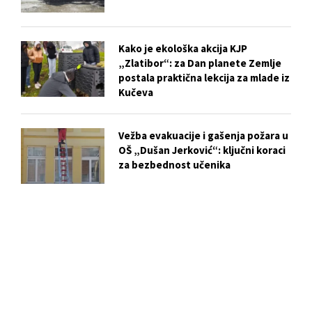
Kako je ekološka akcija KJP
„Zlatibor“: za Dan planete Zemlje
postala praktična lekcija za mlade iz
Kučeva
Vežba evakuacije i gašenja požara u
OŠ „Dušan Jerković“: ključni koraci
za bezbednost učenika
Biser skriven u centru Užica: Istorija
i tajne Crkve Svetog Marka
Slobodan Ristović i njegova