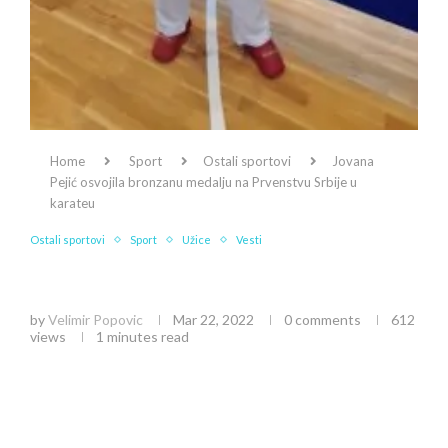
Home
Sport
Ostali sportovi
Jovana
Pejić osvojila bronzanu medalju na Prvenstvu Srbije u
karateu
Ostali sportovi
Sport
Užice
Vesti
Jovana Pejić osvojila bronzanu medalju na
Prvenstvu Srbije u karateu
by
Velimir Popovic
Mar 22, 2022
0 comments
612
views
1 minutes read