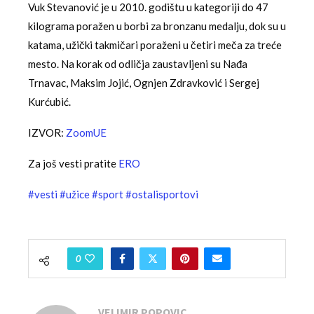
Vuk Stevanović je u 2010. godištu u kategoriji do 47
kilograma poražen u borbi za bronzanu medalju, dok su u
katama, užički takmičari poraženi u četiri meča za treće
mesto. Na korak od odličja zaustavljeni su Nađa
Trnavac, Maksim Jojić, Ognjen Zdravković i Sergej
Kurćubić.
IZVOR:
ZoomUE
Za još vesti pratite
ERO
#vesti
#užice
#sport
#ostalisportovi
0
VELIMIR POPOVIC