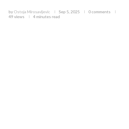
teniski turnir na Zlatiboru 2025
by
Ostoja Mirosavljevic
Sep 5, 2025
0 comments
49
views
4 minutes read