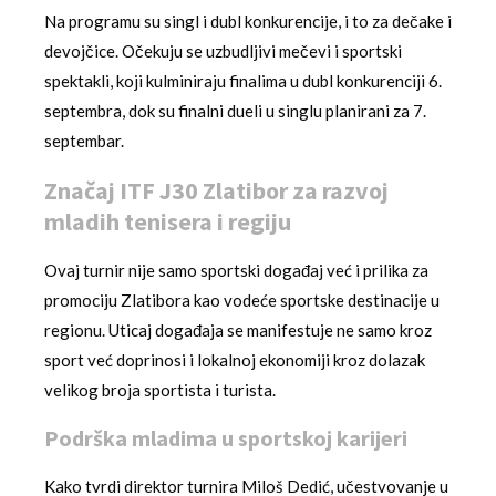
Na programu su singl i dubl konkurencije, i to za dečake i
devojčice. Očekuju se uzbudljivi mečevi i sportski
spektakli, koji kulminiraju finalima u dubl konkurenciji 6.
septembra, dok su finalni dueli u singlu planirani za 7.
septembar.
Značaj ITF J30 Zlatibor za razvoj
mladih tenisera i regiju
Ovaj turnir nije samo sportski događaj već i prilika za
promociju Zlatibora kao vodeće sportske destinacije u
regionu. Uticaj događaja se manifestuje ne samo kroz
sport već doprinosi i lokalnoj ekonomiji kroz dolazak
velikog broja sportista i turista.
Podrška mladima u sportskoj karijeri
Kako tvrdi direktor turnira Miloš Dedić, učestvovanje u