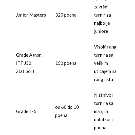
završni
Junior Masters
320 poena
turnir za
najbolje
juniore
Visoki rang
Grade A (npr.
turnira sa
ITF J30
150 poena
velikim
Zlatibor)
uticajem na
rang listu
Niži nivoi
turnira sa
od 60 do 10
Grade 1-5
manjim
poena
dobitkom
poena