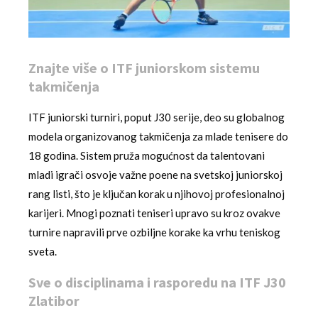
Znajte više o ITF juniorskom sistemu
takmičenja
ITF juniorski turniri, poput J30 serije, deo su globalnog
modela organizovanog takmičenja za mlade tenisere do
18 godina. Sistem pruža mogućnost da talentovani
mladi igrači osvoje važne poene na svetskoj juniorskoj
rang listi, što je ključan korak u njihovoj profesionalnoj
karijeri. Mnogi poznati teniseri upravo su kroz ovakve
turnire napravili prve ozbiljne korake ka vrhu teniskog
sveta.
Sve o disciplinama i rasporedu na ITF J30
Zlatibor