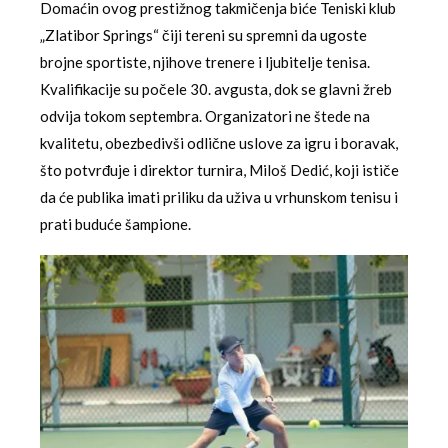
Domaćin ovog prestižnog takmičenja biće Teniski klub
„Zlatibor Springs“ čiji tereni su spremni da ugoste
brojne sportiste, njihove trenere i ljubitelje tenisa.
Kvalifikacije su počele 30. avgusta, dok se glavni žreb
odvija tokom septembra. Organizatori ne štede na
kvalitetu, obezbedivši odlične uslove za igru i boravak,
što potvrđuje i direktor turnira, Miloš Dedić, koji ističe
da će publika imati priliku da uživa u vrhunskom tenisu i
prati buduće šampione.