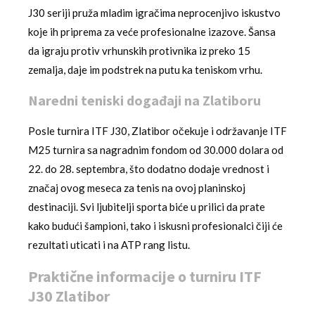
J30 seriji pruža mladim igračima neprocenjivo iskustvo
koje ih priprema za veće profesionalne izazove. Šansa
da igraju protiv vrhunskih protivnika iz preko 15
zemalja, daje im podstrek na putu ka teniskom vrhu.
Naredni teniski događaji na Zlatiboru
Posle turnira ITF J30, Zlatibor očekuje i održavanje ITF
M25 turnira sa nagradnim fondom od 30.000 dolara od
22. do 28. septembra, što dodatno dodaje vrednost i
značaj ovog meseca za tenis na ovoj planinskoj
destinaciji. Svi ljubitelji sporta biće u prilici da prate
kako budući šampioni, tako i iskusni profesionalci čiji će
rezultati uticati i na ATP rang listu.
Praktične informacije o turniru ITF
J30 Zlatibor