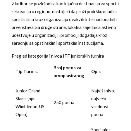
Zlatibor se pozicionira kao ključna destinacija za sport i
rekreaciju u regionu, nastojeći da pruži podršku mladim
sportistima kroz organizaciju ovakvih internacionalnih
prvenstava. Sa druge strane, lokalna zajednica aktivno
učestvuje u organizaciji i promociji događaja kroz
saradnju sa opštinskim i sportskim institucijama.
Pregled kategorija i nivoa ITF juniorskih turnira
Broj poena za
Tip Turnira
Opis
prvoplasiranog
Junior Grand
Najviši nivo,
Slams (npr.
najveća
250 poena
Wimbledon, US
vrednost
Open)
poena
Specijalni