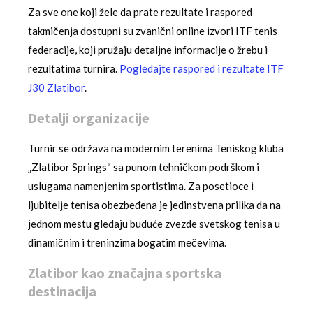
Za sve one koji žele da prate rezultate i raspored
takmičenja dostupni su zvanični online izvori ITF tenis
federacije, koji pružaju detaljne informacije o žrebu i
rezultatima turnira.
Pogledajte raspored i rezultate ITF
J30 Zlatibor
.
Detalji organizacije
Turnir se održava na modernim terenima Teniskog kluba
„Zlatibor Springs“ sa punom tehničkom podrškom i
uslugama namenjenim sportistima. Za posetioce i
ljubitelje tenisa obezbeđena je jedinstvena prilika da na
jednom mestu gledaju buduće zvezde svetskog tenisa u
dinamičnim i treninzima bogatim mečevima.
Zlatibor kao značajna sportska
destinacija