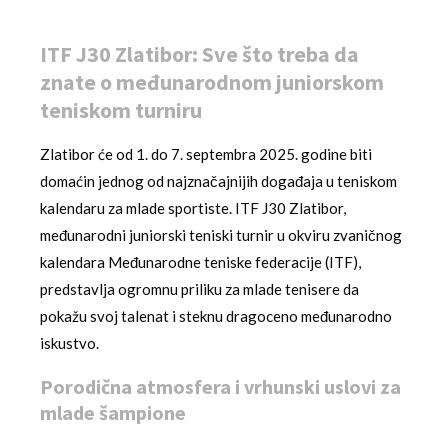
ITF J30 Zlatibor: Sve što treba da
znate o međunarodnom juniorskom
teniskom turniru
Zlatibor će od 1. do 7. septembra 2025. godine biti
domaćin jednog od najznačajnijih događaja u teniskom
kalendaru za mlade sportiste. ITF J30 Zlatibor,
međunarodni juniorski teniski turnir u okviru zvaničnog
kalendara Međunarodne teniske federacije (ITF),
predstavlja ogromnu priliku za mlade tenisere da
pokažu svoj talenat i steknu dragoceno međunarodno
iskustvo.
Porodična atmosfera i vrhunski uslovi za
mlade šampione