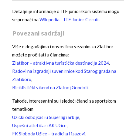
Detaljnije informacije o ITF juniorskom sistemu mogu
se pronaći na
Wikipedia – ITF Junior Circuit
.
Povezani sadržaji
Više o događajima i novostima vezanim za Zlatibor
možete pročitati u člancima:
Zlatibor – atraktivna turistička destinacija 2024
,
Radovi na izgradnji suvenirnice kod Starog grada na
Zlatiboru
,
Biciklistički vikend na Zlatnoj Gondoli
.
Takođe, interesantni su i sledeći članci sa sportskom
tematikom:
Užički odbojkaši u Superligi Srbije
,
Uspešni atletičari AK Užice
,
FK Sloboda Užice – tradicija i izazovi
.