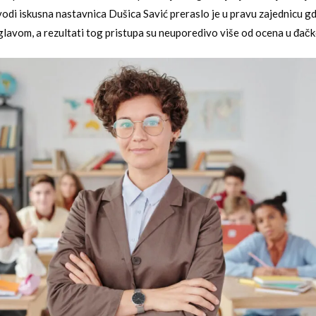
vodi iskusna nastavnica Dušica Savić preraslo je u pravu zajednicu g
glavom, a rezultati tog pristupa su neuporedivo više od ocena u đačkoj