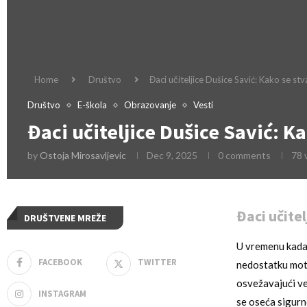
Home
Društvo
Đaci učiteljice Dušice Savić: Kako se stv
Društvo
E-škola
Obrazovanje
Vesti
Đaci učiteljice Dušice Savić: K
by
Ostoja Mirosavljevic
Dec 9, 2025
0 comments
78
Đaci učitel
DRUŠTVENE MREŽE
U vremenu kada
FACEBOOK
TWITTER
nedostatku moti
osvežavajući ve
INSTAGRAM
se oseća sigurno