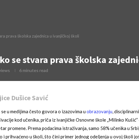
ara prava školska zajednica u ivanjičkoj školi
ako se stvara prava školska zajedni
views
6 minutes read
jice Dušice Savić
 se u medijima često govora o izazovima u
obrazovanju
, disciplinar
vacije kod učenika, priča iz ivanjičke Osnovne škole „Milinko Kušić”
tar promene. Prema podacima istraživanja, samo 58% učenika u Srbiji
 i prihvaćeno u školi, što čini primer jednog odeljenja u ovoj školi jo