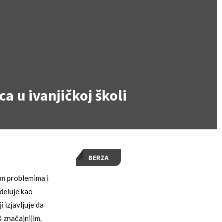
ca u ivanjičkoj školi
BERZA
nim problemima i
 deluje kao
 izjavljuje da
š značajnijim.