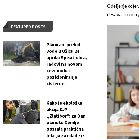
Odeljenje koje 
dešava srcem i 
FEATURED POSTS
Planirani prekid
vode u Užicu 24.
aprila: Spisak ulica,
radovi na novom
cevovodu i
pozicioniranje
cisterne
Kako je ekološka
akcija KJP
„Zlatibor“: za Dan
planete Zemlje
postala praktična
lekcija za mlade iz