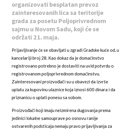
organizovati besplatan prevoz
zainteresovanih lica sa teritorije
grada za posetu Poljoprivrednom
sajmu u Novom Sadu, koji će se
održati 21. maja.
Prijavljivanje će se obavljati u zgradi Gradske kuće od, u
kancelariji broj 28. Kao dokaz da je domaćinstvo
registrovano potrebno je dostaviti na uvid potvrdu o
registrovanom poljoprivrednom domaćinstvu.
Zainteresovani proizvođači su u obavezi da izvrše
uplatu za kupovinu ulaznice koja iznosi 600 dinara i da
priznanicu o uplati ponesu sa sobom.
Proizvođači koji imaju neizmirena dugovanja prema
jedinici lokalne samouprave po osnovu ranije
ostvarenih podsticaja nemaju pravo prijavljivanja za