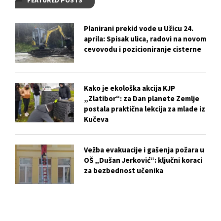
FEATURED POSTS
Planirani prekid vode u Užicu 24.
aprila: Spisak ulica, radovi na novom
cevovodu i pozicioniranje cisterne
Kako je ekološka akcija KJP
„Zlatibor“: za Dan planete Zemlje
postala praktična lekcija za mlade iz
Kučeva
Vežba evakuacije i gašenja požara u
OŠ „Dušan Jerković“: ključni koraci
za bezbednost učenika
Biser skriven u centru Užica: Istorija
i tajne Crkve Svetog Marka