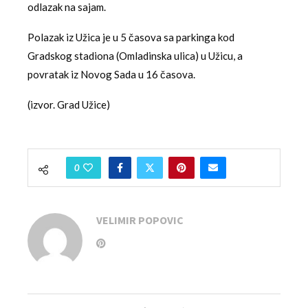
odlazak na sajam.
Polazak iz Užica je u 5 časova sa parkinga kod
Gradskog stadiona (Omladinska ulica) u Užicu, a
povratak iz Novog Sada u 16 časova.
(izvor. Grad Užice)
0
VELIMIR POPOVIC