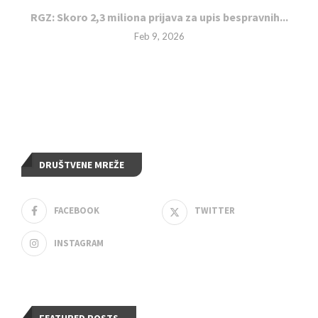
RGZ: Skoro 2,3 miliona prijava za upis bespravnih...
Feb 9, 2026
DRUŠTVENE MREŽE
FACEBOOK
TWITTER
INSTAGRAM