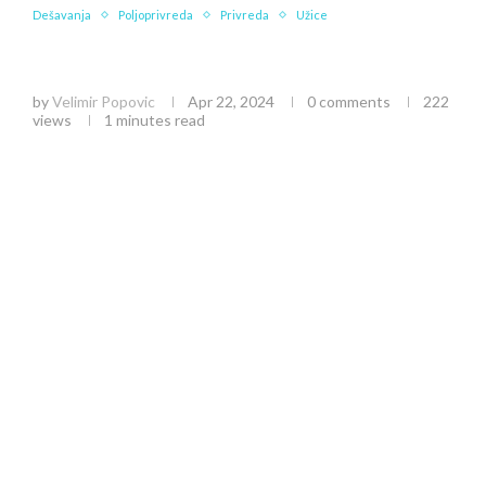
Dešavanja
Poljoprivreda
Privreda
Užice
Besplatan prevoz za posetu Poljoprivrednom
sajmu u Novom Sadu
by
Velimir Popovic
Apr 22, 2024
0 comments
222
views
1 minutes read