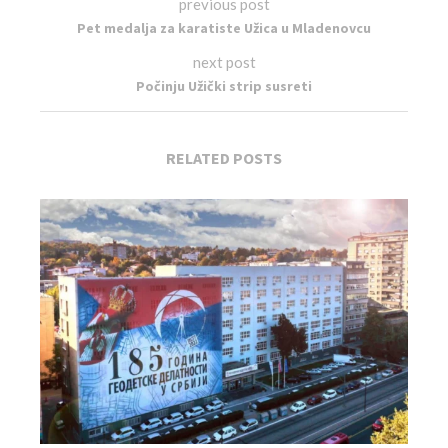
previous post
Pet medalja za karatiste Užica u Mladenovcu
next post
Počinju Užički strip susreti
RELATED POSTS