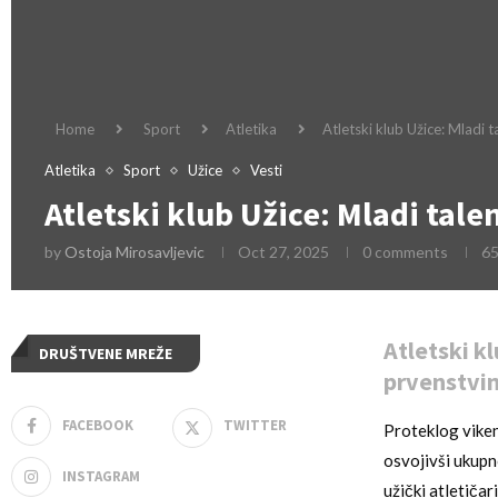
Home
Sport
Atletika
Atletski klub Užice: Mladi 
Atletika
Sport
Užice
Vesti
Atletski klub Užice: Mladi tal
by
Ostoja Mirosavljevic
Oct 27, 2025
0 comments
6
Atletski k
DRUŠTVENE MREŽE
prvenstvi
FACEBOOK
TWITTER
Proteklog viken
osvojivši ukupn
INSTAGRAM
užički atletičar