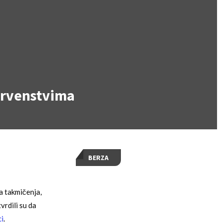
 prvenstvima
BERZA
a takmičenja,
vrdili su da
ci
.