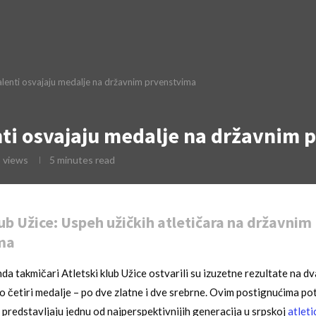
talenti osvajaju medalje na državnim prvenstvima
enti osvajaju medalje na državnim
5
views
5 minutes read
lub Užice: Uspeh užičkih atletičara na državnim
ma
da takmičari Atletski klub Užice ostvarili su izuzetne rezultate na dv
o četiri medalje – po dve zlatne i dve srebrne. Ovim postignućima pot
i predstavljaju jednu od najperspektivnijih generacija u srpskoj
atleti