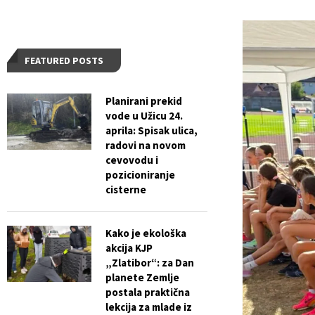
FEATURED POSTS
Planirani prekid
vode u Užicu 24.
aprila: Spisak ulica,
radovi na novom
cevovodu i
pozicioniranje
cisterne
Kako je ekološka
akcija KJP
„Zlatibor“: za Dan
planete Zemlje
postala praktična
lekcija za mlade iz