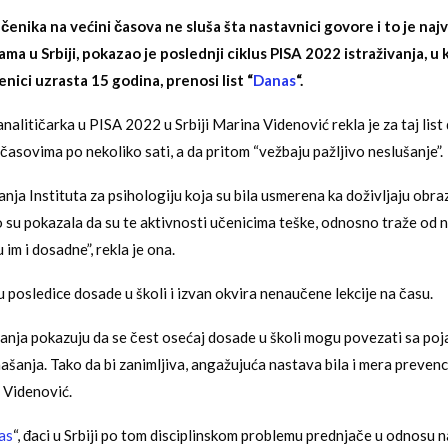
enika na većini časova ne sluša šta nastavnici govore i to je najve
ma u Srbiji, pokazao je poslednji ciklus PISA 2022 istraživanja, u
nici uzrasta 15 godina, prenosi list “
Danas
“.
analitičarka u PISA 2022 u Srbiji Marina Videnović rekla je za taj list
časovima po nekoliko sati, a da pritom “vežbaju pažljivo neslušanje”.
anja Instituta za psihologiju koja su bila usmerena ka doživljaju obr
o su pokazala da su te aktivnosti učenicima teške, odnosno traže od n
 im i dosadne”, rekla je ona.
u posledice dosade u školi i izvan okvira nenaučene lekcije na času.
vanja pokazuju da se čest osećaj dosade u školi mogu povezati sa po
šanja. Tako da bi zanimljiva, angažujuća nastava bila i mera prevenci
e Videnović.
as
“, đaci u Srbiji po tom disciplinskom problemu prednjače u odnosu n