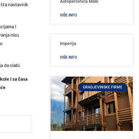
Autoperionica Maki
 šta nastavnik
VIŠE INFO
cijama i
vanja nisu
vu
Imperija
VIŠE INFO
a da slabi.
ole i sa časa
uće
GRADJEVINSKE FIRME