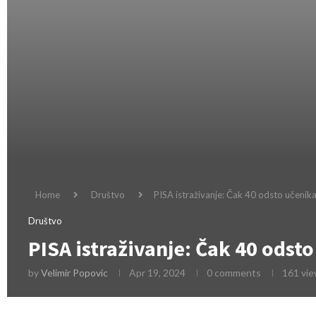
Home
Društvo
PISA istraživanje: Čak 40 odsto učenika
Društvo
PISA istraživanje: Čak 40 odsto
by
Velimir Popovic
Apr 19, 2024
0 comments
161
vie