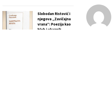
Slobodan Ristović i
njegova „Zavičajna
vrana“: Poezija kao
hleb i ukaznik
vremena
previous post
U petak bez vo