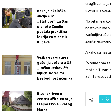
drugih zemalja 
govori na času.
Kako je ekološka
akcija KJP
„Zlatibor“: za Dan
Na pitanje u ko
planete Zemlje
nastavnicima Vi
postala praktična
zanimljiva učen
lekcija za mlade iz
zainteresovano
Kučeva
A kako su nastav
Vežba evakuacije i
gašenja požara u OŠ
“
Vremenom se v
„Dušan Jerković“:
može biti zani
ključni koraci za
zainteresovati
bezbednost učenika
Biser skriven u
centru Užica: Istorija
0
i tajne Crkve Svetog
Marka