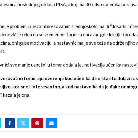
učesnica poslednjeg ciklusa PISA, u kojima 30 odsto učenika ne sluša
me je problem, u nezainteresovanim srednjoškolcima ili “dosadnim” lek
denović je rekla da se vremenom formira obrazac gde lekcije i preda
icima, oni gube motivaciju, a nastavnicima je sve teže da održe njiho
st.
nici sve manje uspešni u tome, dodala je, motivacija učenika nastavlj
erovatno formiraju uverenja kod učenika da ništa što dolazi iz šk
mljivo, korisno i interesantno, a kod nastavnika da je đake nemog
“, kazala je ona.