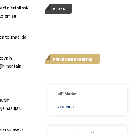
ći disciplinski
BERZA
 kojem su
 da to znači da
azovnih
PRIVREDNI REGISTAR
jih mentalni
MP Market
javom
VIŠE INFO
je nasilja u
a vršnjake iz