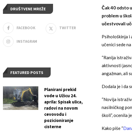
Čak 40 odsto uč
DRUŠTVENE MREŽE
problem u škola
učestvovali uče
FACEBOOK
TWITTER
Psihološkinja i 
INSTAGRAM
učenici sede na 
“Ranija istraživ
aktivnosti jasn
FEATURED POSTS
angažman, ali su
Dodala je i da s
Planirani prekid
vode u Užicu 24.
“Novija istraži
aprila: Spisak ulica,
nasilničkog pona
radovi na novom
cevovodu i
školi”, ocenila j
pozicioniranje
cisterne
Kako piše “
Dan