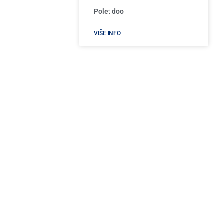
Polet doo
VIŠE INFO
Vila Dođi
 post
 pred
VIŠE INFO
iboru
SKORAŠNJI ČLANCI
Planirani prekid vode u Užicu 24. aprila:
Spisak ulica, radovi na novom cevovodu i
pozicioniranje cisterne
Apr 24, 2026