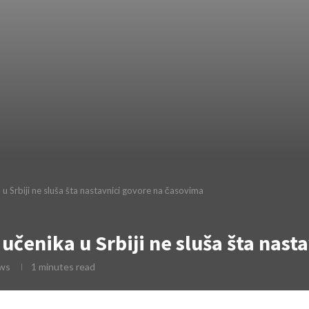
 u Srbiji ne sluša šta nastavnici govore na časovima
 učenika u Srbiji ne sluša šta nas
ws
1 minutes read