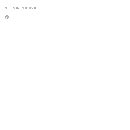
VELIMIR POPOVIC
next
Dela Milorada Pavića
publikom na Zlat
de deo Trga Svetog Save
RELATED POSTS