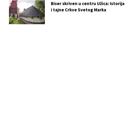
Biser skriven u centru Užica: Istorija
i tajne Crkve Svetog Marka
Slobodan Ristović i njegova
„Zavičajna vrana“: Poezija kao hleb
i ukaznik vremena
BERZA