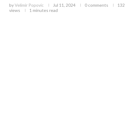
by
Velimir Popovic
Jul 11, 2024
0 comments
132
views
1 minutes read