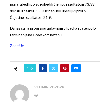
igara, ubedljivo su pobedili Sjenicu rezultatom 73:38,
dok su u basketi 3×3 Užičani bili ubedljivi protiv
Čajetine rezultatom 21:9.
Danas su na programu uglavnom plivačka i vaterpolo
takmičenja na Gradskom bazenu.
ZoomUe
0
VELIMIR POPOVIC