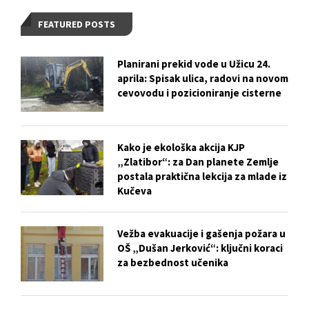
FEATURED POSTS
Planirani prekid vode u Užicu 24.
aprila: Spisak ulica, radovi na novom
cevovodu i pozicioniranje cisterne
Kako je ekološka akcija KJP
„Zlatibor“: za Dan planete Zemlje
postala praktična lekcija za mlade iz
Kučeva
Vežba evakuacije i gašenja požara u
OŠ „Dušan Jerković“: ključni koraci
za bezbednost učenika