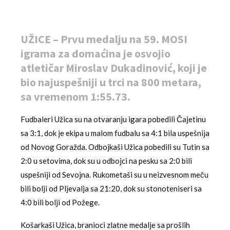
UŽICE – Prvu medalju na 59. MOSI
igrama za domaćina je osvojio
atletičar Miroslav Dukadinović, koji je
bio najuspešniji u trci na 800 metara,
sa vremenom 1:55.73.
Fudbaleri Užica su na otvaranju igara pobedili Čajetinu
sa 3:1, dok je ekipa u malom fudbalu sa 4:1 bila uspešnija
od Novog Goražda. Odbojkaši Užica pobedili su Tutin sa
2:0 u setovima, dok su u odbojci na pesku sa 2:0 bili
uspešniji od Sevojna. Rukometaši su u neizvesnom meču
bili bolji od Pljevalja sa 21:20, dok su stonoteniseri sa
4:0 bili bolji od Požege.
Košarkaši Užica, branioci zlatne medalje sa prošlih