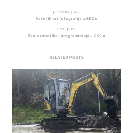
previous post
Veče filma i fotografije u GKC-u
next post
Škola robotike i programiranja u GKC-u
RELATED POSTS