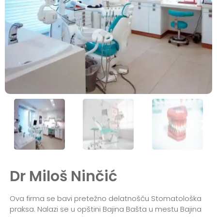
Dr Miloš Ninčić
Ova firma se bavi pretežno delatnošču Stomatološka
praksa. Nalazi se u opštini Bajina Bašta u mestu Bajina