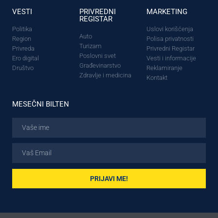
VESTI
PRIVREDNI
MARKETING
REGISTAR
Politika
Uslovi korišćenja
Auto
Region
Polisa privatnosti
Turizam
Privreda
Privredni Registar
Poslovni svet
Ero digital
Vesti i informacije
Građevinarstvo
Društvo
Reklamiranje
Zdravlje i medicina
Kontakt
MESEČNI BILTEN
PRIJAVI ME!