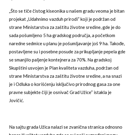
„Što se tiče čistog kiseonika u našem gradu veoma je bitan
projekat „Udahnimo vazduh prirodi“ koji je podržan od
strane Ministarstva za zaštitu životne sredine, gde je do
sada pošumljeno 5 ha gradskog područja, a početkom
naredne sedmice u planu je pošumljavanje još 9 ha. Takođe,
postavljene su i posebne posude za prikupljanje pepela gde
se smanjilo paljenje kontejnera za 70%. Na gradskoj
Skupštini usvojen je Plan kvaliteta vazduha, podržan od
strane Ministarstva za zaštitu životne sredine, a na snazi
je i Odluka o korišćenju isključivo prirodnog gasa za one
pravne subjekte čiji je osnivač Grad Užice“ istakla je
Jovičić.
Na sajtu grada Užica nalazi se zvanična stranica odnosno