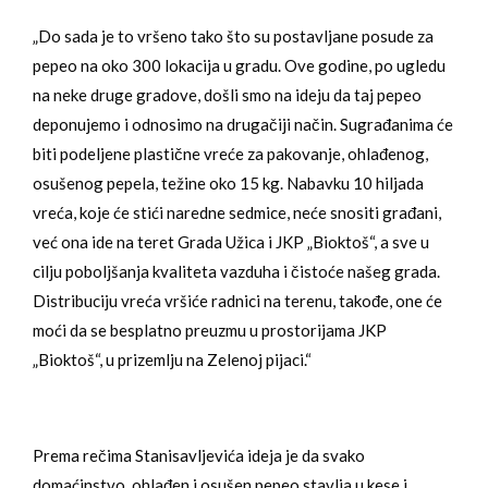
„Do sada je to vršeno tako što su postavljane posude za
pepeo na oko 300 lokacija u gradu. Ove godine, po ugledu
na neke druge gradove, došli smo na ideju da taj pepeo
deponujemo i odnosimo na drugačiji način. Sugrađanima će
biti podeljene plastične vreće za pakovanje, ohlađenog,
osušenog pepela, težine oko 15 kg. Nabavku 10 hiljada
vreća, koje će stići naredne sedmice, neće snositi građani,
već ona ide na teret Grada Užica i JKP „Bioktoš“, a sve u
cilju poboljšanja kvaliteta vazduha i čistoće našeg grada.
Distribuciju vreća vršiće radnici na terenu, takođe, one će
moći da se besplatno preuzmu u prostorijama JKP
„Bioktoš“, u prizemlju na Zelenoj pijaci.“
Prema rečima Stanisavljevića ideja je da svako
domaćinstvo, ohlađen i osušen pepeo stavlja u kese i