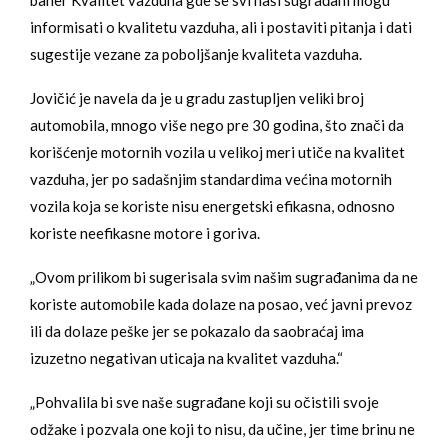
baner Kvalitet vazduha gde se svi naši sugrađani mogu
informisati o kvalitetu vazduha, ali i postaviti pitanja i dati
sugestije vezane za poboljšanje kvaliteta vazduha.
Jovičić je navela da je u gradu zastupljen veliki broj
automobila, mnogo više nego pre 30 godina, što znači da
korišćenje motornih vozila u velikoj meri utiče na kvalitet
vazduha, jer po sadašnjim standardima većina motornih
vozila koja se koriste nisu energetski efikasna, odnosno
koriste neefikasne motore i goriva.
„Ovom prilikom bi sugerisala svim našim sugrađanima da ne
koriste automobile kada dolaze na posao, već javni prevoz
ili da dolaze peške jer se pokazalo da saobraćaj ima
izuzetno negativan uticaja na kvalitet vazduha.“
„Pohvalila bi sve naše sugrađane koji su očistili svoje
odžake i pozvala one koji to nisu, da učine, jer time brinu ne