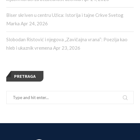
Biser skriven u centru Užica: Istorija i tajne Crkve Svetog
Marka
Apr 24, 2026
Slobodan Ristović i njegova „Zavičajna vrana“: Poezija kao
hleb i ukaznik vremena
Apr 23, 2026
PRETRAGA