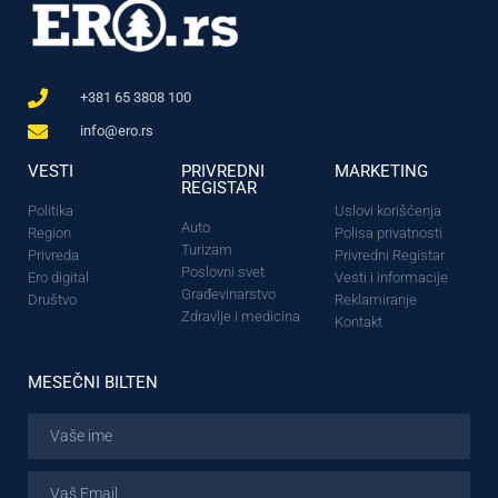
+381 65 3808 100
info@ero.rs
VESTI
PRIVREDNI
MARKETING
REGISTAR
Politika
Uslovi korišćenja
Auto
Region
Polisa privatnosti
Turizam
Privreda
Privredni Registar
Poslovni svet
Ero digital
Vesti i informacije
Građevinarstvo
Društvo
Reklamiranje
Zdravlje i medicina
Kontakt
MESEČNI BILTEN