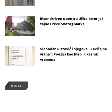
Biser skriven u centru Užica: Istorija i
tajne Crkve Svetog Marka
Slobodan Ristović i njegova „Zavičajna
vrana“: Poezija kao hleb i ukaznik
vremena
BERZA