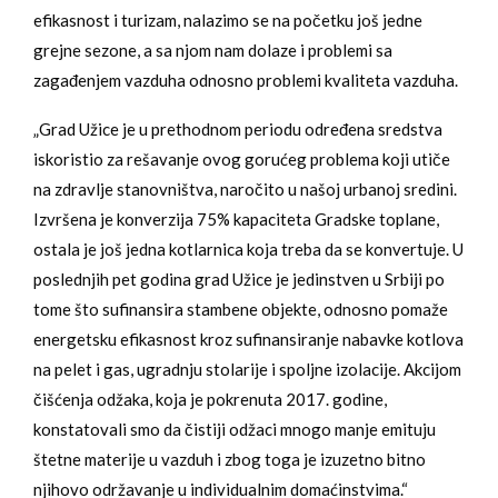
efikasnost i turizam, nalazimo se na početku još jedne
grejne sezone, a sa njom nam dolaze i problemi sa
zagađenjem vazduha odnosno problemi kvaliteta vazduha.
„Grad Užice je u prethodnom periodu određena sredstva
iskoristio za rešavanje ovog gorućeg problema koji utiče
na zdravlje stanovništva, naročito u našoj urbanoj sredini.
Izvršena je konverzija 75% kapaciteta Gradske toplane,
ostala je još jedna kotlarnica koja treba da se konvertuje. U
poslednjih pet godina grad Užice je jedinstven u Srbiji po
tome što sufinansira stambene objekte, odnosno pomaže
energetsku efikasnost kroz sufinansiranje nabavke kotlova
na pelet i gas, ugradnju stolarije i spoljne izolacije. Akcijom
čišćenja odžaka, koja je pokrenuta 2017. godine,
konstatovali smo da čistiji odžaci mnogo manje emituju
štetne materije u vazduh i zbog toga je izuzetno bitno
njihovo održavanje u individualnim domaćinstvima.“