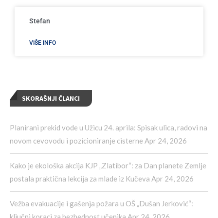
Stefan
VIŠE INFO
SKORAŠNJI ČLANCI
Planirani prekid vode u Užicu 24. aprila: Spisak ulica, radovi na
novom cevovodu i pozicioniranje cisterne
Apr 24, 2026
Kako je ekološka akcija KJP „Zlatibor“: za Dan planete Zemlje
postala praktična lekcija za mlade iz Kučeva
Apr 24, 2026
Vežba evakuacije i gašenja požara u OŠ „Dušan Jerković“:
ključni koraci za bezbednost učenika
Apr 24, 2026