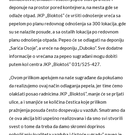
deponuje na prostor pored kontejnera, na mesta gde se
odlaže otpad. JKP „Bioktoš“ će vršiti odnošenje vreća sa
pepelom po planu redovnog odnošenja sa 300 lokacija, gde
su se nalazile posude, a sa ostalih lokacija po redovnom
planu odnošenja otpada. Pepeo će se odlagati na deponiju
„Sarića Osoje“, a vreće na deponiju „Duboko“. Sve dodatne
informacije o vrećama za pepeo sugrađani mogu dobiti
putem kol centra JKP „Bioktoš“ 031/525-427.
„Ovom prilikom apelujem na naše sugrađane da pokušamo
da realizujemo ovaj način odlaganja pepela, jer time ćemo
olakšati posao radnicima JKP „Bioktoš“, manje će se prljati
ulice, a i smanjiće se količina čestica koje prilikom
pražnjenja posuda često dospevaju u vazduh. Smatramo da
će ova akcija biti uspešno realizovana i da smo svi stvorili
svest o tome da treba da damo skromni doprinos
poboljšanju kvaliteta vazduha i čistoće u gradu“ naveo je