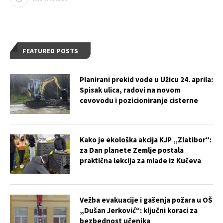
FEATURED POSTS
Planirani prekid vode u Užicu 24. aprila:
Spisak ulica, radovi na novom
cevovodu i pozicioniranje cisterne
Kako je ekološka akcija KJP „Zlatibor“:
za Dan planete Zemlje postala
praktična lekcija za mlade iz Kučeva
Vežba evakuacije i gašenja požara u OŠ
„Dušan Jerković“: ključni koraci za
bezbednost učenika