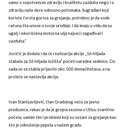
samo o sopstvenom zdravlju i kvalitetu vazduha nego i o
zdravlju naše dece odnosno potomaka. Sugrađani koji
koriste čvrsta goriva za grejanje, potrebno je da vode
računa šta unose u svoje uređaje, i da imaju u vidu da su
ugalj i iskorišćena motorna ulja najveći zagađivači
vazduha.“
Jovičić je dodala i da će realizacija akcije „16 hiljada
stabala za 16 hiljada ložišta“ početi naredne sedmice. Do
sada se za stabla prijavilo oko 500 domaćinstava, a na
proleće se nastavlja akcija.
Ivan Stanisavljević, član Gradskog veća za javna
preduzeća, rekao je da je grejna sezona u Užicu zvanično
počela, samim tim i problemi koji su vezani za grejanje kao
što je odnošenje pepela u našem gradu.