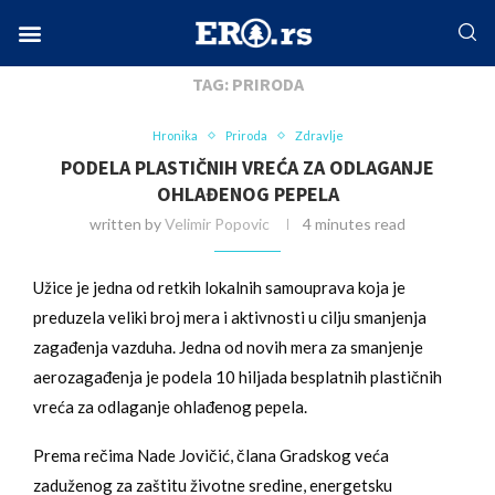
Home
Tags
Posts tagged with "priroda"
Facebook-f
Instagram
Twitter
Linkedin
Envelope
TAG:
PRIRODA
Hronika
Priroda
Zdravlje
PODELA PLASTIČNIH VREĆA ZA ODLAGANJE
OHLAĐENOG PEPELA
written by
Velimir Popovic
4 minutes read
Užice je jedna od retkih lokalnih samouprava koja je
preduzela veliki broj mera i aktivnosti u cilju smanjenja
zagađenja vazduha. Jedna od novih mera za smanjenje
aerozagađenja je podela 10 hiljada besplatnih plastičnih
vreća za odlaganje ohlađenog pepela.
Prema rečima Nade Jovičić, člana Gradskog veća
zaduženog za zaštitu životne sredine, energetsku