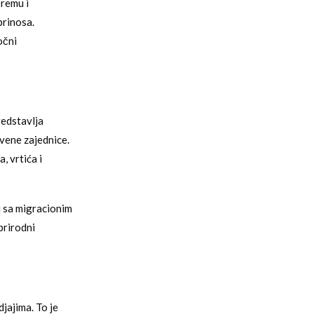
premu i
prinosa.
očni
redstavlja
vene zajednice.
, vrtića i
u sa migracionim
prirodni
jajima. To je