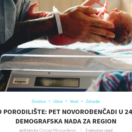
Društvo
Užice
Vesti
Zdravlje
 PORODILIŠTE: PET NOVOROĐENČADI U 24
DEMOGRAFSKA NADA ZA REGION
written by
Ostoja Mirosavljevic
3 minutes read