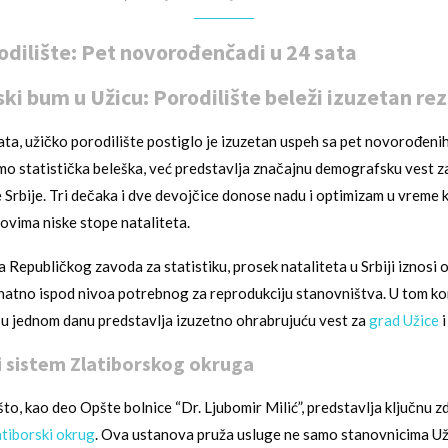
odilište: Pet novorođenčadi u 24 sata
i bum u Užicu: Porodilište beleži izuzetan rez
ata, užičko porodilište postiglo je izuzetan uspeh sa pet novorođeni
mo statistička beleška, već predstavlja značajnu demografsku vest z
Srbije. Tri dečaka i dve devojčice donose nadu i optimizam u vreme k
ovima niske stope nataliteta.
Republičkog zavoda za statistiku, prosek nataliteta u Srbiji iznosi 
 znatno ispod nivoa potrebnog za reprodukciju stanovništva. U tom k
u jednom danu predstavlja izuzetno ohrabrujuću vest za
grad Užice
i
 sistem Zlatiborskog okruga
što, kao deo Opšte bolnice “Dr. Ljubomir Milić”, predstavlja ključnu 
tiborski okrug
. Ova ustanova pruža usluge ne samo stanovnicima Uži