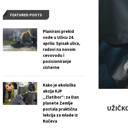
FEATURED POSTS
Planirani prekid
vode u Užicu 24.
aprila: Spisak ulica,
radovi na novom
cevovodu i
pozicioniranje
cisterne
Kako je ekološka
akcija KJP
„Zlatibor“: za Dan
planete Zemlje
UŽIČKO
postala praktična
lekcija za mlade iz
Kučeva