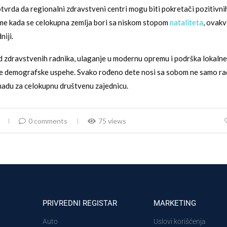
otvrda da regionalni zdravstveni centri mogu biti pokretači pozitivn
me kada se celokupna zemlja bori sa niskom stopom
nataliteta
, ovakv
niji.
d zdravstvenih radnika, ulaganje u modernu opremu i podrška lokalne
će demografske uspehe. Svako rođeno dete nosi sa sobom ne samo ra
 nadu za celokupnu društvenu zajednicu.
0 comments
75 views
PRIVREDNI REGISTAR
MARKETING
Auto
Uslovi korišćenja