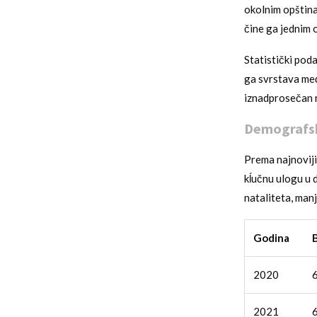
okolnim opština
čine ga jednim o
Statistički pod
ga svrstava međ
iznadprosečan r
Demografska
Prema najnoviji
kĺučnu ulogu u 
nataliteta, man
Godina
B
2020
2021