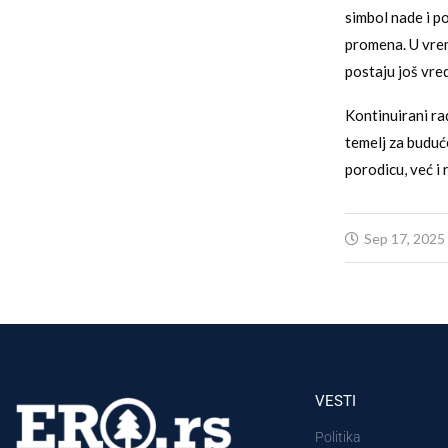
simbol nade i p
promena. U vre
postaju još vred
Kontinuirani ra
temelj za budu
porodicu, već i
Sep 17, 2025
VESTI
Politika