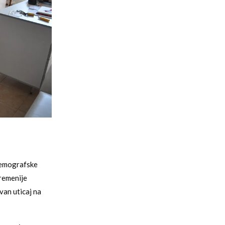
demografske
vremenije
van uticaj na