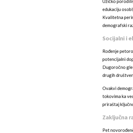
Užičko porodili
edukaciju osobl
Kvalitetna peri
demografski raz
Socijalni i
Rođenje petoro 
potencijalni do
Dugoročno gleda
drugih društveni
Ovakvi demograf
tokovima ka već
priraštaj ključ
Zaključna 
Pet novorođenča