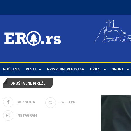
POČETNA
Home
VESTI
Tags
Posts tagged with "Pet novorođenčadi u 24 sata"
PRIVREDNI REGISTAR
UŽICE
SPORT
DRUŠTVENE MREŽE
FACEBOOK
TWITTER
INSTAGRAM