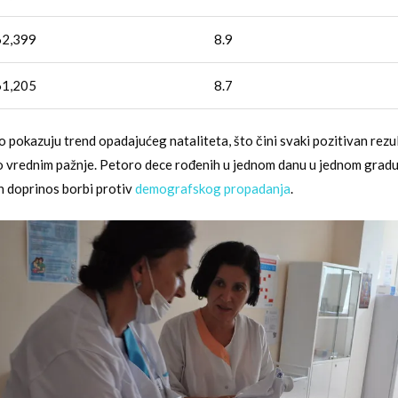
62,399
8.9
61,205
8.7
o pokazuju trend opadajućeg nataliteta, što čini svaki pozitivan rez
 vrednim pažnje. Petoro dece rođenih u jednom danu u jednom gradu
an doprinos borbi protiv
demografskog propadanja
.