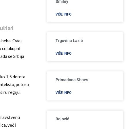
Smiley
VIŠE INFO
ultat
h beba. Ovaj
Trgovina Lazić
a celokupni
VIŠE INFO
ada se Srbija
oko 1,5 deteta
Primadona Shoes
ontekstu, petoro
 širu regiju.
VIŠE INFO
zdravstvenu
Bojović
ca, već i