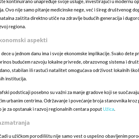
šte kontinuirano unapređuje svoje usluge, investirajući u modernu o
ja. Ovo nije samo pitanje medicinske nege, već i šireg društvenog do
natalna zaštita direktno utiče na zdravlje budućih generacija i dugor
voj regiona.
 ekonomski aspekti
dece u jednom danu ima i svoje ekonomske implikacije. Svako dete p
prinos budućem razvoju lokalne privrede, obrazovnog sistema i društ
no, stabilan ili rastući natalitet omogućava održivost lokalnih škola
h institucija.
ski podsticaji posebno su važni za manje gradove koji se suočavaj
im urbanim centrima. Održavanje i povećanje broja stanovnika kroz 
no je za opstanak i razvoj regionalnih centara poput
Užica
.
razmatranja
di u užičkom porodilištu nije samo vest o uspešno obavljenim porod