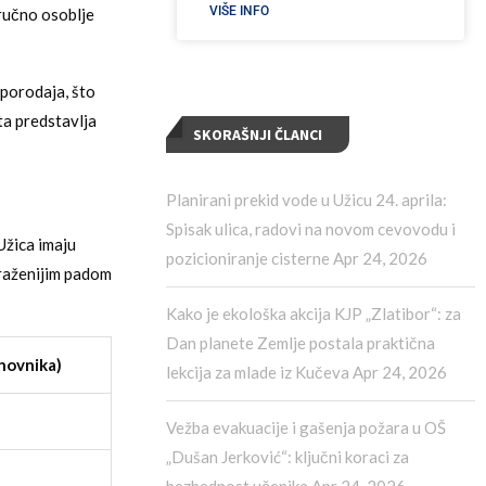
VIŠE INFO
tručno osoblje
 porodaja, što
ta predstavlja
SKORAŠNJI ČLANCI
Planirani prekid vode u Užicu 24. aprila:
Spisak ulica, radovi na novom cevovodu i
Užica imaju
pozicioniranje cisterne
Apr 24, 2026
raženijim padom
Kako je ekološka akcija KJP „Zlatibor“: za
Dan planete Zemlje postala praktična
novnika)
lekcija za mlade iz Kučeva
Apr 24, 2026
Vežba evakuacije i gašenja požara u OŠ
„Dušan Jerković“: ključni koraci za
bezbednost učenika
Apr 24, 2026