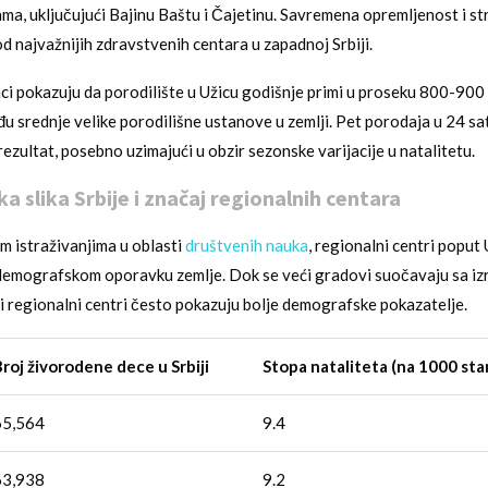
ma, uključujući Bajinu Baštu i Čajetinu. Savremena opremljenost i s
d najvažnijih zdravstvenih centara u zapadnoj Srbiji.
aci pokazuju da porodilište u Užicu godišnje primi u proseku 800-900
u srednje velike porodilišne ustanove u zemlji. Pet porodaja u 24 sa
ezultat, posebno uzimajući u obzir sezonske varijacije u natalitetu.
 slika Srbije i značaj regionalnih centara
m istraživanjima u oblasti
društvenih nauka
, regionalni centri poput 
demografskom oporavku zemlje. Dok se veći gradovi suočavaju sa iz
ji regionalni centri često pokazuju bolje demografske pokazatelje.
roj živorodene dece u Srbiji
Stopa nataliteta (na 1000 sta
65,564
9.4
63,938
9.2