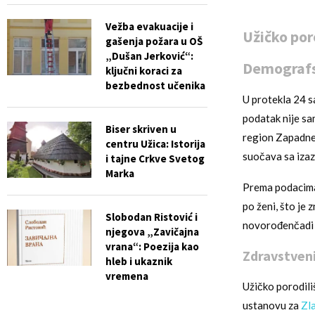
Vežba evakuacije i
Užičko por
gašenja požara u OŠ
„Dušan Jerković“:
Demografsk
ključni koraci za
bezbednost učenika
U protekla 24 s
podatak nije sa
Biser skriven u
region Zapadne 
centru Užica: Istorija
suočava sa izaz
i tajne Crkve Svetog
Marka
Prema podacima 
po ženi, što je
Slobodan Ristović i
novorođenčadi 
njegova „Zavičajna
vrana“: Poezija kao
Zdravstveni
hleb i ukaznik
vremena
Užičko porodili
ustanovu za
Zla