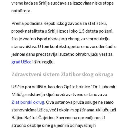
vreme kada se Srbija suočava sa izazovima niske stope
nataliteta.
Prema podacima Republičkog zavoda za statistiku,
prosek nataliteta u Srbiji iznosi oko 1,5 deteta po ženi,
što je znatno ispod nivoa potrebnog za reprodukciju
stanovništva. U tom kontekstu, petoro novorođenčadi u
jednom danu predstavlja izuzetno ohrabrujuću vest za
grad Užice
i širu regiju.
Zdravstveni sistem Zlatiborskog okruga
Užičko porodilišto, kao deo Opšte bolnice “Dr. Ljubomir
Milić”, predstavlja ključnu zdravstvenu ustanovu za
Zlatiborski okrug
. Ova ustanova pruža usluge ne samo
stanovnicima Užica, već i okolnim opštinama, uključujući
Bajinu Baštu i Čajetinu. Savremena opremljenost i
stručno osoblje čine ga jednim od najvažnijih