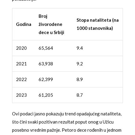
Broj
Stopa nataliteta (na
Godina
živorodene
1000 stanovnika)
dece u Srbiji
2020
65,564
9.4
2021
63,938
9.2
2022
62,399
8.9
2023
61,205
8.7
Ovi podaci jasno pokazuju trend opadajućeg nataliteta,
što čini svaki pozitivan rezultat poput onog u Užicu
posebno vrednim pažnje. Petoro dece rođenih u jednom