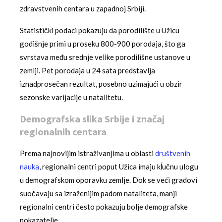
zdravstvenih centara u zapadnoj Srbiji.
Statistički podaci pokazuju da porodilište u Užicu
godišnje primi u proseku 800-900 porodaja, što ga
svrstava među srednje velike porodilišne ustanove u
zemlji. Pet porodaja u 24 sata predstavlja
iznadprosečan rezultat, posebno uzimajući u obzir
sezonske varijacije u natalitetu.
Demografska slika Srbije i značaj
regionalnih centara
Prema najnovijim istraživanjima u oblasti
društvenih
nauka
, regionalni centri poput Užica imaju kĺučnu ulogu
u demografskom oporavku zemlje. Dok se veći gradovi
suočavaju sa izraženijim padom nataliteta, manji
regionalni centri često pokazuju bolje demografske
pokazatelje.