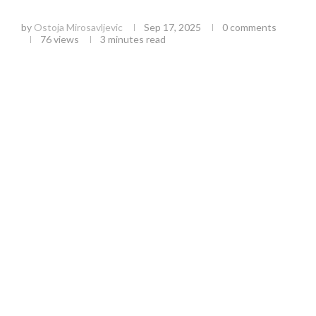
– Demografska nada za region
by
Ostoja Mirosavljevic
Sep 17, 2025
0 comments
76
views
3 minutes read