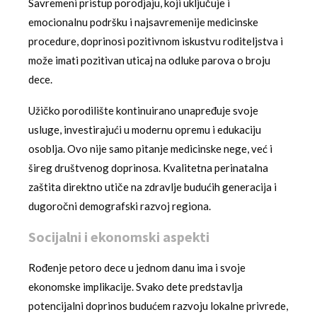
Savremeni pristup porodjaju, koji uključuje i
emocionalnu podršku i najsavremenije medicinske
procedure, doprinosi pozitivnom iskustvu roditeljstva i
može imati pozitivan uticaj na odluke parova o broju
dece.
Užičko porodilište kontinuirano unapređuje svoje
usluge, investirajući u modernu opremu i edukaciju
osoblja. Ovo nije samo pitanje medicinske nege, već i
šireg društvenog doprinosa. Kvalitetna perinatalna
zaštita direktno utiče na zdravlje budućih generacija i
dugoročni demografski razvoj regiona.
Socijalni i ekonomski aspekti
Rođenje petoro dece u jednom danu ima i svoje
ekonomske implikacije. Svako dete predstavlja
potencijalni doprinos budućem razvoju lokalne privrede,