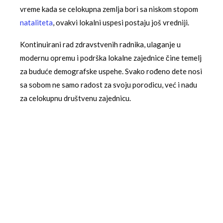
vreme kada se celokupna zemlja bori sa niskom stopom
nataliteta
, ovakvi lokalni uspesi postaju još vredniji.
Kontinuirani rad zdravstvenih radnika, ulaganje u
modernu opremu i podrška lokalne zajednice čine temelj
za buduće demografske uspehe. Svako rođeno dete nosi
sa sobom ne samo radost za svoju porodicu, već i nadu
za celokupnu društvenu zajednicu.
PET NOVOROĐENČADI U 24 SATA
UŽIČKO PORODILIŠTE
0
OSTOJA MIROSAVLJEVIC