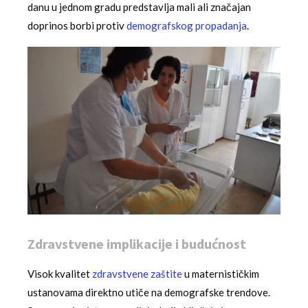
danu u jednom gradu predstavlja mali ali značajan
doprinos borbi protiv
demografskog propadanja
.
Zdravstvene implikacije i budućnost
Visok kvalitet
zdravstvene zaštite
u maternističkim
ustanovama direktno utiče na demografske trendove.