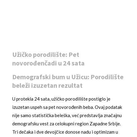
Užičko porodilište: Pet
novorođenčadi u 24 sata
Demografski bum u Užicu: Porodilište
beleži izuzetan rezultat
U protekla 24 sata, užičko porodilište postiglo je
izuzetan uspeh sa pet novorođenih beba. Ovaj podatak
nije samo statistička beleška, već predstavlja značajnu
demografsku vest za celokupni region Zapadne Srbije.
Tri dečaka i dve devojčice donose nadu i optimizam u