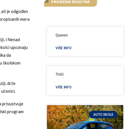
PRIVREDNI REGISTAR
, ali je odgođen
 propisanih mera
Queen
ji, i Nenad
oškolci upoznaju
VIŠE INFO
lika da
 u školskom
Tviti
iji, drže
VIŠE INFO
 učenici.
a prisustvuje
alski program
AUTO SKOLE