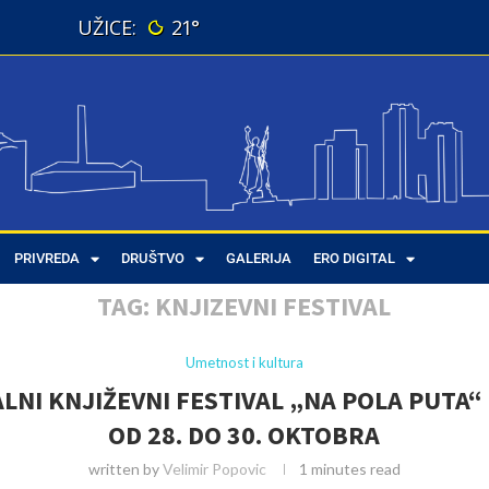
21°
PRIVREDA
DRUŠTVO
GALERIJA
ERO DIGITAL
TAG:
KNJIZEVNI FESTIVAL
Umetnost i kultura
LNI KNJIŽEVNI FESTIVAL „NA POLA PUTA“ 
OD 28. DO 30. OKTOBRA
written by
Velimir Popovic
1 minutes read