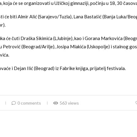
, koja će se organizovati u Užičkoj gimnaziji, počinju u 18, 30 časova
ti će biti Almir Alić (Sarajevo/Tuzla), Lana Bastašić (Banja Luka/Beo
r).
ika će čuti Draška Sikimića (LJubinje), kao i Gorana Markovića (Beog
u Petrović (Beograd/Arilje), Josipa Mlakića (Uskopolje) i stalnog g
vića.
vaće i Dejan Ilić (Beograd) iz Fabrike knjiga, prijatelj festivala.
0 comments
563 views