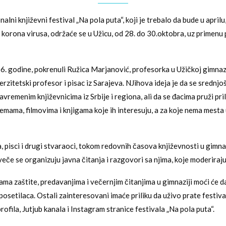
alni književni festival „Na pola puta“, koji je trebalo da bude u aprilu
korona virusa, održaće se u Užicu, od 28. do 30.oktobra, uz primenu
06. godine, pokrenuli Ružica Marjanović, profesorka u Užičkoj gimnazi
erzitetski profesor i pisac iz Sarajeva. NJihova ideja je da se srednj
avremenim književnicima iz Srbije i regiona, ali da se đacima pruži pri
emama, filmovima i knjigama koje ih interesuju, a za koje nema mesta
 pisci i drugi stvaraoci, tokom redovnih časova književnosti u gimnaz
eče se organizuju javna čitanja i razgovori sa njima, koje moderiraju
ama zaštite, predavanjima i večernjim čitanjima u gimnaziji moći će d
osetilaca. Ostali zainteresovani imaće priliku da uživo prate festiv
ofila, Jutjub kanala i Instagram stranice festivala „Na pola puta“.