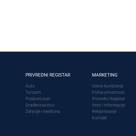
PRIVREDNI REGISTAR
MARKETING
Auto
Uslovi korišćenja
Turizam
Polisa privatnosti
Poslovni svet
Privredni Registar
Građevinarstvo
Vesti i informacije
Zdravlje i medicina
Reklamiranje
Kontakt