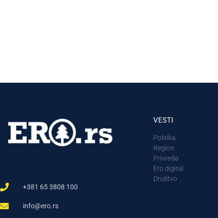
VESTI
Politika
Region
Privreda
Ero digital
Društvo
+381 65 3808 100
info@ero.rs