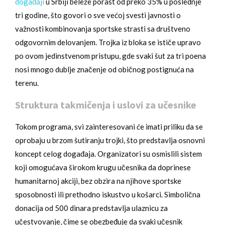
događaji
u Srbiji beleže porast od preko 35% u poslednje
tri godine, što govori o sve većoj svesti javnosti o
važnosti kombinovanja sportske strasti sa društveno
odgovornim delovanjem. Trojka iz bloka se ističe upravo
po ovom jedinstvenom pristupu, gde svaki šut za tri poena
nosi mnogo dublje značenje od običnog postignuća na
terenu.
Struktura takmičenja i uslovi za učesnike
Tokom programa, svi zainteresovani će imati priliku da se
oprobaju u brzom šutiranju trojki, što predstavlja osnovni
koncept celog događaja. Organizatori su osmislili sistem
koji omogućava širokom krugu učesnika da doprinese
humanitarnoj akciji, bez obzira na njihove sportske
sposobnosti ili prethodno iskustvo u košarci. Simbolična
donacija od 500 dinara predstavlja ulaznicu za
učestvovanje, čime se obezbeđuje da svaki učesnik