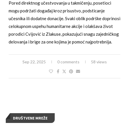
Pored direktnog učestvovanja u takmičenju, posetioci
mogu podržati događaj kroz prisustvo, podsticanje
učesnika ili dodatne donacije. Svaki oblik podrške doprinosi
celokupnom uspehu humanitarne akcije i olakšava život
porodici Cvijović iz Zlakuse, pokazujući snagu zajedničkog
delovanja i brige za one kojima je pomoć najpotrebnija.
Sep 22, 2025
0 comments
58 views
DRUŠTVENE MREŽE