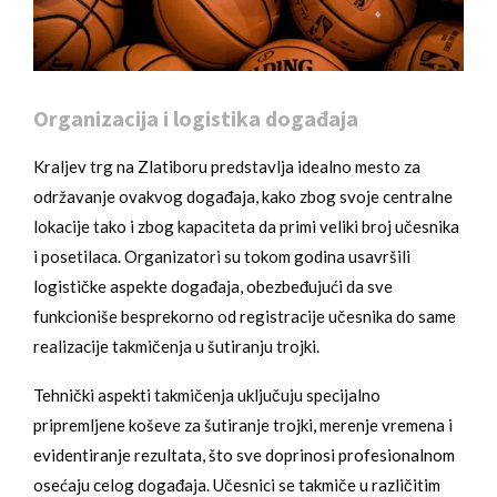
Organizacija i logistika događaja
Kraljev trg na Zlatiboru predstavlja idealno mesto za
održavanje ovakvog događaja, kako zbog svoje centralne
lokacije tako i zbog kapaciteta da primi veliki broj učesnika
i posetilaca. Organizatori su tokom godina usavršili
logističke aspekte događaja, obezbeđujući da sve
funkcioniše besprekorno od registracije učesnika do same
realizacije takmičenja u šutiranju trojki.
Tehnički aspekti takmičenja uključuju specijalno
pripremljene koševe za šutiranje trojki, merenje vremena i
evidentiranje rezultata, što sve doprinosi profesionalnom
osećaju celog događaja. Učesnici se takmiče u različitim