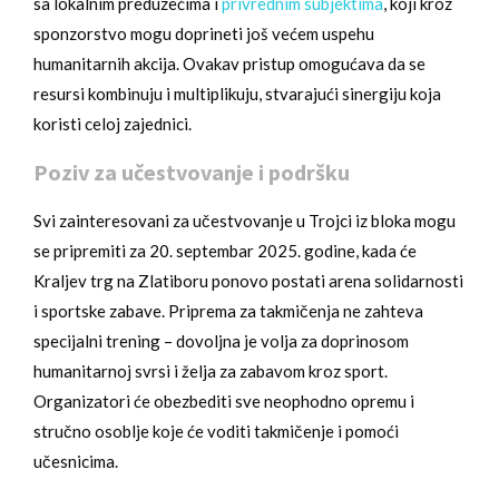
sa lokalnim preduzećima i
privrednim subjektima
, koji kroz
sponzorstvo mogu doprineti još većem uspehu
humanitarnih akcija. Ovakav pristup omogućava da se
resursi kombinuju i multiplikuju, stvarajući sinergiju koja
koristi celoj zajednici.
Poziv za učestvovanje i podršku
Svi zainteresovani za učestvovanje u Trojci iz bloka mogu
se pripremiti za 20. septembar 2025. godine, kada će
Kraljev trg na Zlatiboru ponovo postati arena solidarnosti
i sportske zabave. Priprema za takmičenja ne zahteva
specijalni trening – dovoljna je volja za doprinosom
humanitarnoj svrsi i želja za zabavom kroz sport.
Organizatori će obezbediti sve neophodno opremu i
stručno osoblje koje će voditi takmičenje i pomoći
učesnicima.