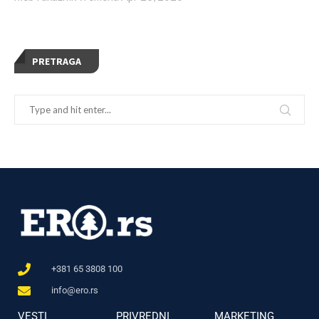
PRETRAGA
+381 65 3808 100
info@ero.rs
VESTI
PRIVREDNI
MARKETING