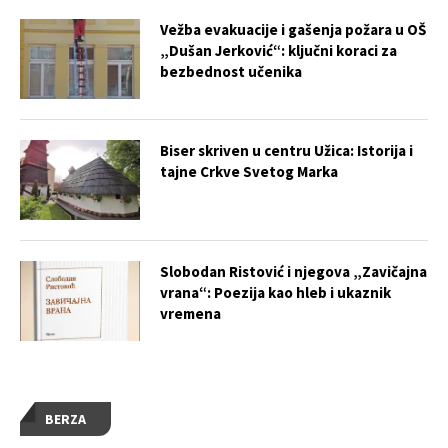
Vežba evakuacije i gašenja požara u OŠ
„Dušan Jerković“: ključni koraci za
bezbednost učenika
Biser skriven u centru Užica: Istorija i
tajne Crkve Svetog Marka
Slobodan Ristović i njegova „Zavičajna
vrana“: Poezija kao hleb i ukaznik
vremena
BERZA