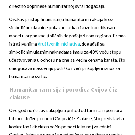
direktno doprinese humanitarnoj svrsi događaja.
Ovakav pristup finansiranju humanitarnih akcija kroz
simbolične ulaznine pokazao se kao izuzetno efikasan
model u organizaciji sličnih događaja širom regiona. Prema
istraživanjima
društvenih inicijativa
, događaji sa
simboličnim ulaznim naknadama imaju za 40% veću stopu
učestvovanja u odnosu na one sa većim cenama karata, što
omogućava masovniju podršku i veći prikupljeni iznos za
humanitarne svrhe.
Humanitarna misija i porodica Cvijović iz
Zlakuse
Ove godine će sav sakupļjeni prihod od turnira i sponzora
biti prosleđen porodici Cvijović iz Zlakuse, što predstavlja
konkretan i direktan način pomoći lokalnoj zajednici.
Ovakav fokus na pomoć pojedinačnim porodicama unutar