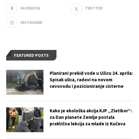
FACEBOOK
TWITTER
INSTAGRAM
FEATURED POSTS
Planirani prekid vode u Užicu 24. aprila:
Spisak ulica, radovi na novom
cevovodu i pozicioniranje cisterne
Kako je ekološka akcija KJP „Zlatibor“:
za Dan planete Zemlje postala
praktična lekcija za mlade iz Kučeva