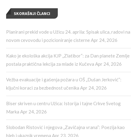
SKORAŠNJI ČLANCI
Planirani prekid vode u Užicu 24. aprila: Spisak ulica, radovi na
novom cevovodu i pozicioniranje cisterne
Apr 24, 2026
Kako je ekološka akcija KJP „Zlatibor“: za Dan planete Zemlje
postala praktična lekcija za mlade iz Kučeva
Apr 24, 2026
Vežba evakuacije i gašenja požara u OŠ „Dušan Jerković“:
ključni koraci za bezbednost učenika
Apr 24, 2026
Biser skriven u centru Užica: Istorija i tajne Crkve Svetog
Marka
Apr 24, 2026
Slobodan Ristović i njegova „Zavičajna vrana“: Poezija kao
hleb i ukaznik vremena
Apr 23, 2026