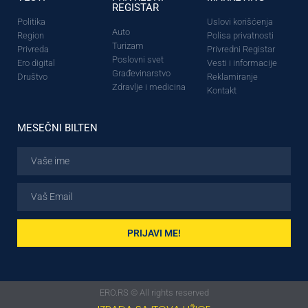
REGISTAR
Politika
Uslovi korišćenja
Auto
Region
Polisa privatnosti
Turizam
Privreda
Privredni Registar
Poslovni svet
Ero digital
Vesti i informacije
Građevinarstvo
Društvo
Reklamiranje
Zdravlje i medicina
Kontakt
MESEČNI BILTEN
PRIJAVI ME!
ERO.RS © All rights reserved