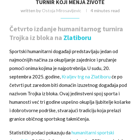
TURNIR KOJI MENJA ŽIVOTE
written by
Ostoja Mirosavljevic
4 minutes read
Četvrto izdanje humanitarnog turnira
Trojka iz bloka na
Zlatiboru
Sportski humanitarni događaji predstavljaju jedan od
najmoćnijih načina za okupljanje zajednice i pružanje
pomoći onima kojima je najpotrebnija. U sudu, 20.
septembra 2025. godine,
Kraljev trg na Zlatiboru
će po
četvrti put zaredom biti domaćin izuzetnog događaja pod
nazivom Trojka iz bloka. Ovaj jedinstveni spoj sporta i
humanosti već tri godine uspešno okuplja ljubitelje košarke
i dobrotvorne podrške, stvarajući tradiciju koja prelazi
granice običnog sportskog takmičenja.
Statistički podaci pokazuju da
humanitarni sportski