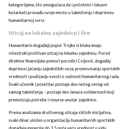
kategorijama, što omogućava da i početnici i iskusni
košarkaši pronađu svoje mesto u takmičenju i doprinesu
humanitarnoj svrsi.
Uticaj na lokalnu zajednicu i šire
Humanitarni događaji poput Trojke iz bloka imaju
višestruki pozitivan uticaj na lokalnu zajednicu. Pored
direktne finansijske pomoći porodici Cvijović, događaj
doprinosi jačanju zajedničkih veza, promovisanju sportskih
vrednosti i podizanju svesti o važnosti humanitarnog rada.
Svaki učesnik i posetilac postaje deo nečeg većeg od
samog takmičenja – postaje deo lanaca solidarnosti koji
premošćuju potrebe i resurse unutar zajednice.
Prema analizama društvenog uticaja sličnih inicijativa,
svaki dinar uložen u organizaciju humanitarnih sportskih
događaja generiše do 3,5 puta veću vrednost u vidu