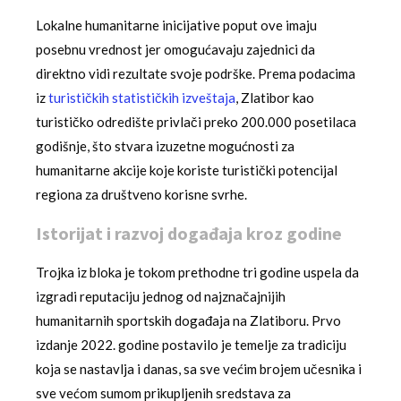
Lokalne humanitarne inicijative poput ove imaju
posebnu vrednost jer omogućavaju zajednici da
direktno vidi rezultate svoje podrške. Prema podacima
iz
turističkih statističkih izveštaja
, Zlatibor kao
turističko odredište privlači preko 200.000 posetilaca
godišnje, što stvara izuzetne mogućnosti za
humanitarne akcije koje koriste turistički potencijal
regiona za društveno korisne svrhe.
Istorijat i razvoj događaja kroz godine
Trojka iz bloka je tokom prethodne tri godine uspela da
izgradi reputaciju jednog od najznačajnijih
humanitarnih sportskih događaja na Zlatiboru. Prvo
izdanje 2022. godine postavilo je temelje za tradiciju
koja se nastavlja i danas, sa sve većim brojem učesnika i
sve većom sumom prikupljenih sredstava za