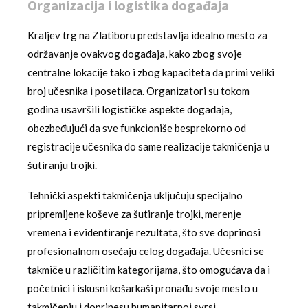
Organizacija i logistika događaja
Kraljev trg na Zlatiboru predstavlja idealno mesto za
održavanje ovakvog događaja, kako zbog svoje
centralne lokacije tako i zbog kapaciteta da primi veliki
broj učesnika i posetilaca. Organizatori su tokom
godina usavršili logističke aspekte događaja,
obezbeđujući da sve funkcioniše besprekorno od
registracije učesnika do same realizacije takmičenja u
šutiranju trojki.
Tehnički aspekti takmičenja uključuju specijalno
pripremljene koševe za šutiranje trojki, merenje
vremena i evidentiranje rezultata, što sve doprinosi
profesionalnom osećaju celog događaja. Učesnici se
takmiče u različitim kategorijama, što omogućava da i
početnici i iskusni košarkaši pronađu svoje mesto u
takmičenju i doprinesu humanitarnoj svrsi.