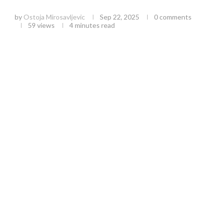
TURNIR KOJI MENJA ŽIVOTE
by
Ostoja Mirosavljevic
Sep 22, 2025
0 comments
59
views
4 minutes read