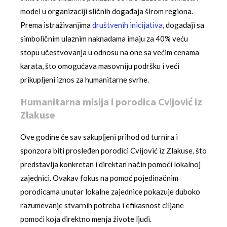
model u organizaciji sličnih događaja širom regiona.
Prema istraživanjima
društvenih inicijativa
, događaji sa
simboličnim ulaznim naknadama imaju za 40% veću
stopu učestvovanja u odnosu na one sa većim cenama
karata, što omogućava masovniju podršku i veći
prikupljeni iznos za humanitarne svrhe.
Humanitarna misija i porodica Cvijović iz
Zlakuse
Ove godine će sav sakupļjeni prihod od turnira i
sponzora biti prosleđen porodici Cvijović iz Zlakuse, što
predstavlja konkretan i direktan način pomoći lokalnoj
zajednici. Ovakav fokus na pomoć pojedinačnim
porodicama unutar lokalne zajednice pokazuje duboko
razumevanje stvarnih potreba i efikasnost ciljane
pomoći koja direktno menja živote ljudi.