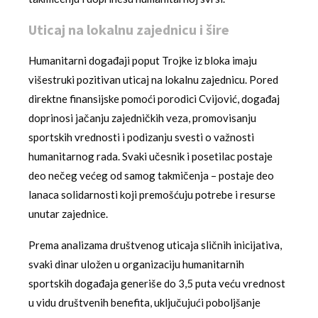
Uticaj na lokalnu zajednicu i šire
Humanitarni događaji poput Trojke iz bloka imaju
višestruki pozitivan uticaj na lokalnu zajednicu. Pored
direktne finansijske pomoći porodici Cvijović, događaj
doprinosi jačanju zajedničkih veza, promovisanju
sportskih vrednosti i podizanju svesti o važnosti
humanitarnog rada. Svaki učesnik i posetilac postaje
deo nečeg većeg od samog takmičenja – postaje deo
lanaca solidarnosti koji premošćuju potrebe i resurse
unutar zajednice.
Prema analizama društvenog uticaja sličnih inicijativa,
svaki dinar uložen u organizaciju humanitarnih
sportskih događaja generiše do 3,5 puta veću vrednost
u vidu društvenih benefita, uključujući poboljšanje