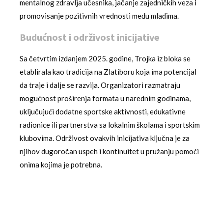
mentalnog zdravlja učesnika, jačanje zajedničkih veza i
promovisanje pozitivnih vrednosti među mladima.
Budućnost i održivost inicijative
Sa četvrtim izdanjem 2025. godine, Trojka iz bloka se
etablirala kao tradicija na Zlatiboru koja ima potencijal
da traje i dalje se razvija. Organizatori razmatraju
mogućnost proširenja formata u narednim godinama,
uključujući dodatne sportske aktivnosti, edukativne
radionice ili partnerstva sa lokalnim školama i sportskim
klubovima. Održivost ovakvih inicijativa ključna je za
njihov dugoročan uspeh i kontinuitet u pružanju pomoći
onima kojima je potrebna.
Strategija razvoja uključuje i jačanje partnerskih
odnosa sa lokalnim preduzećima i
privrednim
subjektima
, koji kroz sponzorstvo mogu doprineti još