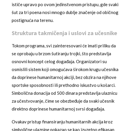
ističe upravo po ovom jedinstvenom pristupu, gde svaki
šut za tri poena nosi mnogo dublje značenje od običnog
postignuća na terenu.
Struktura takmičenja i uslovi za učesnike
Tokom programa, svi zainteresovani će imati priliku da
se oprobaju u brzom šutiranju trojki, što predstavlja
osnovni koncept celog događaja. Organizatori su
osmislili sistem koji omogućava širokom krugu učesnika
da doprinese humanitarnoj akciji, bez obzira na njihove
sportske sposobnosti ili prethodno iskustvo u košarci.
Simbolična donacija od 500 dinara predstavlja ulaznicu
za učestvovanje, čime se obezbeđuje da svaki učesnik
direktno doprinese humanitarnoj svrsi događaja.
Ovakav pristup finansiranju humanitarnih akcija kroz
simbolične ulaznine pokazao se kao izuzetno efikasan