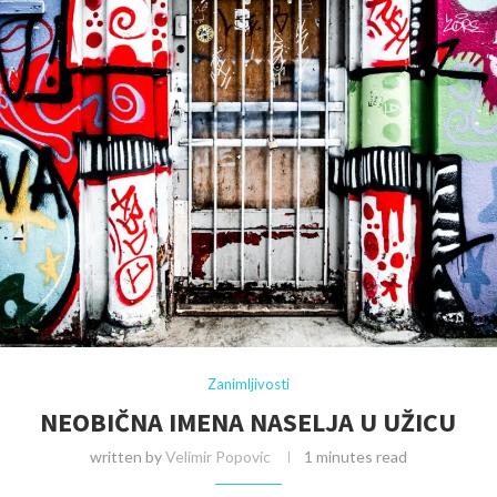
Zanimljivosti
NEOBIČNA IMENA NASELJA U UŽICU
written by
Velimir Popovic
1 minutes read