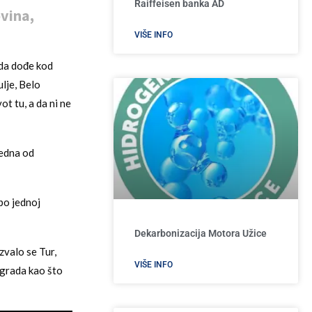
Raiffeisen banka AD
vina,
VIŠE INFO
 da dođe kod
lje, Belo
ot tu, a da ni ne
jedna od
po jednoj
Dekarbonizacija Motora Užice
zvalo se Tur,
VIŠE INFO
 grada kao što