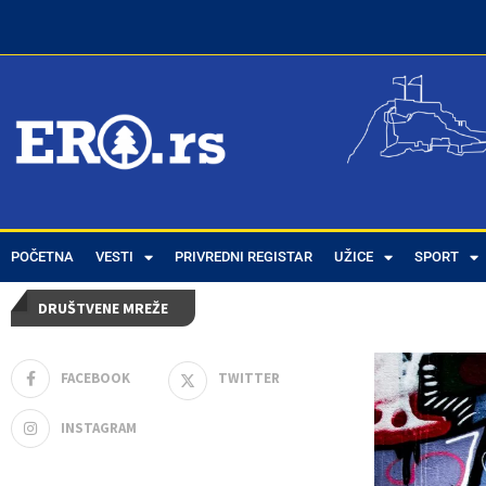
POČETNA
Home
VESTI
Tags
Posts tagged with "grad uzice"
PRIVREDNI REGISTAR
UŽICE
SPORT
DRUŠTVENE MREŽE
FACEBOOK
TWITTER
INSTAGRAM