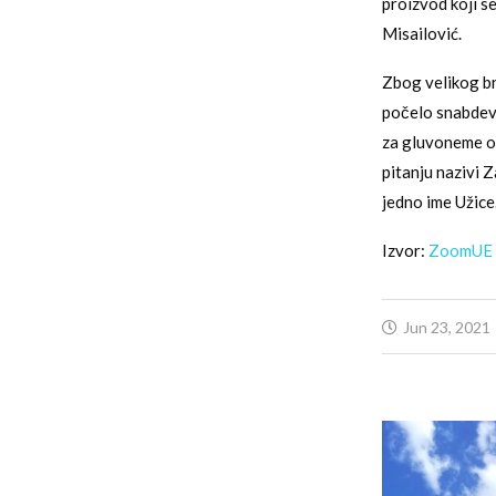
proizvod koji se 
Misailović.
Zbog velikog bro
počelo snabdeva
za gluvoneme os
pitanju nazivi Z
jedno ime Užice
Izvor:
ZoomUE
Jun 23, 2021