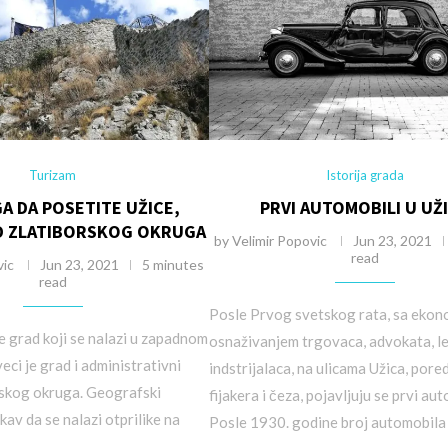
Turizam
Istorija grada
A DA POSETITE UŽICE,
PRVI AUTOMOBILI U UŽ
D ZLATIBORSKOG OKRUGA
by
Velimir Popovic
Jun 23, 2021
read
vic
Jun 23, 2021
5 minutes
read
Posle Prvog svetskog rata, sa eko
je grad koji se nalazi u zapadnom
osnaživanjem trgovaca, advokata, le
veci je grad i administrativni
indstrijalaca, na ulicama Užica, pore
rskog okruga. Geografski
fijakera i čeza, pojavljuju se prvi aut
kav da se nalazi otprilike na
Posle 1930. godine broj automobila