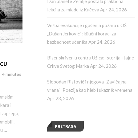
Dan planete Zemlje postala praktična
lekcija za mlade iz Kučeva
Apr 24, 2026
Vežba evakuacije i gašenja požara u OŠ
„Dušan Jerković“: ključni koraci za
bezbednost učenika
Apr 24, 2026
Biser skriven u centru Užica: Istorija i tajne
ICU
Crkve Svetog Marka
Apr 24, 2026
4 minutes
Slobodan Ristović i njegova „Zavičajna
vrana“: Poezija kao hleb i ukaznik vremena
nomskim
Apr 23, 2026
kara i
d zaprega,
omobili.
PRETRAGA
 u …