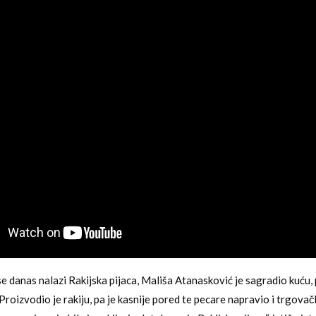
e danas nalazi Rakijska pijaca, Mališa Atanasković je sagradio kuću,
Proizvodio je rakiju, pa je kasnije pored te pecare napravio i trgovač