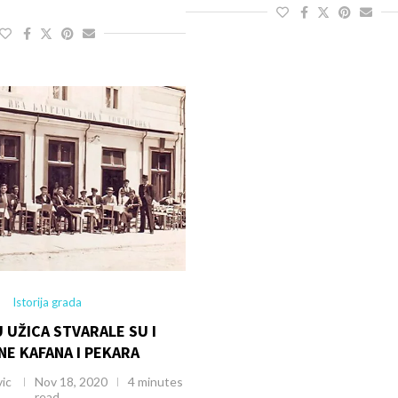
Istorija grada
 UŽICA STVARALE SU I
NE KAFANA I PEKARA
vic
Nov 18, 2020
4 minutes
read