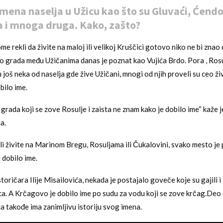
mena naselja u Užicu kao što su Gluvaći, Ćendo
 i mnoga druga. Kako, zašto?
e rekli da živite na maloj ili velikoj Kruščici gotovo niko ne bi znao
 deo grada među Užičanima danas je poznat kao Vujića Brdo. Pora , Rosu
još neka od naselja gde žive Užičani, mnogi od njih proveli su ceo živ
bilo ime.
u grada koji se zove Rosulje i zaista ne znam kako je dobilo ime“ kaže 
a.
 li živite na Marinom Bregu, Rosuljama ili Čukalovini, svako mesto je 
i dobilo ime.
oričara Ilije Misailovića, nekada je postajalo goveče koje su gajili i 
ca. A Krčagovo je dobilo ime po sudu za vodu koji se zove krčag.Deo
ca takođe ima zanimljivu istoriju svog imena.