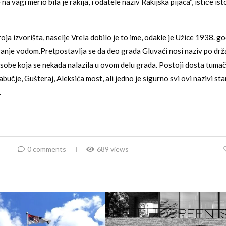
na vagi merio bila je rakija, i odatele naziv Rakijska pijaca“, ističe isto
ja izvorišta, naselje Vrela dobilo je to ime, odakle je Užice 1938. go
nje vodom.Pretpostavlja se da deo grada Gluvaći nosi naziv po drž
obe koja se nekada nalazila u ovom delu grada. Postoji dosta tumač
abučje, Gušteraj, Aleksića most, ali jedno je sigurno svi ovi nazivi s
.
0 comments
689 views