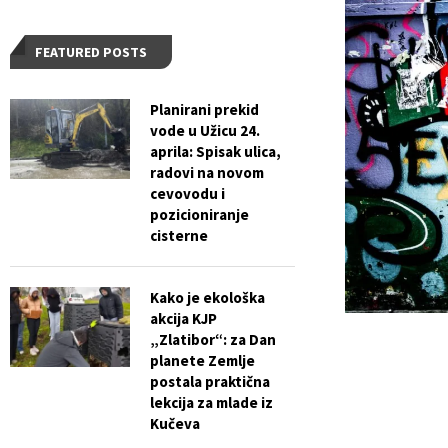
FEATURED POSTS
Planirani prekid
vode u Užicu 24.
aprila: Spisak ulica,
radovi na novom
cevovodu i
pozicioniranje
cisterne
Kako je ekološka
akcija KJP
„Zlatibor“: za Dan
planete Zemlje
postala praktična
lekcija za mlade iz
Kučeva