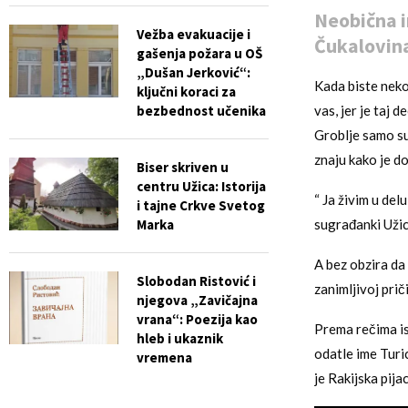
Neobična i
Vežba evakuacije i
Čukalovina
gašenja požara u OŠ
„Dušan Jerković“:
Kada biste nekom
ključni koraci za
bezbednost učenika
vas, jer je taj
Groblje samo su 
znaju kako je do
Biser skriven u
centru Užica: Istorija
“ Ja živim u del
i tajne Crkve Svetog
Marka
sugrađanki Užic
A bez obzira da
Slobodan Ristović i
zanimljivoj prič
njegova „Zavičajna
vrana“: Poezija kao
Prema rečima ist
hleb i ukaznik
odatle ime Turi
vremena
je Rakijska pija