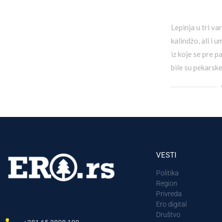
Lepinja u tri va
kalindžo, ali i
iz koje se pre p
bile su pekarsk
VESTI
Politika
Region
Privreda
Ero digital
Društvo