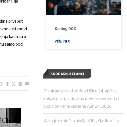
ričar Ilija
dine prvi put
avnoj ustanovi
Koning DOO
enja kada su u
VIŠE INFO
tanu samo pod
SKORAŠNJI ČLANCI
Planirani prekid vode u Užicu 24. aprila:
Spisak ulica, radovi na novom cevovodu i
pozicioniranje cisterne
Apr 24, 2026
Kako je ekološka akcija KJP „Zlatibor“: za