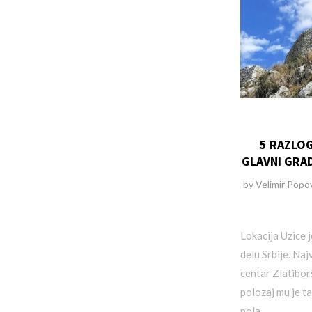
5 RAZLOG
GLAVNI GRA
by
Velimir Popo
Lokacija Uzice 
delu Srbije. Naj
centar Zlatibo
polozaj mu je ta
pola …