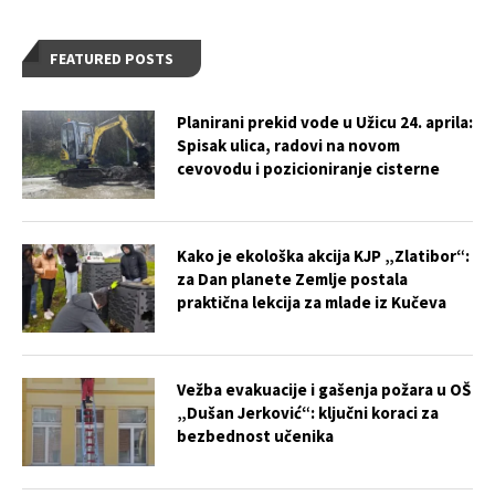
FEATURED POSTS
Planirani prekid vode u Užicu 24. aprila:
Spisak ulica, radovi na novom
cevovodu i pozicioniranje cisterne
Kako je ekološka akcija KJP „Zlatibor“:
za Dan planete Zemlje postala
praktična lekcija za mlade iz Kučeva
Vežba evakuacije i gašenja požara u OŠ
„Dušan Jerković“: ključni koraci za
bezbednost učenika