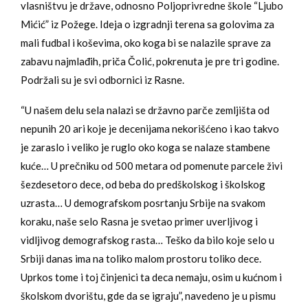
vlasništvu je države, odnosno Poljoprivredne škole “Ljubo
Mićić” iz Požege. Ideja o izgradnji terena sa golovima za
mali fudbal i koševima, oko koga bi se nalazile sprave za
zabavu najmlađih, priča Čolić, pokrenuta je pre tri godine.
Podržali su je svi odbornici iz Rasne.
“U našem delu sela nalazi se državno parče zemljišta od
nepunih 20 ari koje je decenijama nekorišćeno i kao takvo
je zaraslo i veliko je ruglo oko koga se nalaze stambene
kuće… U prečniku od 500 metara od pomenute parcele živi
šezdesetoro dece, od beba do predškolskog i školskog
uzrasta… U demografskom posrtanju Srbije na svakom
koraku, naše selo Rasna je svetao primer uverljivog i
vidljivog demografskog rasta… Teško da bilo koje selo u
Srbiji danas ima na toliko malom prostoru toliko dece.
Uprkos tome i toj činjenici ta deca nemaju, osim u kućnom i
školskom dvorištu, gde da se igraju”, navedeno je u pismu