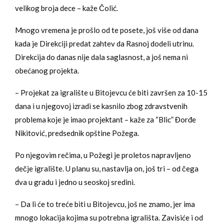
velikog broja dece – kaže Čolić.
Mnogo vremena je prošlo od te posete, još više od dana
kada je Direkciji predat zahtev da Rasnoj dodeli utrinu.
Direkcija do danas nije dala saglasnost, a još nema ni
obećanog projekta.
– Projekat za igralište u Bitojevcu će biti završen za 10-15
dana i u njegovoj izradi se kasnilo zbog zdravstvenih
problema koje je imao projektant – kaže za “Blic” Đorđe
Nikitović, predsednik opštine Požega.
Po njegovim rečima, u Požegi je proletos napravljeno
dečje igralište. U planu su, nastavlja on, još tri – od čega
dva u gradu i jedno u seoskoj sredini.
– Da li će to treće biti u Bitojevcu, još ne znamo, jer ima
mnogo lokacija kojima su potrebna igrališta. Zavisiće i od