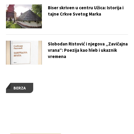
Biser skriven u centru Užica: Istorija i
tajne Crkve Svetog Marka
Slobodan Ristović i njegova „Zavičajna
vrana“: Poezija kao hleb i ukaznik
vremena
BERZA