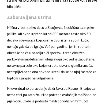
strane rešio problem izgradnje igrališta i posle koga bi sve
bilo lakše.
Zaboravljena utrina
Milina videti toliku decu u Bitojevcu. Neobično za srpske
prilike, ali ovde u prečniku od 300 metara raste oko 50
dečaka i devojčica koji, osim u dvorištima svojih kuća,
nemaju gde da se igraju. Već par godina, jer im roditelji
obećaše da će u naselju nići sportski teren okružen
parkovskim mobilijarom, obigravaju oko jedne zapuštene,
neravne parcele oko koje neretko osvane gomila smeća,
nestrpljivi da se ona dovede u red i da se na njoj rastrče za
loptom i zanjišu na ljuljaškama.
Ni eventualno opravdanje da država od Rasne i Bitojevca
nema ćari, pa zato žmuri na potrebe ovdašnjih mališana, ne
pije vodu. Ovde je podosta malih porodičnih firmi, od