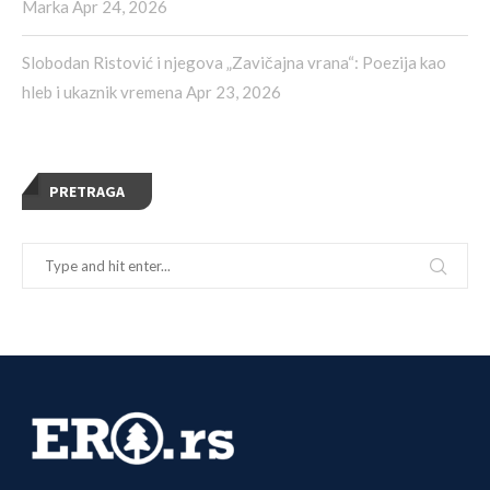
Marka
Apr 24, 2026
Slobodan Ristović i njegova „Zavičajna vrana“: Poezija kao
hleb i ukaznik vremena
Apr 23, 2026
PRETRAGA