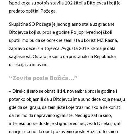
ispod koga su potpis stavila 102 žitelja Bitojevca i koji je
predato opštini Požega.
Skupština SO Požega je jednoglasno stala uz građane
Bitojevca koji su prošle godine Poljoprivrednoj školi
uputili molbu da se odrekne zemlišta u korist MZ Rasna,
zapravo dece iz Bitojevca. Avgusta 2019. škola je dala
saglasnost. Ostalo je samo da pristanak da Republička
direkcija za imovinu.
“Zovite posle Božića…”
– Direkciji smo se obratili 14. novembra prošle godine i
potanko objasnili da u Bitojevcu ima puno dece koja nemaju
gde da se igraju, da zemljište koje tražimo škola ne koristi,
da želimo da napravimo igralište. Nedugo zatim smo,
interesujući se dokle je stigao predmet, zvali Direkciju, ali
nam je rečeno da opet pozovemo posle Božića. To smo i