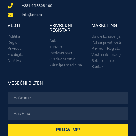
+381 65 3808 100
info@ero.rs
VESTI
PRIVREDNI
MARKETING
REGISTAR
Politika
Uslovi korišćenja
Auto
Region
Polisa privatnosti
Turizam
Privreda
Privredni Registar
Poslovni svet
Ero digital
Vesti i informacije
Građevinarstvo
Društvo
Reklamiranje
Zdravlje i medicina
Kontakt
MESEČNI BILTEN
PRIJAVI ME!