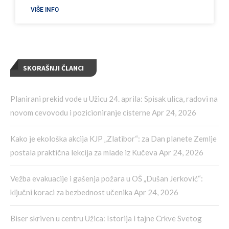
VIŠE INFO
SKORAŠNJI ČLANCI
Planirani prekid vode u Užicu 24. aprila: Spisak ulica, radovi na
novom cevovodu i pozicioniranje cisterne
Apr 24, 2026
Kako je ekološka akcija KJP „Zlatibor“: za Dan planete Zemlje
postala praktična lekcija za mlade iz Kučeva
Apr 24, 2026
Vežba evakuacije i gašenja požara u OŠ „Dušan Jerković“:
ključni koraci za bezbednost učenika
Apr 24, 2026
Biser skriven u centru Užica: Istorija i tajne Crkve Svetog