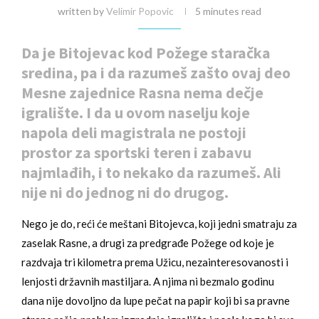
written by
Velimir Popovic
5 minutes read
Da je Bitojevac kod Požege staračka
sredina, pa i da razumeš zašto ovaj deo
Mesne zajednice Rasna nema dečje
igralište. I da u ovom naselju koje
napola deli magistrala ne postoji
prostor za sportski teren i zabavu
najmlađih, i to nekako da razumeš. Ali
nije ni do jednog ni do drugog.
Nego je do, reći će meštani Bitojevca, koji jedni smatraju za
zaselak Rasne, a drugi za predgrađe Požege od koje je
razdvaja tri kilometra prema Užicu, nezainteresovanosti i
lenjosti državnih mastiljara. A njima ni bezmalo godinu
dana nije dovoljno da lupe pečat na papir koji bi sa pravne