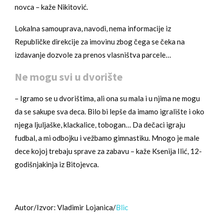
novca – kaže Nikitović.
Lokalna samouprava, navodi, nema informacije iz
Republičke direkcije za imovinu zbog čega se čeka na
izdavanje dozvole za prenos vlasništva parcele…
Ne mogu svi u dvorište
– Igramo se u dvorištima, ali ona su mala i u njima ne mogu
da se sakupe sva deca. Bilo bi lepše da imamo igralište i oko
njega ljuljaške, klackalice, tobogan… Da dečaci igraju
fudbal, a mi odbojku i vežbamo gimnastiku. Mnogo je male
dece kojoj trebaju sprave za zabavu – kaže Ksenija Ilić, 12-
godišnjakinja iz Bitojevca.
Autor/Izvor: Vladimir Lojanica/
Blic