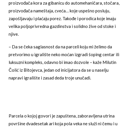
proizvođača kora za gibanicu do automehaničara, stočara,
proizvođača nameštaja, cveća… koje uspešno posluju,
zapošljavaju i plaćaju porez. Takođe i porodica koje imaju
velika poljoprivredna gazdinstva i solidno žive od stoke i
njive.
– Da se čeka saglasnost da na parceli koju mi želimo da
pretvorimo u igralište neko moćan izgradi šoping centar ili
luksuzni kompleks, odavno bi imao dozvole – kaže Milutin
Čolić iz Bitojevca, jedan od inicijatora da se u naselju
napravi igralište i zasad deda troje unučadi.
Parcela o kojoj govori je zapuštena, zaboravljena utrina
površine dvadesetak ari koja pola veka ne služi ni čemu i u