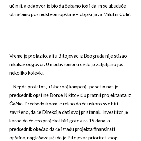
učinili, a odgovor je bio da čekamo još i da im se ubuduće
obraćamo posredstvom opštine – objašnjava Milutin Čolić.
Vreme je prolazilo, ali u Bitojevac iz Beograda nije stizao
nikakav odgovor. U međuvremenu ovde je zaljuljano još
nekoliko kolevki.
– Negde proletos, u izbornoj kampanji, posetio nas je
predsednik opštine Đorđe Nikitović u pratnji projektanta iz
Čačka. Predsednik nam je rekao da će uskoro sve biti
završeno, da će Direkcija dati svoj pristanak. Investitor je
kazao da će ceo projekat biti gotov za 15 dana, a
predsednik obećao da će izradu projekta finansirati
opština, naglašavajući da je Bitojevac prioritet zbog