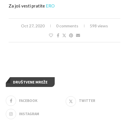
Za još vesti pratite
ERO
Oct 27, 2020
0 comments
598 views
DRUŠTVENE MREŽE
FACEBOOK
TWITTER
INSTAGRAM