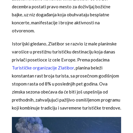
decembra postati pravo mesto za doživljaj božićne
bajke, uz niz događanja koja obuhvataju besplatne
koncerte, manifestacije i brojne aktivnosti na
otvorenom.
Istorijski gledano, Zlatibor se razvio iz male planinske
varošice u prestižnu turističku destinaciju koja danas
privlači posetioce iz cele Evrope. Prema podacima
Turističke organizacije Zlatibor
, planina beleži
konstantan rast broja turista, sa prosečnom godišnjom
stopom rasta od 8% u poslednjih pet godina. Ova
zimska sezona obećava da će biti još uspešnija od
prethodnih, zahvaljujući pažljivo osmišljenom programu
koji kombinuje tradiciju i savremene turističke trendove.