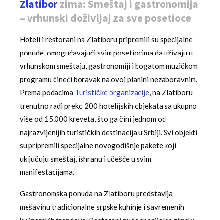
Zlatibor
zima: Smeštaj i gastronomija
– vrhunski doživljaj za sve posetioce
Hoteli i restorani na Zlatiboru pripremili su specijalne
ponude, omogućavajući svim posetiocima da uživaju u
vrhunskom smeštaju, gastronomiji i bogatom muzičkom
programu čineći boravak na ovoj planini nezaboravnim.
Prema podacima
Turističke organizacije
, na Zlatiboru
trenutno radi preko 200 hotelijskih objekata sa ukupno
više od 15.000 kreveta, što ga čini jednom od
najrazvijenijih turističkih destinacija u Srbiji. Svi objekti
su pripremili specijalne novogodišnje pakete koji
uključuju smeštaj, ishranu i učešće u svim
manifestacijama.
Gastronomska ponuda na Zlatiboru predstavlja
mešavinu tradicionalne srpske kuhinje i savremenih
kulinarskih trendova. Restorani nude specijalne zimske