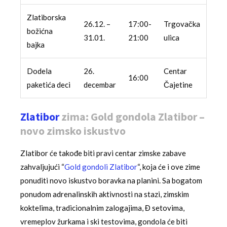
Zlatiborska
26.12. –
17:00-
Trgovačka
božićna
31.01.
21:00
ulica
bajka
Dodela
26.
Centar
16:00
paketića deci
decembar
Čajetine
Zlatibor
zima: Gold gondola Zlatibor –
novo zimsko iskustvo
Zlatibor će takođe biti pravi centar zimske zabave
zahvaljujući “
Gold gondoli Zlatibor
“, koja će i ove zime
ponuditi novo iskustvo boravka na planini. Sa bogatom
ponudom adrenalinskih aktivnosti na stazi, zimskim
koktelima, tradicionalnim zalogajima, Đ setovima,
vremeplov žurkama i ski testovima, gondola će biti