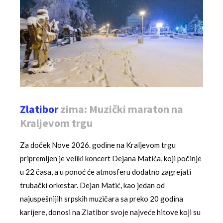
Zlatibor
zima: Muzički maraton na
Kraljevom trgu
Za doček Nove 2026. godine na Kraljevom trgu
pripremljen je veliki koncert Dejana Matića, koji počinje
u 22 časa, a u ponoć će atmosferu dodatno zagrejati
trubački orkestar. Dejan Matić, kao jedan od
najuspešnijih srpskih muzičara sa preko 20 godina
karijere, donosi na Zlatibor svoje najveće hitove koji su