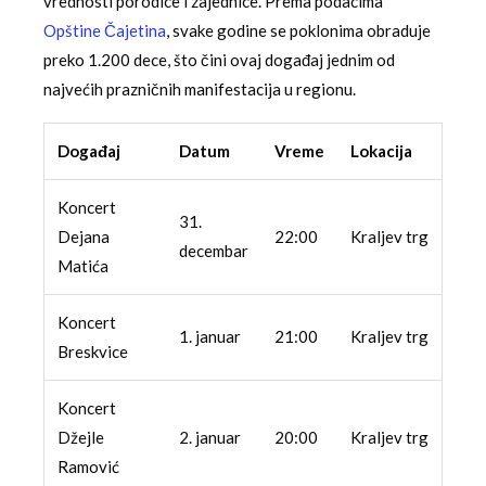
vrednosti porodice i zajednice. Prema podacima
Opštine Čajetina
, svake godine se poklonima obraduje
preko 1.200 dece, što čini ovaj događaj jednim od
najvećih prazničnih manifestacija u regionu.
Događaj
Datum
Vreme
Lokacija
Koncert
31.
Dejana
22:00
Kraljev trg
decembar
Matića
Koncert
1. januar
21:00
Kraljev trg
Breskvice
Koncert
Džejle
2. januar
20:00
Kraljev trg
Ramović