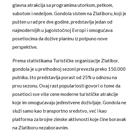
glavna atrakcija sa programima utorkom, petkom,
subotom i nedeljom. Gondola sistem na Zlatiboru, koji je
pušten u rad pre dve godine, predstavlja jedan od
najmodernijih u jugoistočnoj Evropi i omogućava
posetiocima da dožive planinu iz potpuno nove
perspektive.
Prema statistikama Turističke organizacije Zlatibor,
gondola je u prethodnoj sezoni prevezla preko 150.000
putnika, što predstavlja porast od 25% u odnosu na
prvu sezonu. Ovaj rast populariosti govori o tome da
posetioci sve više cene moderne turističke atrakcije
koje im omogućavaju jedinstvene doživljaje. Gondola ne
služi samo kao transportno sredstvo, već i kao
platforma za brojne zimske aktivnosti koje čine boravak
na Zlatiboru nezaboravnim.