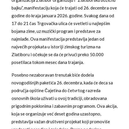
bajku”, manifestaciju koja će trajati od 26. decembra ove
godine do kraja januara 2026. godine. Svakog dana od
17 do 21 čas Trgovačka ulica će svetleti u najlepšim
bojama zime, uz muzički program i predstave za
najmlađe. Ova manifestacija predstavlja jedan od
najvećih projekata u istoriji zimskog turizma na
Zlatiboru i očekuje se da će privući preko 50.000
posetilaca tokom mesec dana trajanja.
Posebno nezaboravan trenutak biće dodela
novogodišnjih paketića 26. decembra, kada će deca sa
područja opštine Čajetina do četvrtog razreda
osnovnih škola uživati u ovoj tradiciji, obradovana
prigodnim poklonima i zabavnim programom. Ova akcija,
koja se organizuje već deset godina uzastopno,
predstavlja važan društveni projekat koji promoviše