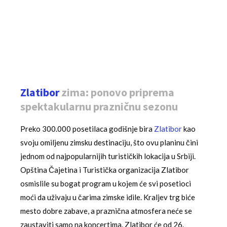
Zlatibor
zima: ponovo priprema
spektakularnu prazničnu sezonu
Preko 300.000 posetilaca godišnje bira
Zlatibor
kao
svoju omiljenu zimsku destinaciju, što ovu planinu čini
jednom od najpopularnijih turističkih lokacija u Srbiji.
Opština Čajetina i Turistička organizacija Zlatibor
osmislile su bogat program u kojem će svi posetioci
moći da uživaju u čarima zimske idile. Kraljev trg biće
mesto dobre zabave, a praznična atmosfera neće se
zaustaviti samo na koncertima. Zlatibor će od 26.