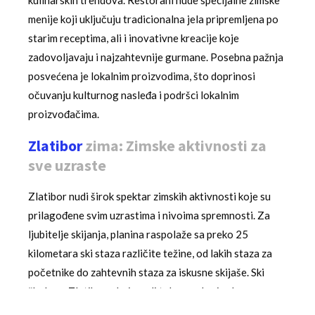
menije koji uključuju tradicionalna jela pripremljena po
starim receptima, ali i inovativne kreacije koje
zadovoljavaju i najzahtevnije gurmane. Posebna pažnja
posvećena je lokalnim proizvodima, što doprinosi
očuvanju kulturnog nasleđa i podršci lokalnim
proizvođačima.
Zlatibor
zima: Zimske aktivnosti za
sve uzraste
Zlatibor nudi širok spektar zimskih aktivnosti koje su
prilagođene svim uzrastima i nivoima spremnosti. Za
ljubitelje skijanja, planina raspolaže sa preko 25
kilometara ski staza različite težine, od lakih staza za
početnike do zahtevnih staza za iskusne skijaše. Ski
škola na Zlatiboru, koja radi tokom cele zimske sezone,
nudi časove za decu i odrasle, što omogućava i