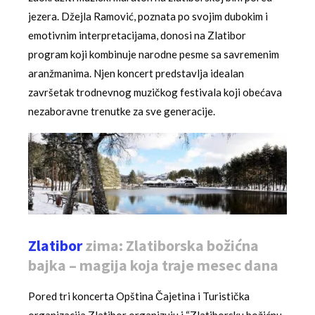
jezera. Džejla Ramović, poznata po svojim dubokim i
emotivnim interpretacijama, donosi na Zlatibor
program koji kombinuje narodne pesme sa savremenim
aranžmanima. Njen koncert predstavlja idealan
završetak trodnevnog muzičkog festivala koji obećava
nezaboravne trenutke za sve generacije.
Zlatibor
zima: Zlatiborska božićna
bajka – magija koja traje mesec dana
Pored tri koncerta Opština Čajetina i Turistička
organizacija Zlatibor organizuju i “Zlatiborsku božićnu