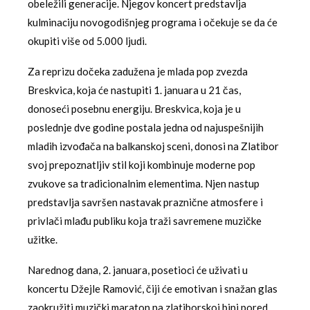
obeležili generacije. Njegov koncert predstavlja
kulminaciju novogodišnjeg programa i očekuje se da će
okupiti više od 5.000 ljudi.
Za reprizu dočeka zadužena je mlada pop zvezda
Breskvica, koja će nastupiti 1. januara u 21 čas,
donoseći posebnu energiju. Breskvica, koja je u
poslednje dve godine postala jedna od najuspešnijih
mladih izvođača na balkanskoj sceni, donosi na Zlatibor
svoj prepoznatljiv stil koji kombinuje moderne pop
zvukove sa tradicionalnim elementima. Njen nastup
predstavlja savršen nastavak praznične atmosfere i
privlači mlađu publiku koja traži savremene muzičke
užitke.
Narednog dana, 2. januara, posetioci će uživati u
koncertu Džejle Ramović, čiji će emotivan i snažan glas
zaokružiti muzički maraton na zlatiborskoj bini pored