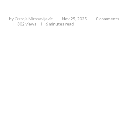
Zlatibor zima 2025/2026: Kompletan vodič kroz
prazničnu magiju i zimske atrakcije
by
Ostoja Mirosavljevic
Nov 25, 2025
0 comments
302
views
6 minutes read