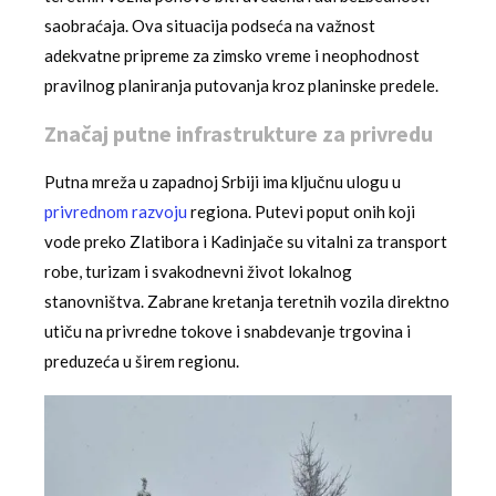
saobraćaja. Ova situacija podseća na važnost
adekvatne pripreme za zimsko vreme i neophodnost
pravilnog planiranja putovanja kroz planinske predele.
Značaj putne infrastrukture za privredu
Putna mreža u zapadnoj Srbiji ima ključnu ulogu u
privrednom razvoju
regiona. Putevi poput onih koji
vode preko Zlatibora i Kadinjače su vitalni za transport
robe, turizam i svakodnevni život lokalnog
stanovništva. Zabrane kretanja teretnih vozila direktno
utiču na privredne tokove i snabdevanje trgovina i
preduzeća u širem regionu.