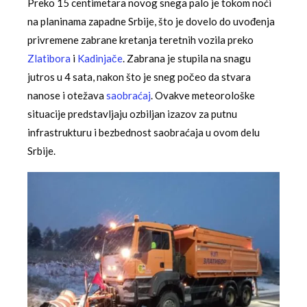
Preko 15 centimetara novog snega palo je tokom noći
na planinama zapadne Srbije, što je dovelo do uvođenja
privremene zabrane kretanja teretnih vozila preko
Zlatibora
i
Kadinjače
. Zabrana je stupila na snagu
jutros u 4 sata, nakon što je sneg počeo da stvara
nanose i otežava
saobraćaj
. Ovakve meteorološke
situacije predstavljaju ozbiljan izazov za putnu
infrastrukturu i bezbednost saobraćaja u ovom delu
Srbije.