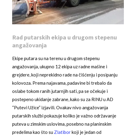
Rad putarskih ekipa u drugom stepenu
angažovanja
Ekipe putara su na terenu u drugom stepenu
angažovanja, ukupno 12 ekipa uz radne mašine i
grejdere, koji neprekidno rade na čišćenju i posipanju
kolovoza. Prema najavama, padavine bi trebalo da
oslabe tokom ranih jutarnjih sati, pa se očekuje i
postepeno ukidanje zabrane, kako su za RINU u AD
“Putevi Užice” izjavili. Ovakav nivo angažovanja
putarskih službi pokazuje koliko je važno održavanje
puteva u zimskim uslovima, posebno na planinskim
predelima kao što su
Zlatibor
koji je jedan od