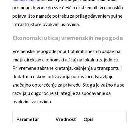
promene dovode do sve češćih ekstremnih vremenskih
pojava, što nameće potrebu za prilagođavanjem putne
infrastrukture ovakvim uslovima.
Ekonomski uticaj vremenskih nepogoda
Vremenske nepogode poput obilnih snežnih padavina
imaju direktan ekonomski uticaj na lokalnu zajednicu.
Privremene zabrane kretanja, kašnjenja u transportu i
dodatni troškovi održavanja puteva predstavljaju
značajno opterećenje za privredu. Stoga je važno da se
razvijaju dugoročne strategije za suočavanje sa
ovakvim izazovima.
Parametar
Vrednost
Opis
Novi sneg tokom