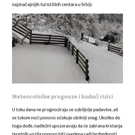
najznačajnijih turističkih centara u Srbiji.
Meteorološke prognoze i budući rizici
U toku dana ne prognoziraju se ozbiljnije padavine, ali
se tokom noći ponovo očekuje obilniji sneg. Ukoliko do
toga dođe, nadležni upozoravaju da će zabrana kretanja
teretnih vozila ponovo biti uvedena radi bezbednosti