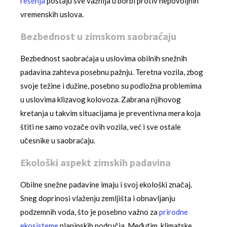
rešenja
postaju sve važnija u borbi protiv nepovoljnih
vremenskih uslova.
Bezbednost u zimskom saobraćaju
Bezbednost saobraćaja u uslovima obilnih snežnih
padavina zahteva posebnu pažnju. Teretna vozila, zbog
svoje težine i dužine, posebno su podložna problemima
u uslovima klizavog kolovoza. Zabrana njihovog
kretanja u takvim situacijama je preventivna mera koja
štiti ne samo vozače ovih vozila, već i sve ostale
učesnike u saobraćaju.
Ekološki aspekt zimskih padavina
Obilne snežne padavine imaju i svoj ekološki značaj.
Sneg doprinosi vlaženju zemljišta i obnavljanju
podzemnih voda, što je posebno važno za
prirodne
ekosisteme
planinskih područja. Međutim, klimatske