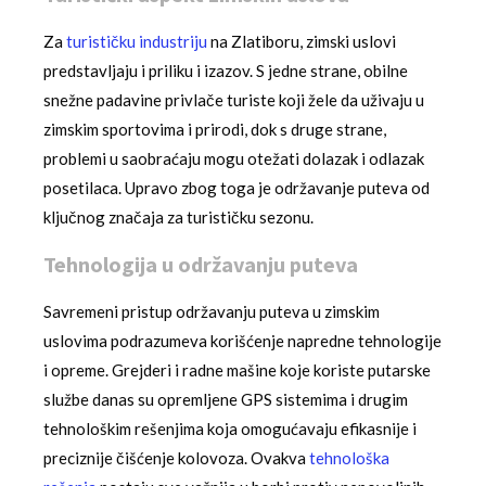
Za
turističku industriju
na Zlatiboru, zimski uslovi
predstavljaju i priliku i izazov. S jedne strane, obilne
snežne padavine privlače turiste koji žele da uživaju u
zimskim sportovima i prirodi, dok s druge strane,
problemi u saobraćaju mogu otežati dolazak i odlazak
posetilaca. Upravo zbog toga je održavanje puteva od
ključnog značaja za turističku sezonu.
Tehnologija u održavanju puteva
Savremeni pristup održavanju puteva u zimskim
uslovima podrazumeva korišćenje napredne tehnologije
i opreme. Grejderi i radne mašine koje koriste putarske
službe danas su opremljene GPS sistemima i drugim
tehnološkim rešenjima koja omogućavaju efikasnije i
preciznije čišćenje kolovoza. Ovakva
tehnološka