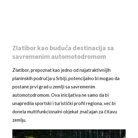
Zlatibor kao buduća destinacija sa
savremenim automotodromom
Zlatibor, prepoznat kao jedno od najatraktivnijih
planinskih područja u Srbiji, potencijalno bi mogao da
postane prvi grad u zemlji sa savremenim
automotodromom. Ova inicijativa ne samo da bi
unapredila sportski i turistički profil regiona, već bi
donela multifunkcionalni objekat značajan za čitavu
zemlju.