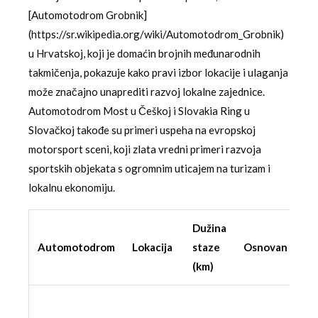
[Automotodrom Grobnik]
(https://sr.wikipedia.org/wiki/Automotodrom_Grobnik)
u Hrvatskoj, koji je domaćin brojnih međunarodnih
takmičenja, pokazuje kako pravi izbor lokacije i ulaganja
može značajno unaprediti razvoj lokalne zajednice.
Automotodrom Most u Češkoj i Slovakia Ring u
Slovačkoj takođe su primeri uspeha na evropskoj
motorsport sceni, koji zlata vredni primeri razvoja
sportskih objekata s ogromnim uticajem na turizam i
lokalnu ekonomiju.
Dužina
Gl
Automotodrom
Lokacija
staze
Osnovan
do
(km)
Gr