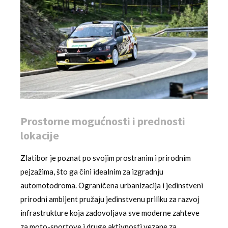
Prostorne mogućnosti i prednosti
lokacije
Zlatibor je poznat po svojim prostranim i prirodnim
pejzažima, što ga čini idealnim za izgradnju
automotodroma. Ograničena urbanizacija i jedinstveni
prirodni ambijent pružaju jedinstvenu priliku za razvoj
infrastrukture koja zadovoljava sve moderne zahteve
za moto-sportove i druge aktivnosti vezane za