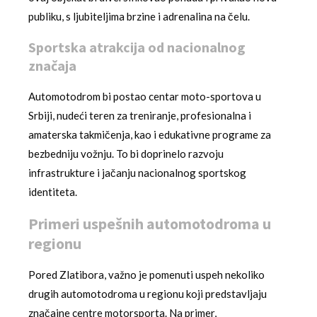
publiku, s ljubiteljima brzine i adrenalina na čelu.
Sportska atrakcija od nacionalnog
značaja
Automotodrom bi postao centar moto-sportova u
Srbiji, nudeći teren za treniranje, profesionalna i
amaterska takmičenja, kao i edukativne programe za
bezbedniju vožnju. To bi doprinelo razvoju
infrastrukture i jačanju nacionalnog sportskog
identiteta.
Primeri uspešnih automotodroma u
regionu
Pored Zlatibora, važno je pomenuti uspeh nekoliko
drugih automotodroma u regionu koji predstavljaju
značajne centre motorsporta. Na primer,