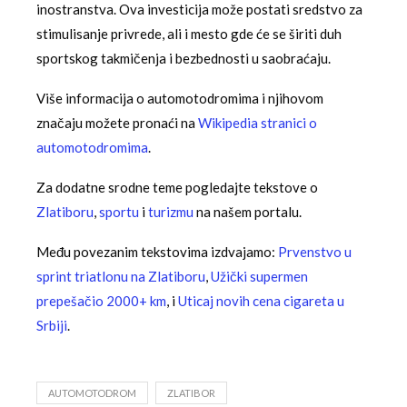
inostranstva. Ova investicija može postati sredstvo za
stimulisanje privrede, ali i mesto gde će se širiti duh
sportskog takmičenja i bezbednosti u saobraćaju.
Više informacija o automotodromima i njihovom
značaju možete pronaći na
Wikipedia stranici o
automotodromima
.
Za dodatne srodne teme pogledajte tekstove o
Zlatiboru
,
sportu
i
turizmu
na našem portalu.
Među povezanim tekstovima izdvajamo:
Prvenstvo u
sprint triatlonu na Zlatiboru
,
Užički supermen
prepešačio 2000+ km
, i
Uticaj novih cena cigareta u
Srbiji
.
AUTOMOTODROM
ZLATIBOR