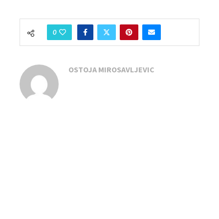
0
OSTOJA MIROSAVLJEVIC
previous post
Predstava ‘Ljubavne avanture vinogradarskog puža
Đure’: Užička kulturna čarolija za najmlađe
next post
Prognoza vremena za Srbiju: Sunčano i toplo sa
temperaturama do 34 stepena