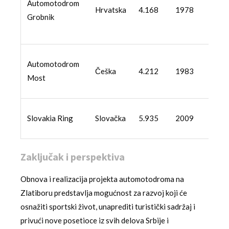
Automotodrom
Mo
Hrvatska
4.168
1978
Grobnik
N
br
Su
Automotodrom
Češka
4.212
1983
Wo
Most
W
Fo
Slovakia Ring
Slovačka
5.935
2009
N
Zaključak i perspektiva
Obnova i realizacija projekta automotodroma na
Zlatiboru predstavlja mogućnost za razvoj koji će
osnažiti sportski život, unaprediti turistički sadržaj i
privući nove posetioce iz svih delova Srbije i