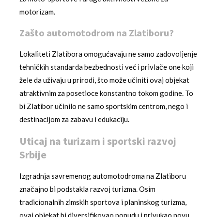
motorizam.
Zašto automotodrom na Zlatiboru?
Lokaliteti Zlatibora omogućavaju ne samo zadovoljenje
tehničkih standarda bezbednosti već i privlače one koji
žele da uživaju u prirodi, što može učiniti ovaj objekat
atraktivnim za posetioce konstantno tokom godine. To
bi Zlatibor učinilo ne samo sportskim centrom, nego i
destinacijom za zabavu i edukaciju.
Uticaj na turizam i sportski razvoj
Srbije
Izgradnja savremenog automotodroma na Zlatiboru
značajno bi podstakla razvoj turizma. Osim
tradicionalnih zimskih sportova i planinskog turizma,
ovaj objekat bi diversifikovao ponudu i privukao novu