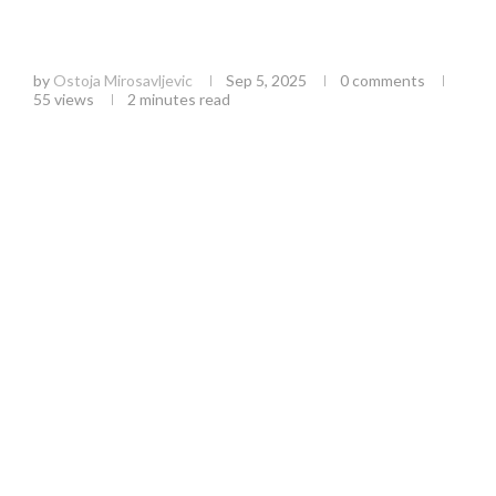
Zlatibor kao buduća destinacija sa savremenim
automotodromom
by
Ostoja Mirosavljevic
Sep 5, 2025
0 comments
55
views
2 minutes read