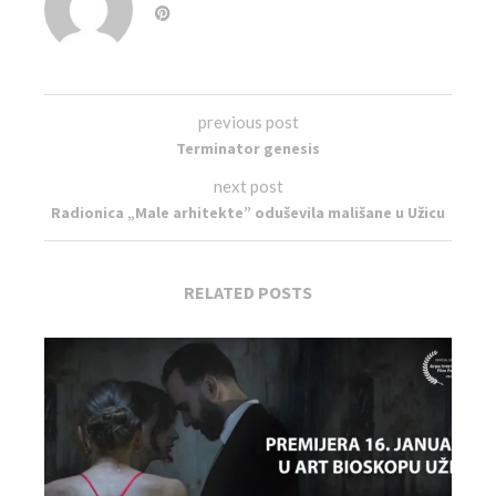
previous post
Terminator genesis
next post
Radionica „Male arhitekte” oduševila mališane u Užicu
RELATED POSTS