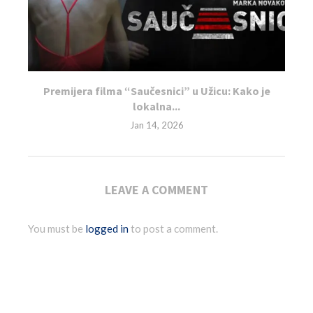
Premijera filma “Saučesnici” u Užicu: Kako je
lokalna...
Jan 14, 2026
LEAVE A COMMENT
You must be
logged in
to post a comment.