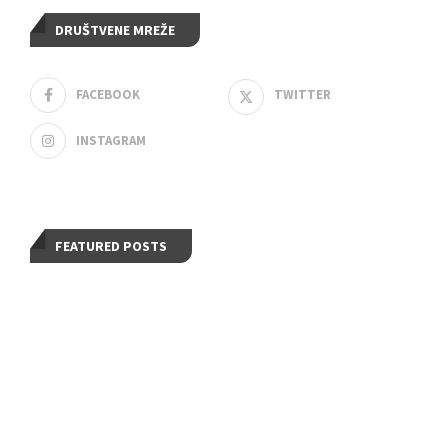
DRUŠTVENE MREŽE
FACEBOOK
TWITTER
INSTAGRAM
FEATURED POSTS
Planirani prekid vode u Užicu 24.
aprila: Spisak ulica, radovi na novom
cevovodu i pozicioniranje cisterne
Kako je ekološka akcija KJP
„Zlatibor“: za Dan planete Zemlje