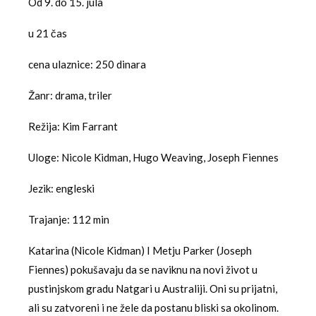
Od 9. do 15. jula
u 21 čas
cena ulaznice: 250 dinara
Žanr: drama, triler
Režija: Kim Farrant
Uloge: Nicole Kidman, Hugo Weaving, Joseph Fiennes
Jezik: engleski
Trajanje: 112 min
Katarina (Nicole Kidman) I Metju Parker (Joseph
Fiennes) pokušavaju da se naviknu na novi život u
pustinjskom gradu Natgari u Australiji. Oni su prijatni,
ali su zatvoreni i ne žele da postanu bliski sa okolinom.