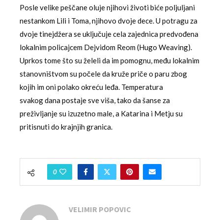
Posle velike peščane oluje njihovi životi biće poljuljani
nestankom Lili i Toma, njihovo dvoje dece. U potragu za
dvoje tinejdžera se uključuje cela zajednica predvođena
lokalnim policajcem Dejvidom Reom (Hugo Weaving).
Uprkos tome što su želeli da im pomognu, među lokalnim
stanovništvom su počele da kruže priče o paru zbog
kojih im oni polako okreću leđa. Temperatura
svakog dana postaje sve viša, tako da šanse za
preživljanje su izuzetno male, a Katarina i Metju su
pritisnuti do krajnjih granica.
0
VELIMIR POPOVIC