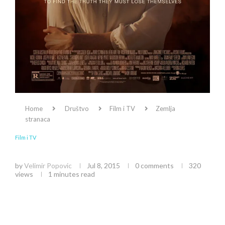
Home
Društvo
Film i TV
Zemlja
stranaca
Film i TV
Zemlja stranaca
by
Velimir Popovic
Jul 8, 2015
0 comments
320
views
1 minutes read